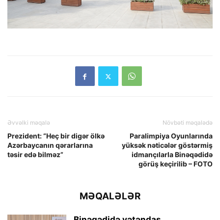
Əvvəlki məqalə
Növbəti məqalədə
Prezident: “Heç bir digər ölkə
Paralimpiya Oyunlarında
Azərbaycanın qərarlarına
yüksək nəticələr göstərmiş
təsir edə bilməz”
idmançılarla Binəqədidə
görüş keçirilib – FOTO
MƏQALƏLƏR
Binəqədidə vətəndaş