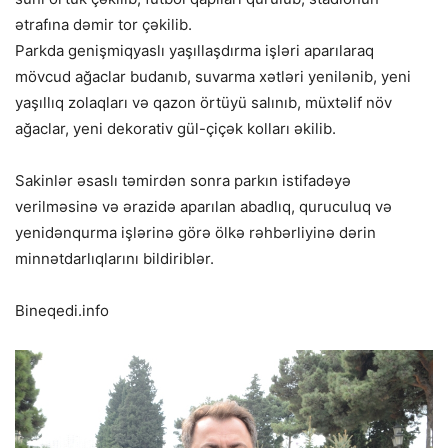
ətrafına dəmir tor çəkilib.
Parkda genişmiqyaslı yaşıllaşdırma işləri aparılaraq
mövcud ağaclar budanıb, suvarma xətləri yenilənib, yeni
yaşıllıq zolaqları və qazon örtüyü salınıb, müxtəlif növ
ağaclar, yeni dekorativ gül-çiçək kolları əkilib.
Sakinlər əsaslı təmirdən sonra parkın istifadəyə
verilməsinə və ərazidə aparılan abadlıq, quruculuq və
yenidənqurma işlərinə görə ölkə rəhbərliyinə dərin
minnətdarlıqlarını bildiriblər.
Bineqedi.info