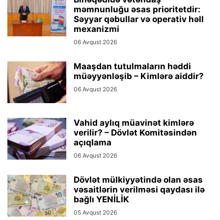
məmnunluğu əsas prioritetdir:
Səyyar qəbullar və operativ həll
mexanizmi
06 Avqust 2026
Maaşdan tutulmaların həddi
müəyyənləşib – Kimlərə aiddir?
06 Avqust 2026
Vahid aylıq müavinət kimlərə
verilir? – Dövlət Komitəsindən
açıqlama
06 Avqust 2026
Dövlət mülkiyyətində olan əsas
vəsaitlərin verilməsi qaydası ilə
bağlı YENİLİK
05 Avqust 2026