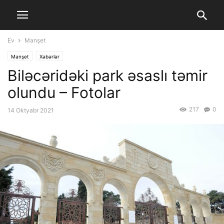
Ev
Manşet
Manşet
Xəbərlər
Biləcəridəki park əsaslı təmir
olundu – Fotolar
217
0
14 Oktyabr 2021