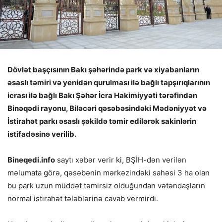
Dövlət başçısının Bakı şəhərində park və xiyabanların
əsaslı təmiri və yenidən qurulması ilə bağlı tapşırıqlarının
icrası ilə bağlı Bakı Şəhər İcra Hakimiyyəti tərəfindən
Binəqədi rayonu, Biləcəri qəsəbəsindəki Mədəniyyət və
İstirahət parkı əsaslı şəkildə təmir edilərək sakinlərin
istifadəsinə verilib.
Bineqedi.info
saytı xəbər verir ki, BŞİH-dən verilən
məlumata görə, qəsəbənin mərkəzindəki sahəsi 3 ha olan
bu park uzun müddət təmirsiz olduğundan vətəndaşların
normal istirahət tələblərinə cavab vermirdi.