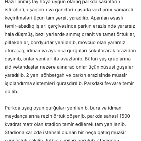
Hazırlanmış layihəyə uyğun olaraq parkda sakinlərin
istirahəti, uşaqların və gənclərin asudə vaxtlarını səmərəli
keçirilmələri üçün tam şərait yaradılıb. Aparılan əsaslı
təmir-abadlıq işləri çərçivəsində parkın ərazisində yararsız
hala düşmüş, bəzi yerlərdə sınmış qranit və tamet örtüklər,
pilləkənlər, bordyurlar yenilənib, mövcud olan yararsız
oturacaq, idman və əyləncə qurğuları sökülərərək ərazidən
daşınıb, onlar yeniləri ilə əvəzlənib. Bütün yaş qruplarına
aid vətəndaşlar nəzərə alınaraq onlar üçün xüsusi guşələr
yaradılıb. 2 yeni söhbətgah və parkın ərazisində müasir
işıqlandırma sistemləri quraşdırılıb. Parkdakı fəvvarə təmir
edilib.
Parkda uşaq oyun qurğuları yenilənib, bura və idman
meydançalarına rezin örtük döşənib, parkda sahəsi 1500
kvadrat metr olan stadion təmir edilərək tam yenilənib.
Stadiona xaricdə istehsal olunan bir neçə qatlıq müasir
süni örtük çəkilib, futbol qapıları qurulub, stadionun