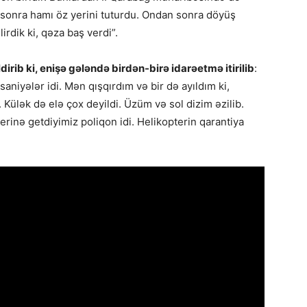
 sonra hamı öz yerini tuturdu. Ondan sonra döyüş
lirdik ki, qəza baş verdi”.
dirib ki, enişə gələndə birdən-birə idarəetmə itirilib
:
aniyələr idi. Mən qışqırdım və bir də ayıldım ki,
Külək də elə çox deyildi. Üzüm və sol dizim əzilib.
erinə getdiyimiz poliqon idi. Helikopterin qarantiya