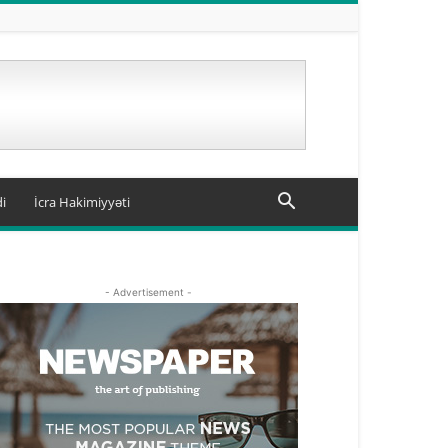
i
İcra Hakimiyyəti
- Advertisement -