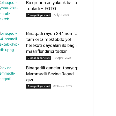
Bu qrupda ən yüksək balı o
topladı – FOTO
27 İyul 2024
Binəqədi gəncləri
Binəqədi rayon 244 nömrəli
tam orta məktəbdə yol
hərəkəti qaydaları ilə bağlı
maarifləndirici tədbir...
19 Aprel 2023
Binəqədi gəncləri
Binəqədili gəncləri tanıyaq:
Məmmədli Sevinc Rəşad
qızı
07 Fevral 2022
Binəqədi gəncləri