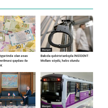
Manşet
iyyətində olan əsas
Bakıda qəbiristanlıqda İNSİDENT:
verilməsi qaydası ilə
Mollanı söydü, həbs olundu
İK
Manşet