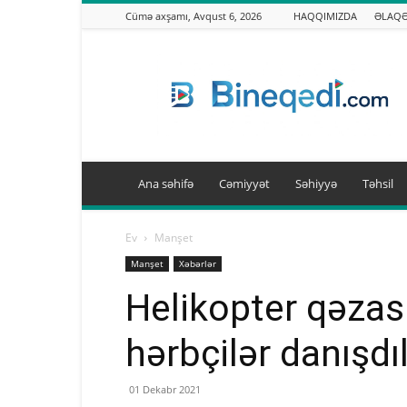
Cümə axşamı, Avqust 6, 2026
HAQQIMIZDA
ƏLAQ
Binəqədi.info
Ana səhifə
Cəmiyyət
Səhiyyə
Təhsil
Ev
Manşet
Manşet
Xəbərlər
Helikopter qəzas
hərbçilər danışdı
01 Dekabr 2021