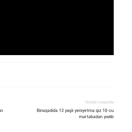
Növbəti məqalədə
an
Binəqədidə 13 yaşlı yeniyetmə qız 10-cu
mərtəbədən yıxılıb