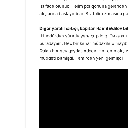
istifadə olunub. Təlim poliqonuna gələndən
atışlarına başlayırdılar. Biz təlim zonasına gə
Digər yaralı hərbçi, kapitan Ramil Ədilov bil
“Hündürdən sürətlə yerə çırpıldıq. Qəza anı s
buradayam. Heç bir kənar müdaxilə olmayıb. 
Qalan hər şey qaydasındadır. Hər dəfə atış y
müddəti bitmişdi. Təmirdən yeni gəlmişdi”.