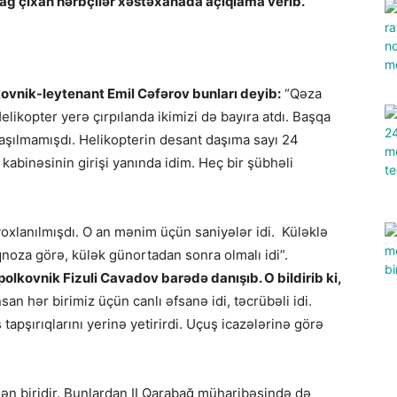
ağ çıxan hərbçilər xəstəxanada açıqlama verib.
lkovnik-leytenant Emil Cəfərov bunları deyib:
“Qəza
elikopter yerə çırpılanda ikimizi də bayıra atdı. Başqa
aşılmamışdı. Helikopterin desant daşıma sayı 24
kabinəsinin girişi yanında idim. Heç bir şübhəli
 yoxlanılmışdı. O an mənim üçün saniyələr idi. Küləklə
noza görə, külək günortadan sonra olmalı idi”.
polkovnik Fizuli Cavadov barədə danışıb. O bildirib ki,
nsan hər birimiz üçün canlı əfsanə idi, təcrübəli idi.
apşırıqlarını yerinə yetirirdi. Uçuş icazələrinə görə
ən biridir. Bunlardan II Qarabağ müharibəsində də