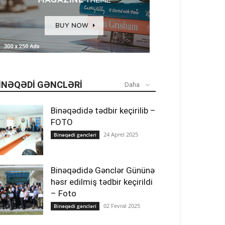
INƏQƏDI GƏNCLƏRI
Daha
Binəqədidə tədbir keçirilib –
FOTO
24 Aprel 2025
Binəqədi gəncləri
Binəqədidə Gənclər Gününə
həsr edilmiş tədbir keçirildi
– Foto
02 Fevral 2025
Binəqədi gəncləri