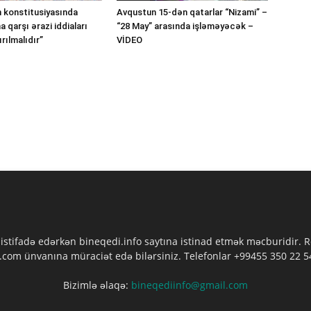
 konstitusiyasında
Avqustun 15-dən qatarlar “Nizami” –
 qarşı ərazi iddiaları
“28 May” arasında işləməyəcək –
rılmalıdır”
VİDEO
 istifadə edərkən bineqedi.info saytına istinad etmək məcburidir.
com ünvanına müraciət edə bilərsiniz. Telefonlar +99455 350 22 54
Bizimlə əlaqə:
bineqediinfo@gmail.com