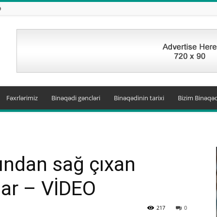
Ə
Fəxrlərimiz
Binəqədi gəncləri
Binəqədinin tarixi
Bizim Binəqəd
ından sağ çıxan
lar – VİDEO
217
0