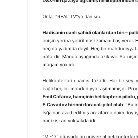
DSX-nin qəzaya uğramış helikopterindən s
Onlar “REAL TV”yə danışıb.
Hadisənin canlı şahidi olanlardan biri – po
enişin yerinə yetirilməsi zamanı baş verdi. H
heç nə yadımda deyil. Heç bir məhdudiyyət 
nəfərdir. Məndə ayağımda əzik var. Sərnişin 
məqam yox idi.
Helikopterlərin hamısı təzədir. Hər bir şeyi
bağlı heç bir məhdudiyyət aşılmamışdı. Proq
Emil Cəfərov, həmçinin helikopterin pilotu, 
F. Cavadov birinci dərəcəli pilot olub
: “Bu i
İşğaldan azad edilmiş ərazilərdə daim döyüş t
hər ikisi ən yüksəkdə idi.
“Mİ-17” dünyada ən universal helikopterlərd