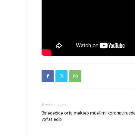
Əvvəlki məqalə
Binəqədidə orta məktəb müəllimi koronavirusd
vəfat edib