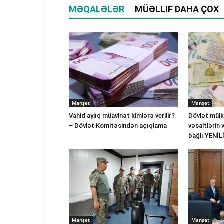
MƏQALƏLƏR
MÜƏLLIF DAHA ÇOX
Manşet
Manşet
Vahid aylıq müavinət kimlərə verilir?
Dövlət mülk
– Dövlət Komitəsindən açıqlama
vəsaitlərin 
bağlı YENİL
Manşet
Manşet