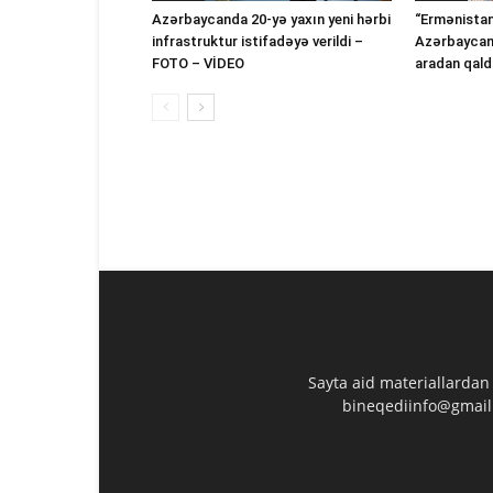
Azərbaycanda 20-yə yaxın yeni hərbi
“Ermənistan
infrastruktur istifadəyə verildi –
Azərbaycana
FOTO – VİDEO
aradan qaldı
Sayta aid materiallardan
bineqediinfo@gmail.