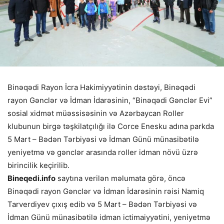
Binəqədi Rayon İcra Hakimiyyətinin dəstəyi, Binəqədi
rayon Gənclər və İdman İdarəsinin, “Binəqədi Gənclər Evi”
sosial xidmət müəssisəsinin və Azərbaycan Roller
klubunun birgə təşkilatçılığı ilə Corce Enesku adına parkda
5 Mart – Bədən Tərbiyəsi və İdman Günü münasibətilə
yeniyetmə və gənclər arasında roller idman növü üzrə
birincilik keçirilib.
Bineqedi.info
saytına verilən məlumata görə, öncə
Binəqədi rayon Gənclər və İdman İdarəsinin rəisi Namiq
Tarverdiyev çıxış edib və 5 Mart – Bədən Tərbiyəsi və
İdman Günü münasibətilə idman ictimaiyyətini, yeniyetmə