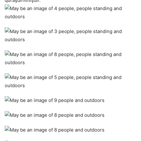
quraşdırılmışdır.