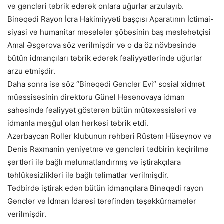
və gəncləri təbrik edərək onlara uğurlar arzulayıb.
Binəqədi Rayon İcra Hakimiyyəti başçısı Aparatının İctimai-
siyasi və humanitar məsələlər şöbəsinin baş məsləhətçisi
Amal Əsgərova söz verilmişdir və o da öz növbəsində
bütün idmançıları təbrik edərək fəaliyyətlərində uğurlar
arzu etmişdir.
Daha sonra isə söz “Binəqədi Gənclər Evi” sosial xidmət
müəssisəsinin direktoru Günel Həsənovaya idman
sahəsində fəaliyyət göstərən bütün mütəxəssisləri və
idmanla məşğul olan hərkəsi təbrik etdi.
Azərbaycan Roller klubunun rəhbəri Rüstəm Hüseynov və
Denis Raxmanin yeniyetmə və gəncləri tədbirin keçirilmə
şərtləri ilə bağlı məlumatlandırmış və iştirakçılara
təhlükəsizlikləri ilə bağlı təlimatlar verilmişdir.
Tədbirdə iştirak edən bütün idmançılara Binəqədi rayon
Gənclər və İdman İdarəsi tərəfindən təşəkkürnamələr
verilmişdir.