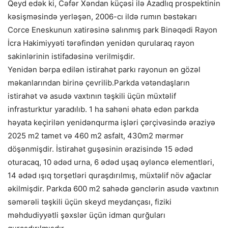
Qeyd edək ki, Cəfər Xəndan küçəsi ilə Azadlıq prospektinin
kəsişməsində yerləşən, 2006-cı ildə rumın bəstəkarı
Corce Eneskunun xatirəsinə salınmış park Binəqədi Rayon
İcra Hakimiyyəti tərəfindən yenidən qurularaq rayon
sakinlərinin istifadəsinə verilmişdir.
Yenidən bərpa edilən istirahət parkı rayonun ən gözəl
məkanlarından birinə çevrilib.Parkda vətəndaşların
istirahət və asudə vaxtının təşkili üçün müxtəlif
infrasturktur yaradılıb. 1 ha sahəni əhatə edən parkda
həyata keçirilən yenidənqurma işləri çərçivəsində əraziyə
2025 m2 tamet və 460 m2 asfalt, 430m2 mərmər
döşənmişdir. İstirahət guşəsinin ərazisində 15 ədəd
oturacaq, 10 ədəd urna, 6 ədəd uşaq əyləncə elementləri,
14 ədəd ışıq torşetləri quraşdırılmış, müxtəlif növ ağaclar
əkilmişdir. Parkda 600 m2 sahədə gənclərin asudə vaxtının
səmərəli təşkili üçün skeyd meydançası, fiziki
məhdudiyyətli şəxslər üçün idman qurğuları