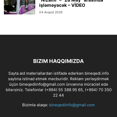
işləməyəcək – VİDEO
04 Avqust 2026
BIZIM HAQQIMIZDA
Sayta aid materiallardan istifadə edərkən bineqedi.info
saytına istinad etmək məcburidir. Reklam yerləşdirmək
üçün bineqediinfo@gmail.com ünvanına müraciət edə
bilərsiniz. Telefonlar (+994) 55 388 95 65, (+994) 70 350
22 44
Bizimlə əlaqə:
bineqediinfo@gmail.com