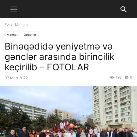
Ev
Manşet
Manşet
Xəbərlər
Binəqədidə yeniyetmə və
gənclər arasında birincilik
keçirilib – FOTOLAR
192
0
07 Mart 2022