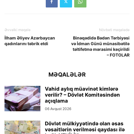
Əvvəlki məqalə
Növbəti məqalədə
İlham Əliyev Azərbaycan
Binəqədidə Bədən Tərbiyəsi
qadınlarını təbrik etdi
və İdman Günü münasibətilə
təltifetmə mərasimi keçirildi
– FOTOLAR
MƏQALƏLƏR
Vahid aylıq müavinət kimlərə
verilir? – Dövlət Komitəsindən
açıqlama
06 Avqust 2026
Dövlət mülkiyyətində olan əsas
vəsaitlərin verilməsi qaydası ilə