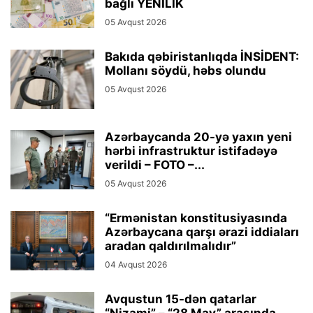
bağlı YENİLİK
05 Avqust 2026
Bakıda qəbiristanlıqda İNSİDENT:
Mollanı söydü, həbs olundu
05 Avqust 2026
Azərbaycanda 20-yə yaxın yeni
hərbi infrastruktur istifadəyə
verildi – FOTO –...
05 Avqust 2026
“Ermənistan konstitusiyasında
Azərbaycana qarşı ərazi iddiaları
aradan qaldırılmalıdır”
04 Avqust 2026
Avqustun 15-dən qatarlar
“Nizami” – “28 May” arasında