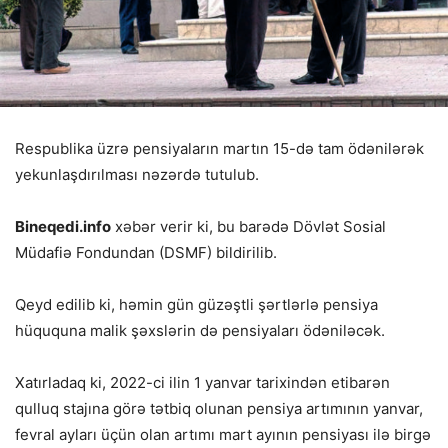
Respublika üzrə pensiyaların martın 15-də tam ödənilərək
yekunlaşdırılması nəzərdə tutulub.
Bineqedi.info
xəbər verir ki, bu barədə Dövlət Sosial
Müdafiə Fondundan (DSMF) bildirilib.
Qeyd edilib ki, həmin gün güzəştli şərtlərlə pensiya
hüququna malik şəxslərin də pensiyaları ödəniləcək.
Xatırladaq ki, 2022-ci ilin 1 yanvar tarixindən etibarən
qulluq stajına görə tətbiq olunan pensiya artımının yanvar,
fevral ayları üçün olan artımı mart ayının pensiyası ilə birgə