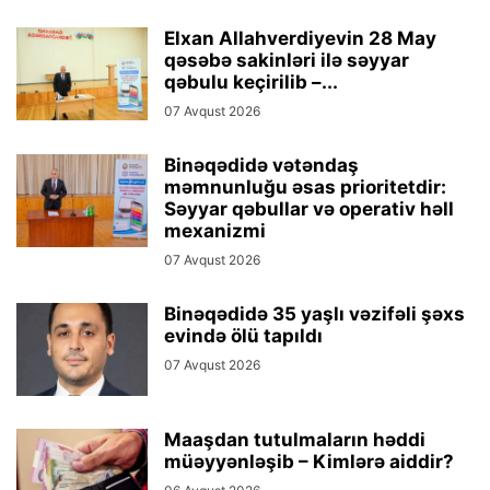
Elxan Allahverdiyevin 28 May
qəsəbə sakinləri ilə səyyar
qəbulu keçirilib –...
07 Avqust 2026
Binəqədidə vətəndaş
məmnunluğu əsas prioritetdir:
Səyyar qəbullar və operativ həll
mexanizmi
07 Avqust 2026
Binəqədidə 35 yaşlı vəzifəli şəxs
evində ölü tapıldı
07 Avqust 2026
Maaşdan tutulmaların həddi
müəyyənləşib – Kimlərə aiddir?