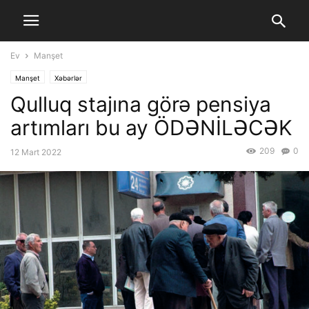
Ev
Manşet
Manşet
Xəbərlər
Qulluq stajına görə pensiya
artımları bu ay ÖDƏNİLƏCƏK
209
0
12 Mart 2022