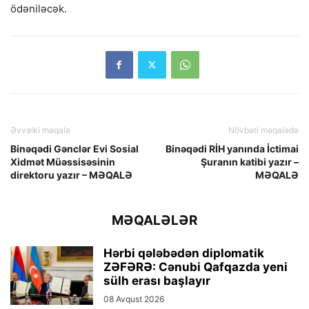
ödəniləcək.
Əvvəlki məqalə
Növbəti məqalədə
Binəqədi Gənclər Evi Sosial
Binəqədi RİH yanında İctimai
Xidmət Müəssisəsinin
Şuranın katibi yazır –
direktoru yazır – MƏQALƏ
MƏQALƏ
MƏQALƏLƏR
Hərbi qələbədən diplomatik
ZƏFƏRƏ: Cənubi Qafqazda yeni
sülh erası başlayır
08 Avqust 2026