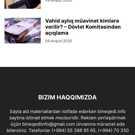
06 Avqust 2026
Vahid aylıq müavinət kimlərə
verilir? – Dövlət Komitəsindən
açıqlama
06 Avqust 2026
BIZIM HAQQIMIZDA
Sayta aid materiallardan istifadə edərkən bineqedi.info
saytına istinad etmək məcburidir. Reklam yerləşdirmək
üçün bineqediinfo@gmail.com ünvanına müraciət edə
bilərsiniz. Telefonlar (+994) 55 388 95 65, (+994) 70 350