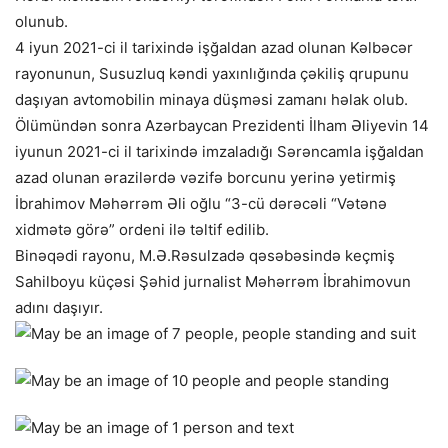
olunub.
4 iyun 2021-ci il tarixində işğaldan azad olunan Kəlbəcər
rayonunun, Susuzluq kəndi yaxınlığında çəkiliş qrupunu
daşıyan avtomobilin minaya düşməsi zamanı həlak olub.
Ölümündən sonra Azərbaycan Prezidenti İlham Əliyevin 14
iyunun 2021-ci il tarixində imzaladığı Sərəncamla işğaldan
azad olunan ərazilərdə vəzifə borcunu yerinə yetirmiş
İbrahimov Məhərrəm Əli oğlu “3-cü dərəcəli “Vətənə
xidmətə görə” ordeni ilə təltif edilib.
Binəqədi rayonu, M.Ə.Rəsulzadə qəsəbəsində keçmiş
Sahilboyu küçəsi Şəhid jurnalist Məhərrəm İbrahimovun
adını daşıyır.