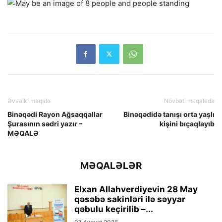
Əvvəlki məqalə
Növbəti məqalədə
Binəqədi Rayon Ağsaqqallar
Binəqədidə tanışı orta yaşlı
Şurasının sədri yazır –
kişini bıçaqlayıb
MƏQALƏ
MƏQALƏLƏR
Elxan Allahverdiyevin 28 May
qəsəbə sakinləri ilə səyyar
qəbulu keçirilib –...