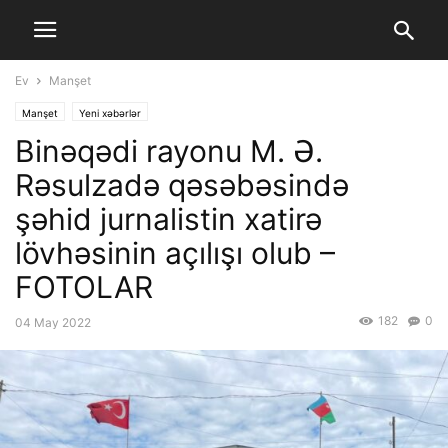
Ev
Manşet
Manşet
Yeni xəbərlər
Binəqədi rayonu M. Ə.
Rəsulzadə qəsəbəsində
şəhid jurnalistin xatirə
lövhəsinin açılışı olub –
FOTOLAR
182
0
04 May 2022