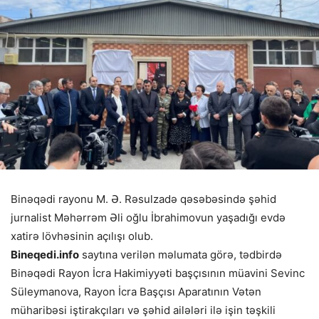
Binəqədi rayonu M. Ə. Rəsulzadə qəsəbəsində şəhid
jurnalist Məhərrəm Əli oğlu İbrahimovun yaşadığı evdə
xatirə lövhəsinin açılışı olub.
Bineqedi.info
saytına verilən məlumata görə, tədbirdə
Binəqədi Rayon İcra Hakimiyyəti başçısının müavini Sevinc
Süleymanova, Rayon İcra Başçısı Aparatının Vətən
müharibəsi iştirakçıları və şəhid ailələri ilə işin təşkili