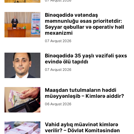
07 Avqust 2026
Binəqədidə vətəndaş
məmnunluğu əsas prioritetdir:
Səyyar qəbullar və operativ həll
mexanizmi
07 Avqust 2026
Binəqədidə 35 yaşlı vəzifəli şəxs
evində ölü tapıldı
07 Avqust 2026
Maaşdan tutulmaların həddi
müəyyənləşib – Kimlərə aiddir?
06 Avqust 2026
Vahid aylıq müavinət kimlərə
verilir? – Dövlət Komitəsindən