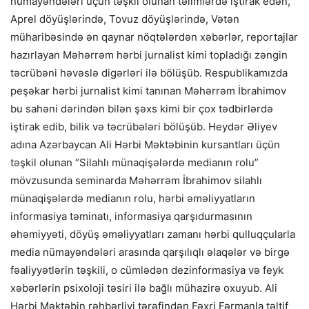
nümayəndələri üçün təşkil olunan təlimlərdə iştirak edən,
Aprel döyüşlərində, Tovuz döyüşlərində, Vətən
müharibəsində ən qaynar nöqtələrdən xəbərlər, reportajlar
hazırlayan Məhərrəm hərbi jurnalist kimi topladığı zəngin
təcrübəni həvəslə digərləri ilə bölüşüb. Respublikamızda
peşəkar hərbi jurnalist kimi tanınan Məhərrəm İbrahimov
bu sahəni dərindən bilən şəxs kimi bir çox tədbirlərdə
iştirak edib, bilik və təcrübələri bölüşüb. Heydər Əliyev
adına Azərbaycan Ali Hərbi Məktəbinin kursantları üçün
təşkil olunan “Silahlı münaqişələrdə medianın rolu”
mövzusunda seminarda Məhərrəm İbrahimov silahlı
münaqişələrdə medianın rolu, hərbi əməliyyatların
informasiya təminatı, informasiya qarşıdurmasının
əhəmiyyəti, döyüş əməliyyatları zamanı hərbi qulluqçularla
media nümayəndələri arasında qarşılıqlı əlaqələr və birgə
fəaliyyətlərin təşkili, o cümlədən dezinformasiya və feyk
xəbərlərin psixoloji təsiri ilə bağlı mühazirə oxuyub. Ali
Hərbi Məktəbin rəhbərliyi tərəfindən Fəxri Fərmanla təltif