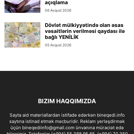
açıqlama
06 Avqust 2026
Dövlət mülkiyyətində olan əsas
vəsaitlərin verilməsi qaydası ilə
bağlı YENİLİK
05 Avqust 2026
BIZIM HAQQIMIZDA
Sayta aid materiallardan istifadə edərkən bineqedi.info
saytına istinad etmək məcburidir. Reklam yerləşdirmək
üçün bineqediinfo@gmail.com ünvanına müraciət edə
bilərsiniz. Telefonlar (+994) 55 388 95 65, (+994) 70 350