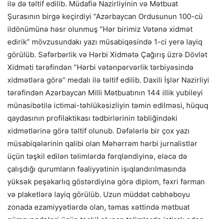
ilə də təltif edilib. Müdafiə Nazirliyinin və Mətbuat
Şurasının birgə keçirdiyi “Azərbaycan Ordusunun 100-cü
ildönümünə həsr olunmuş “Hər birimiz Vətənə xidmət
edirik” mövzusundakı yazı müsabiqəsində 1-ci yerə layiq
görülüb. Səfərbərlik və Hərbi Xidmətə Çağırış üzrə Dövlət
Xidməti tərəfindən “Hərbi vətənpərvərlik tərbiyəsində
xidmətlərə görə” medalı ilə təltif edilib. Daxili İşlər Nazirliyi
tərəfindən Azərbaycan Milli Mətbuatının 144 illik yubileyi
münasibətilə ictimai-təhlükəsizliyin təmin edilməsi, hüquq
qaydasının profilaktikası tədbirlərinin təbliğindəki
xidmətlərinə görə təltif olunub. Dəfələrlə bir çox yazı
müsabiqələrinin qalibi olan Məhərrəm hərbi jurnalistlər
üçün təşkil edilən təlimlərdə fərqləndiyinə, eləcə də
çalışdığı qurumların fəaliyyətinin işıqlandırılmasında
yüksək peşəkarlıq göstərdiyinə görə diplom, fəxri fərman
və plaketlərə layiq görülüb. Uzun müddət cəbhəboyu
zonada ezamiyyətlərdə olan, təmas xəttində mətbuat