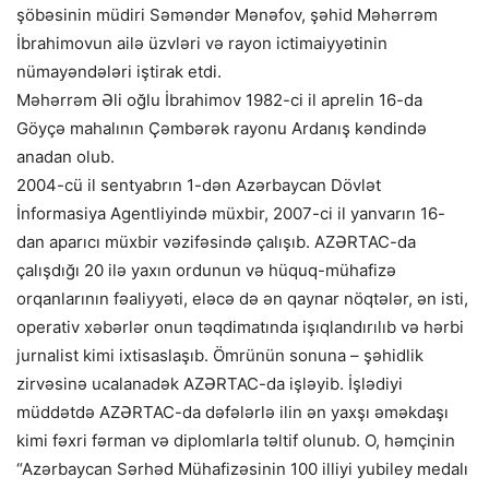
şöbəsinin müdiri Səməndər Mənəfov, şəhid Məhərrəm
İbrahimovun ailə üzvləri və rayon ictimaiyyətinin
nümayəndələri iştirak etdi.
Məhərrəm Əli oğlu İbrahimov 1982-ci il aprelin 16-da
Göyçə mahalının Çəmbərək rayonu Ardanış kəndində
anadan olub.
2004-cü il sentyabrın 1-dən Azərbaycan Dövlət
İnformasiya Agentliyində müxbir, 2007-ci il yanvarın 16-
dan aparıcı müxbir vəzifəsində çalışıb. AZƏRTAC-da
çalışdığı 20 ilə yaxın ordunun və hüquq-mühafizə
orqanlarının fəaliyyəti, eləcə də ən qaynar nöqtələr, ən isti,
operativ xəbərlər onun təqdimatında işıqlandırılıb və hərbi
jurnalist kimi ixtisaslaşıb. Ömrünün sonuna – şəhidlik
zirvəsinə ucalanadək AZƏRTAC-da işləyib. İşlədiyi
müddətdə AZƏRTAC-da dəfələrlə ilin ən yaxşı əməkdaşı
kimi fəxri fərman və diplomlarla təltif olunub. O, həmçinin
“Azərbaycan Sərhəd Mühafizəsinin 100 illiyi yubiley medalı