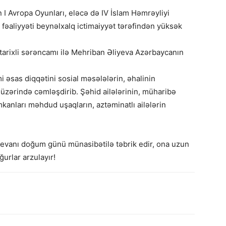
I Avropa Oyunları, eləcə də IV İslam Həmrəyliyi
i fəaliyyəti beynəlxalq ictimaiyyət tərəfindən yüksək
l tarixli sərəncamı ilə Mehriban Əliyeva Azərbaycanın
i əsas diqqətini sosial məsələlərin, əhalinin
 üzərində cəmləşdirib. Şəhid ailələrinin, müharibə
mkanları məhdud uşaqların, aztəminatlı ailələrin
yevanı doğum günü münasibətilə təbrik edir, ona uzun
urlar arzulayır!