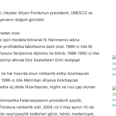
nti, Heydər Əliyev Fondunun prezidenti, UNESCO və
iyevanın doğum günüdür.
nadan olub.
i qızıl medalla bitirərək N. Nərimanov adına
profilaktika fakültəsinə daxil olub. 1988-ci ildə M.
utunu fərqlənmə diplomu ilə bitirib. 1988-1992-ci illər
liyi altında Göz Xəstəlikləri Elmi-tədqiqat
ilə hal-hazırda onun rəhbərlik etdiyi Azərbaycan
. 1996-cı ildə Mehriban Əliyeva Azərbaycan
ilə üç dildə (Azərbaycan, ingilis və rus) çap olunan
mnastika Federasiyasının prezidenti seçilib.
Fonduna rəhbərlik edir. 2004-cü il may ayının 10-da
u xeyriyyəçilik tədbirləri görür, təhsil, mədəniyyət,