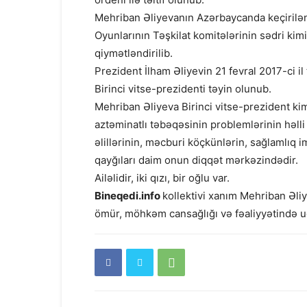
Mehriban Əliyevanın Azərbaycanda keçirilən 
Oyunlarının Təşkilat komitələrinin sədri kim
qiymətləndirilib.
Prezident İlham Əliyevin 21 fevral 2017-ci i
Birinci vitse-prezidenti təyin olunub.
Mehriban Əliyeva Birinci vitse-prezident kim
aztəminatlı təbəqəsinin problemlərinin həlli
əlillərinin, məcburi köçkünlərin, sağlamlıq i
qayğıları daim onun diqqət mərkəzindədir.
Ailəlidir, iki qızı, bir oğlu var.
Bineqedi.info
kollektivi xanım Mehriban Əli
ömür, möhkəm cansağlığı və fəaliyyətində uğ