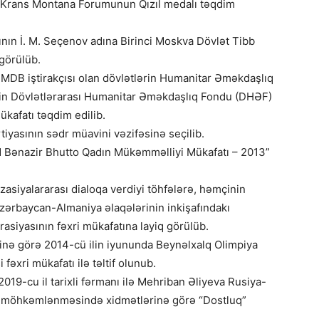
a Krans Montana Forumunun Qızıl medalı təqdim
ının İ. M. Seçenov adına Birinci Moskva Dövlət Tibb
 görülüb.
 MDB iştirakçısı olan dövlətlərin Humanitar Əməkdaşlıq
ərin Dövlətlərarası Humanitar Əməkdaşlıq Fondu (DHƏF)
ükafatı təqdim edilib.
iyasının sədr müavini vəzifəsinə seçilib.
d Bənazir Bhutto Qadın Mükəmməlliyi Mükafatı – 2013”
zasiyalararası dialoqa verdiyi töhfələrə, həmçinin
zərbaycan-Almaniya əlaqələrinin inkişafındakı
siyasının fəxri mükafatına layiq görülüb.
rinə görə 2014-cü ilin iyununda Beynəlxalq Olimpiya
əxri mükafatı ilə təltif olunub.
2019-cu il tarixli fərmanı ilə Mehriban Əliyeva Rusiya-
ə möhkəmlənməsində xidmətlərinə görə “Dostluq”