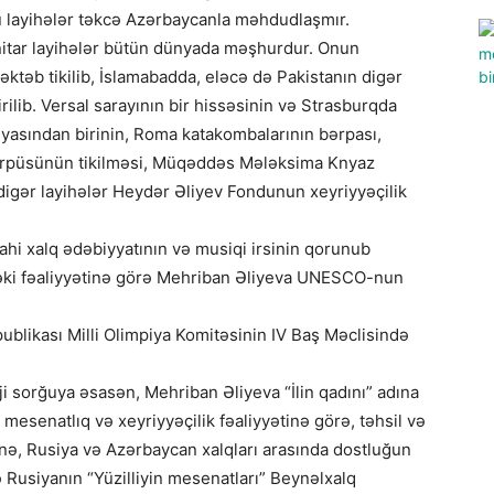
Bu layihələr təkcə Azərbaycanla məhdudlaşmır.
nitar layihələr bütün dünyada məşhurdur. Onun
ktəb tikilib, İslamabadda, eləcə də Pakistanın digər
irilib. Versal sarayının bir hissəsinin və Strasburqda
reyasından birinin, Roma katakombalarının bərpası,
rpüsünün tikilməsi, Müqəddəs Mələksima Knyaz
 digər layihələr Heydər Əliyev Fondunun xeyriyyəçilik
hi xalq ədəbiyyatının və musiqi irsinin qorunub
ndəki fəaliyyətinə görə Mehriban Əliyeva UNESCO-nun
blikası Milli Olimpiya Komitəsinin IV Baş Məclisində
i sorğuya əsasən, Mehriban Əliyeva “İlin qadını” adına
, mesenatlıq və xeyriyyəçilik fəaliyyətinə görə, təhsil və
ə, Rusiya və Azərbaycan xalqları arasında dostluğun
Rusiyanın “Yüzilliyin mesenatları” Beynəlxalq