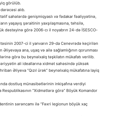
iq görülüb.
 dərəcəsi alıb.
xtəlif sahələrdə genişmiqyaslı və fədakar fəaliyyətinə,
arın yaşayış şəraitinin yaxşılaşmasına, təhsilə,
yük dəstəyinə görə 2006-cı il noyabrın 24-də İSESCO-
təsinin 2007-ci il yanvarın 29-da Cenevrədə keçirilən
an Əliyevaya ana, uşaq və ailə sağlamlığının qorunması
inə görə bu beynəlxalq təşkilatın mükafatı verilib.
şəriyyətin ali ideallarına xidmət sahəsində yüksək
hriban Əliyeva “Qızıl ürək” beynəlxalq mükafatına layiq
da dostluq münasibətlərinin inkişafına verdiyi
şa Respublikasının “Xidmətlərə görə” Böyük Komandor
identinin sərəncamı ilə “Fəxri legionun böyük xaç