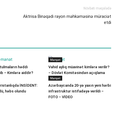
Növbəti məqalədə
Aktrisa Binəqədi rayon məhkəməsinə müraciət
etdi
Manşet
ulmaların həddi
Vahid aylıq müavinət kimlərə verilir?
b – Kimlərə aiddir?
– Dövlət Komitəsindən açıqlama
Manşet
ristanlıqda İNSİDENT:
Azərbaycanda 20-yə yaxın yeni hərbi
dü, həbs olundu
infrastruktur istifadəyə verildi –
FOTO – VİDEO