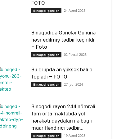
FOTO
24 Aprel 2025
Binəqədi gəncləri
Binəqədidə Gənclər Gününə
həsr edilmiş tədbir keçirildi
– Foto
02 Fevral 2025
Binəqədi gəncləri
Bu qrupda ən yüksək balı o
topladı – FOTO
27 İyul 2024
Binəqədi gəncləri
Binəqədi rayon 244 nömrəli
tam orta məktəbdə yol
hərəkəti qaydaları ilə bağlı
maarifləndirici tədbir...
19 Aprel 2023
Binəqədi gəncləri