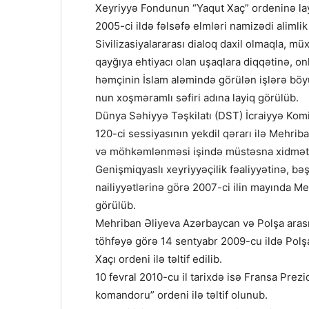
Xeyriyyə Fondunun “Yaqut Xaç” ordeninə lay
2005-ci ildə fəlsəfə elmləri namizədi alimlik
Sivilizasiyalararası dialoq daxil olmaqla, mü
qayğıya ehtiyacı olan uşaqlara diqqətinə, onl
həmçinin İslam aləmində görülən işlərə bö
nun xoşməramlı səfiri adına layiq görülüb.
Dünya Səhiyyə Təşkilatı (DST) İcraiyyə Komi
120-ci sessiyasının yekdil qərarı ilə Mehrib
və möhkəmlənməsi işində müstəsna xidmətlər
Genişmiqyaslı xeyriyyəçilik fəaliyyətinə, bə
nailiyyətlərinə görə 2007-ci ilin mayında Me
görülüb.
Mehriban Əliyeva Azərbaycan və Polşa arasın
töhfəyə görə 14 sentyabr 2009-cu ildə Pol
Xaçı ordeni ilə təltif edilib.
10 fevral 2010-cu il tarixdə isə Fransa Prez
komandoru” ordeni ilə təltif olunub.