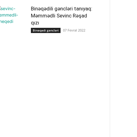
Binəqədili gəncləri tanıyaq:
Məmmədli Sevinc Rəşad
qızı
07 Fevral 2022
Binəqədi gəncləri