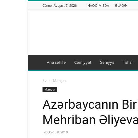
Cümə, Avqust 7, 2026
HAQQIMIZDA
ƏLAQƏ
Binəqədi.info
Ana səhifə
Cəmiyyət
Səhiyyə
Təhsil
Ev
Manşet
Manşet
Azərbaycanın Biri
Mehriban Əliyev
26 Avqust 2019