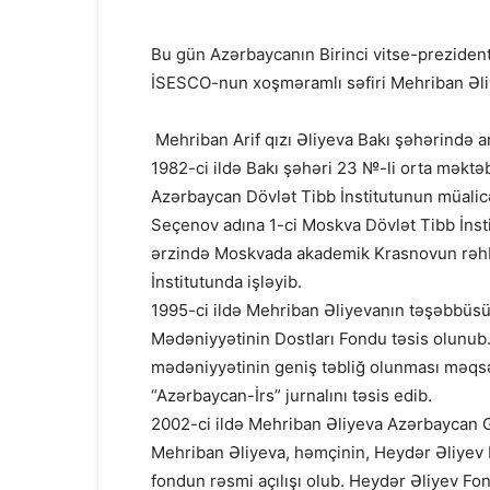
Bu gün Azərbaycanın Birinci vitse-prezide
İSESCO-nun xoşməramlı səfiri Mehriban Əl
Mehriban Arif qızı Əliyeva Bakı şəhərində a
1982-ci ildə Bakı şəhəri 23 №-li orta məktəb
Azərbaycan Dövlət Tibb İnstitutunun müalicə-
Seçenov adına 1-ci Moskva Dövlət Tibb İnstit
ərzində Moskvada akademik Krasnovun rəhbər
İnstitutunda işləyib.
1995-ci ildə Mehriban Əliyevanın təşəbbüsü 
Mədəniyyətinin Dostları Fondu təsis olunub
mədəniyyətinin geniş təbliğ olunması məqsəd
“Azərbaycan-İrs” jurnalını təsis edib.
2002-ci ildə Mehriban Əliyeva Azərbaycan Gi
Mehriban Əliyeva, həmçinin, Heydər Əliyev 
fondun rəsmi açılışı olub. Heydər Əliyev Fond