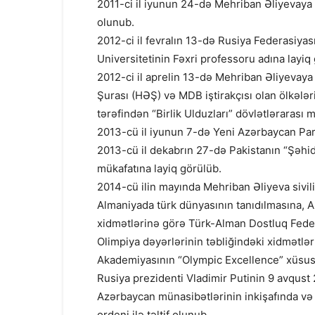
2011-ci il iyunun 24-də Mehriban Əliyevay
olunub.
2012-ci il fevralın 13-də Rusiya Federasiyas
Universitetinin Fəxri professoru adına layiq
2012-ci il aprelin 13-də Mehriban Əliyevaya
Şurası (HƏŞ) və MDB iştirakçısı olan ölkəl
tərəfindən “Birlik Ulduzları” dövlətlərarası m
2013-cü il iyunun 7-də Yeni Azərbaycan Part
2013-cü il dekabrın 27-də Pakistanın “Şəhi
mükafatına layiq görülüb.
2014-cü ilin mayında Mehriban Əliyeva sivili
Almaniyada türk dünyasının tanıdılmasına, A
xidmətlərinə görə Türk-Alman Dostluq Federa
Olimpiya dəyərlərinin təbliğindəki xidmətlə
Akademiyasının “Olympic Excellence” xüsusi f
Rusiya prezidenti Vladimir Putinin 9 avqust 
Azərbaycan münasibətlərinin inkişafında v
ordeni ilə təltif olunub.