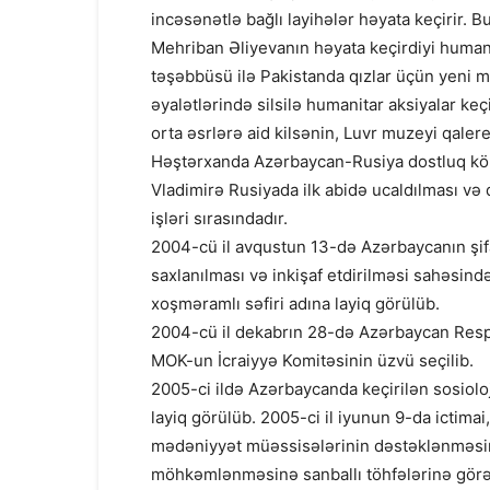
incəsənətlə bağlı layihələr həyata keçirir. 
Mehriban Əliyevanın həyata keçirdiyi huma
təşəbbüsü ilə Pakistanda qızlar üçün yeni mə
əyalətlərində silsilə humanitar aksiyalar keç
orta əsrlərə aid kilsənin, Luvr muzeyi qale
Həştərxanda Azərbaycan-Rusiya dostluq kö
Vladimirə Rusiyada ilk abidə ucaldılması və
işləri sırasındadır.
2004-cü il avqustun 13-də Azərbaycanın şifa
saxlanılması və inkişaf etdirilməsi sahəsi
xoşməramlı səfiri adına layiq görülüb.
2004-cü il dekabrın 28-də Azərbaycan Respu
MOK-un İcraiyyə Komitəsinin üzvü seçilib.
2005-ci ildə Azərbaycanda keçirilən sosioloj
layiq görülüb. 2005-ci il iyunun 9-da ictimai
mədəniyyət müəssisələrinin dəstəklənməsin
möhkəmlənməsinə sanballı töhfələrinə görə 