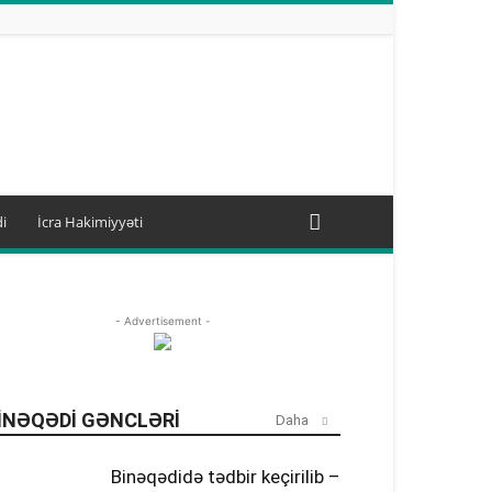
i
İcra Hakimiyyəti
- Advertisement -
INƏQƏDI GƏNCLƏRI
Daha
Binəqədidə tədbir keçirilib –