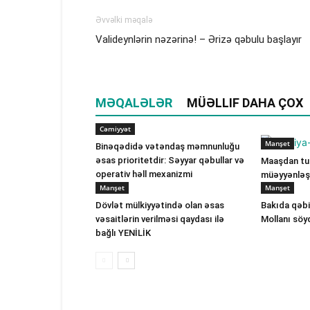
Əvvəlki məqalə
Valideynlərin nəzərinə! – Ərizə qəbulu başlayır
MƏQALƏLƏR
MÜƏLLIF DAHA ÇOX
Cəmiyyət
Manşet
Binəqədidə vətəndaş məmnunluğu
əsas prioritetdir: Səyyar qəbullar və
Maaşdan tut
operativ həll mexanizmi
müəyyənləşi
Manşet
Manşet
Dövlət mülkiyyətində olan əsas
Bakıda qəbi
vəsaitlərin verilməsi qaydası ilə
Mollanı söy
bağlı YENİLİK