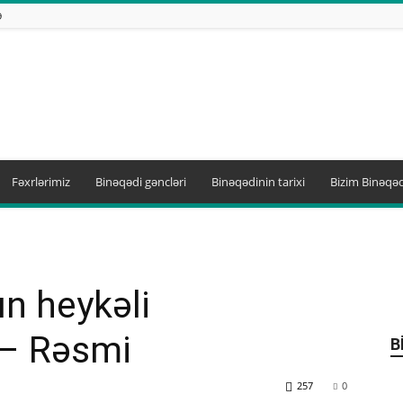
Ə
Fəxrlərimiz
Binəqədi gəncləri
Binəqədinin tarixi
Bizim Binəqəd
n heykəli
 – Rəsmi
B
257
0