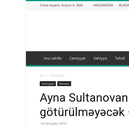
Cümə axşamı, Avqust 6, 2026
HAQQIMIZDA
ƏLAQ
Binəqədi.info
Ana səhifə
Cəmiyyət
Səhiyyə
Təhsil
Ev
Cəmiyyət
Cəmiyyət
Manşet
Ayna Sultanovanı
götürülməyəcək
03 Sentyabr 2019