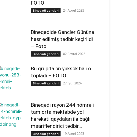
FOTO
24 Aprel 2025
Binəqədi gəncləri
Binəqədidə Gənclər Gününə
həsr edilmiş tədbir keçirildi
– Foto
02 Fevral 2025
Binəqədi gəncləri
Bu qrupda ən yüksək balı o
topladı – FOTO
27 İyul 2024
Binəqədi gəncləri
Binəqədi rayon 244 nömrəli
tam orta məktəbdə yol
hərəkəti qaydaları ilə bağlı
maarifləndirici tədbir...
19 Aprel 2023
Binəqədi gəncləri