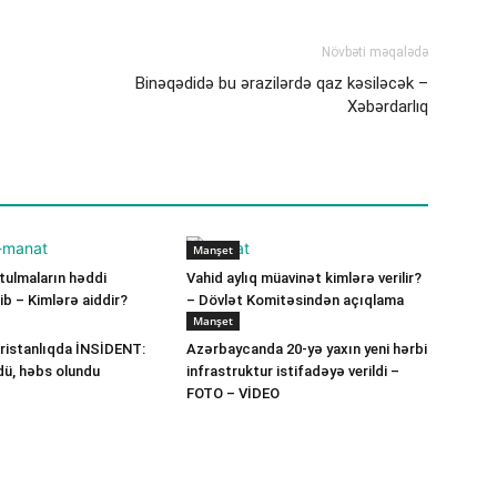
Növbəti məqalədə
Binəqədidə bu ərazilərdə qaz kəsiləcək –
Xəbərdarlıq
Manşet
ulmaların həddi
Vahid aylıq müavinət kimlərə verilir?
b – Kimlərə aiddir?
– Dövlət Komitəsindən açıqlama
Manşet
ristanlıqda İNSİDENT:
Azərbaycanda 20-yə yaxın yeni hərbi
dü, həbs olundu
infrastruktur istifadəyə verildi –
FOTO – VİDEO