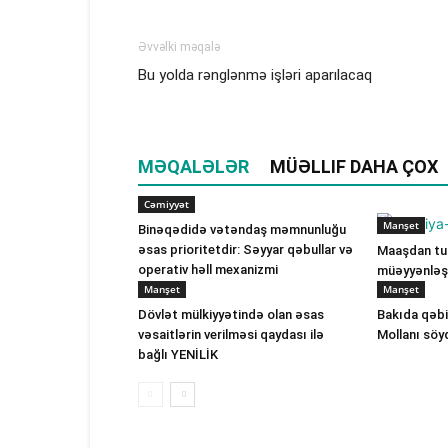
Əvvəlki məqalə
Bu yolda rənglənmə işləri aparılacaq
MƏQALƏLƏR
MÜƏLLIF DAHA ÇOX
Cəmiyyət
Manşet
Binəqədidə vətəndaş məmnunluğu
əsas prioritetdir: Səyyar qəbullar və
Maaşdan tut
operativ həll mexanizmi
müəyyənləşi
Manşet
Manşet
Dövlət mülkiyyətində olan əsas
Bakıda qəbi
vəsaitlərin verilməsi qaydası ilə
Mollanı söy
bağlı YENİLİK