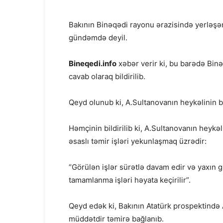
Bakının Binəqədi rayonu ərazisində yerləşə
gündəmdə deyil.
Bineqedi.info
xəbər verir ki, bu barədə Bi
cavab olaraq bildirilib.
Qeyd olunub ki, A.Sultanovanın heykəlinin bə
Həmçinin bildirilib ki, A.Sultanovanın heykə
əsaslı təmir işləri yekunlaşmaq üzrədir:
“Görülən işlər sürətlə davam edir və yaxın 
tamamlanma işləri həyata keçirilir”.
Qeyd edək ki, Bakının Atatürk prospektində 
müddətdir təmirə bağlanıb.