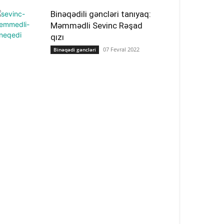
Binəqədili gəncləri tanıyaq:
Məmmədli Sevinc Rəşad
qızı
07 Fevral 2022
Binəqədi gəncləri