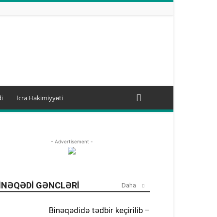
i
İcra Hakimiyyəti
- Advertisement -
INƏQƏDI GƏNCLƏRI
Daha
Binəqədidə tədbir keçirilib –