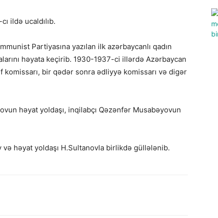
ı ildə ucaldılıb.
munist Partiyasına yazılan ilk azərbaycanlı qadın
yalarını həyata keçirib. 1930-1937-ci illərdə Azərbaycan
f komissarı, bir qədər sonra ədliyyə komissarı və digər
novun həyat yoldaşı, inqilabçı Qəzənfər Musabəyovun
və həyat yoldaşı H.Sultanovla birlikdə güllələnib.