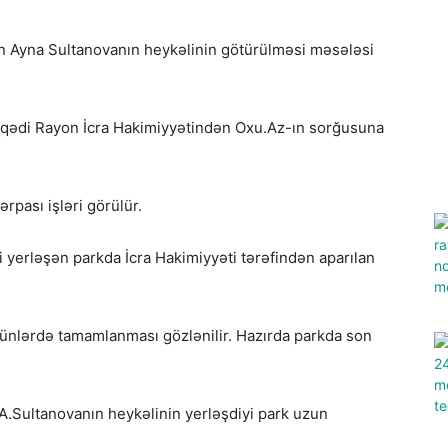
n Ayna Sultanovanın heykəlinin götürülməsi məsələsi
nəqədi Rayon İcra Hakimiyyətindən Oxu.Az-ın sorğusuna
rpası işləri görülür.
li yerləşən parkda İcra Hakimiyyəti tərəfindən aparılan
günlərdə tamamlanması gözlənilir. Hazırda parkda son
A.Sultanovanın heykəlinin yerləşdiyi park uzun