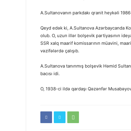
A.Sultanovanın parkdakı qranit heykəli 1986-c
Qeyd edək ki, A.Sultanova Azərbaycanda Kom
olub. O, uzun illər bolşevik partiyasının ide
SSR xalq maarif komissarının müavini, maari
vəzifələrdə çalışıb.
A.Sultanova tanınmış bolşevik Həmid Sulta
bacısı idi.
O, 1938-ci ildə qardaşı Qəzənfər Musabəyov 