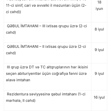
18
11-ci sinif, cari və əvvəlki il məzunları üçün (2-
iyun
ci cəhd))
QƏBUL İMTAHANI – III ixtisas qrupu üzrə (2-ci
8 iyul
cəhd)
QƏBUL İMTAHANI – II ixtisas qrupu üzrə (2-ci
9 iyul
cəhd)
III qrup üzrə DT və TC altqruplarının hər ikisini
seçən abituriyentlər üçün coğrafiya fənni üzrə
9 iyul
əlavə imtahan
Rezidentura səviyyəsinə qəbul imtahanı (1-ci
16 iyul
mərhələ, II cəhd)