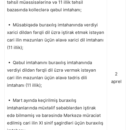
təhsil müəssisələrinə və 11 illik təhsil
bazasında kolleclərə qəbul imtahanı;
• Müsabiqədə buraxılış imtahanında verdiyi
xarici dildən fərqli dil üzrə iştirak etmək istəyən
cari ilin məzunları üçün əlavə xarici dil imtahanı
(11 illik);
• Qəbul imtahanını buraxılış imtahanında
verdiyi dildən fərqli dil üzrə vermək istəyən
2
cari ilin məzunları üçün əlavə tədris dili
aprel
imtahanı (11 illik);
• Mart ayında keçirilmiş buraxılış
imtahanlarında müxtəlif səbəblərdən iştirak
edə bilməmiş və barəsində Mərkəzə müraciət
edilmiş cari ilin XI sinif şagirdləri üçün buraxılış