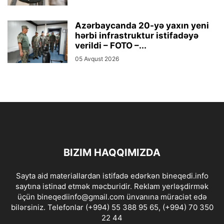
Azərbaycanda 20-yə yaxın yeni
hərbi infrastruktur istifadəyə
verildi – FOTO –...
05 Avqust 2026
BIZIM HAQQIMIZDA
Sayta aid materiallardan istifadə edərkən bineqedi.info
saytına istinad etmək məcburidir. Reklam yerləşdirmək
üçün bineqediinfo@gmail.com ünvanına müraciət edə
bilərsiniz. Telefonlar (+994) 55 388 95 65, (+994) 70 350
22 44