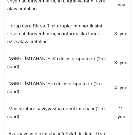
seçən abituriyentlər üçün coğrafiya fənni üzrə
may
əlavə imtahan
I qrup üzrə RK və Rİ altqruplarının hər ikisini
seçən abituriyentlər üçün informatika fənni
3 iyun
üzrə əlavə imtahan
QƏBUL İMTAHANI – IV ixtisas qrupu üzrə (1-ci
3 iyun
cəhd)
QƏBUL İMTAHANI – I ixtisas qrupu üzrə (1-ci
4 iyun
cəhd)
Magistratura səviyyəsinə qəbul imtahanı (2-ci
11
cəhd)
iyun
Azərbaycan dili imtahanı (dövlət dili kimi, 9 və