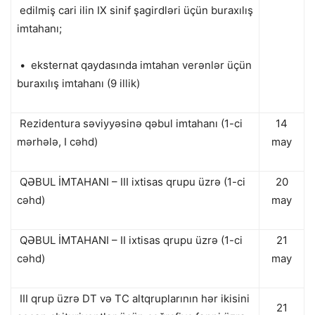
edilmiş cari ilin IX sinif şagirdləri üçün buraxılış
imtahanı;
• eksternat qaydasında imtahan verənlər üçün
buraxılış imtahanı (9 illik)
Rezidentura səviyyəsinə qəbul imtahanı (1-ci
14
mərhələ, I cəhd)
may
QƏBUL İMTAHANI – III ixtisas qrupu üzrə (1-ci
20
cəhd)
may
QƏBUL İMTAHANI – II ixtisas qrupu üzrə (1-ci
21
cəhd)
may
III qrup üzrə DT və TC altqruplarının hər ikisini
21