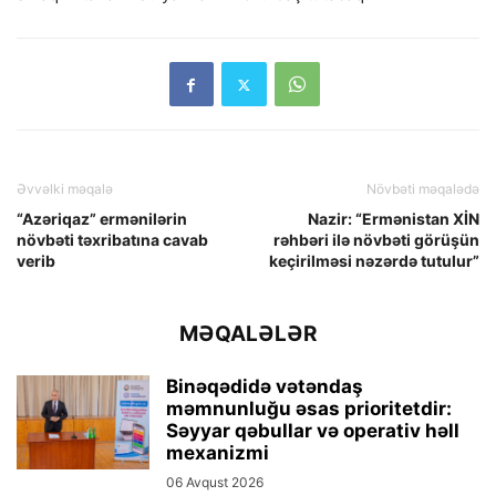
Əvvəlki məqalə
Növbəti məqalədə
“Azəriqaz” ermənilərin
Nazir: “Ermənistan XİN
növbəti təxribatına cavab
rəhbəri ilə növbəti görüşün
verib
keçirilməsi nəzərdə tutulur”
MƏQALƏLƏR
Binəqədidə vətəndaş
məmnunluğu əsas prioritetdir:
Səyyar qəbullar və operativ həll
mexanizmi
06 Avqust 2026