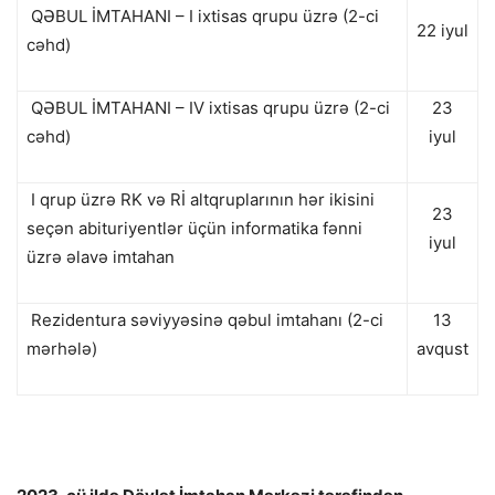
QƏBUL İMTAHANI – I ixtisas qrupu üzrə (2-ci
22 iyul
cəhd)
QƏBUL İMTAHANI – IV ixtisas qrupu üzrə (2-ci
23
cəhd)
iyul
I qrup üzrə RK və Rİ altqruplarının hər ikisini
23
seçən abituriyentlər üçün informatika fənni
iyul
üzrə əlavə imtahan
Rezidentura səviyyəsinə qəbul imtahanı (2-ci
13
mərhələ)
avqust