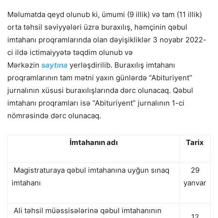
Məlumatda qeyd olunub ki, ümumi (9 illik) və tam (11 illik)
orta təhsil səviyyələri üzrə buraxılış, həmçinin qəbul
imtahanı proqramlarında olan dəyişikliklər 3 noyabr 2022-
ci ildə ictimaiyyətə təqdim olunub və
Mərkəzin
saytına
yerləşdirilib. Buraxılış imtahanı
proqramlarının tam mətni yaxın günlərdə “Abituriyent”
jurnalının xüsusi buraxılışlarında dərc olunacaq. Qəbul
imtahanı proqramları isə “Abituriyent” jurnalının 1-ci
nömrəsində dərc olunacaq.
İmtahanın adı
Tarix
Magistraturaya qəbul imtahanına uyğun sınaq
29
imtahanı
yanvar
Ali təhsil müəssisələrinə qəbul imtahanının
12