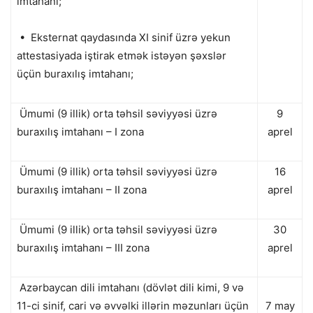
imtahanı;
• Eksternat qaydasında XI sinif üzrə yekun
attestasiyada iştirak etmək istəyən şəxslər
üçün buraxılış imtahanı;
Ümumi (9 illik) orta təhsil səviyyəsi üzrə
9
buraxılış imtahanı – I zona
aprel
Ümumi (9 illik) orta təhsil səviyyəsi üzrə
16
buraxılış imtahanı – II zona
aprel
Ümumi (9 illik) orta təhsil səviyyəsi üzrə
30
buraxılış imtahanı – III zona
aprel
Azərbaycan dili imtahanı (dövlət dili kimi, 9 və
11-ci sinif, cari və əvvəlki illərin məzunları üçün
7 may