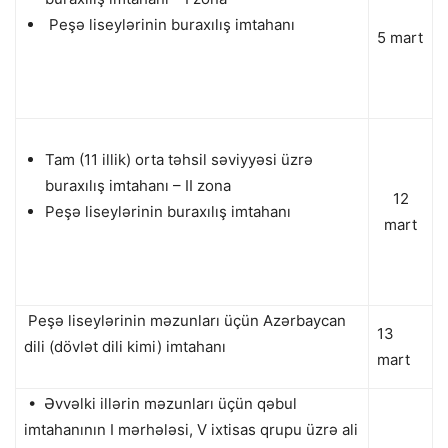
Peşə liseylərinin buraxılış imtahanı
5 mart
Tam (11 illik) orta təhsil səviyyəsi üzrə
buraxılış imtahanı – II zona
12
Peşə liseylərinin buraxılış imtahanı
mart
Peşə liseylərinin məzunları üçün Azərbaycan
13
dili (dövlət dili kimi) imtahanı
mart
• Əvvəlki illərin məzunları üçün qəbul
imtahanının I mərhələsi, V ixtisas qrupu üzrə ali