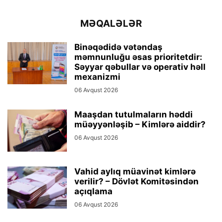
MƏQALƏLƏR
Binəqədidə vətəndaş
məmnunluğu əsas prioritetdir:
Səyyar qəbullar və operativ həll
mexanizmi
06 Avqust 2026
Maaşdan tutulmaların həddi
müəyyənləşib – Kimlərə aiddir?
06 Avqust 2026
Vahid aylıq müavinət kimlərə
verilir? – Dövlət Komitəsindən
açıqlama
06 Avqust 2026