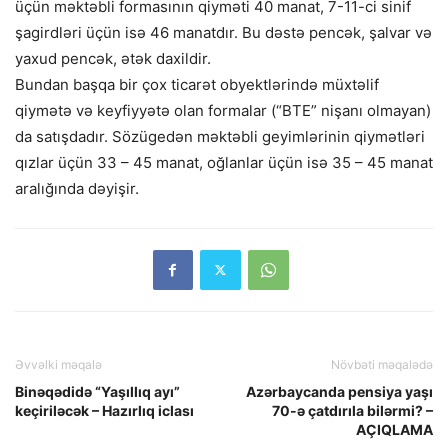
üçün məktəbli formasının qiyməti 40 manat, 7-11-ci sinif
şagirdləri üçün isə 46 manatdır. Bu dəstə pencək, şalvar və
yaxud pencək, ətək daxildir.
Bundan başqa bir çox ticarət obyektlərində müxtəlif
qiymətə və keyfiyyətə olan formalar (“BTE” nişanı olmayan)
da satışdadır. Sözügedən məktəbli geyimlərinin qiymətləri
qızlar üçün 33 – 45 manat, oğlanlar üçün isə 35 – 45 manat
aralığında dəyişir.
Əvvəlki məqalə
Növbəti məqalədə
Binəqədidə “Yaşıllıq ayı”
Azərbaycanda pensiya yaşı
keçiriləcək – Hazırlıq iclası
70-ə çatdırıla bilərmi? –
AÇIQLAMA