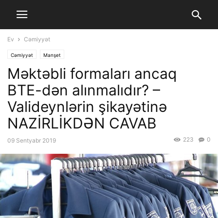
Ev
Cəmiyyət
Cəmiyyət
Manşet
Məktəbli formaları ancaq
BTE-dən alınmalıdır? –
Valideynlərin şikayətinə
NAZİRLİKDƏN CAVAB
223
0
09 Sentyabr 2019