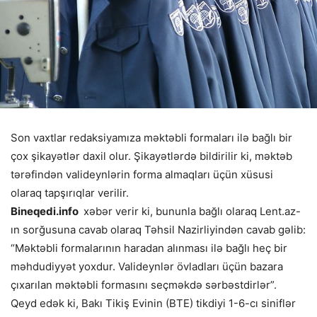
Son vaxtlar redaksiyamıza məktəbli formaları ilə bağlı bir
çox şikayətlər daxil olur. Şikayətlərdə bildirilir ki, məktəb
tərəfindən valideynlərin forma almaqları üçün xüsusi
olaraq tapşırıqlar verilir.
Bineqedi.info
xəbər verir ki, bununla bağlı olaraq Lent.az-
ın sorğusuna cavab olaraq Təhsil Nazirliyindən cavab gəlib:
“Məktəbli formalarının haradan alınması ilə bağlı heç bir
məhdudiyyət yoxdur. Valideynlər övladları üçün bazara
çıxarılan məktəbli formasını seçməkdə sərbəstdirlər”.
Qeyd edək ki, Bakı Tikiş Evinin (BTE) tikdiyi 1-6-cı siniflər