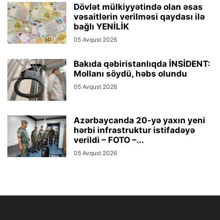
Dövlət mülkiyyətində olan əsas
vəsaitlərin verilməsi qaydası ilə
bağlı YENİLİK
05 Avqust 2026
Bakıda qəbiristanlıqda İNSİDENT:
Mollanı söydü, həbs olundu
05 Avqust 2026
Azərbaycanda 20-yə yaxın yeni
hərbi infrastruktur istifadəyə
verildi – FOTO –...
05 Avqust 2026