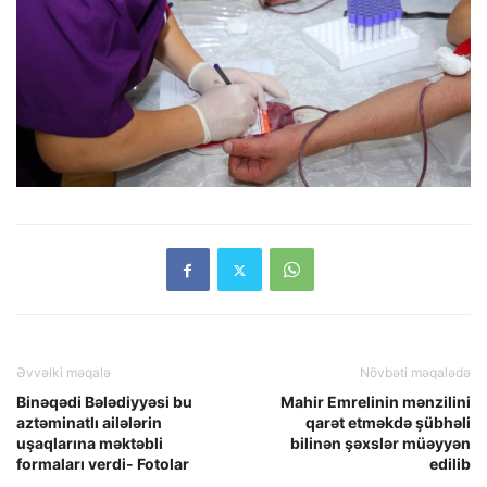
Əvvəlki məqalə
Növbəti məqalədə
Binəqədi Bələdiyyəsi bu
Mahir Emrelinin mənzilini
aztəminatlı ailələrin
qarət etməkdə şübhəli
uşaqlarına məktəbli
bilinən şəxslər müəyyən
formaları verdi- Fotolar
edilib