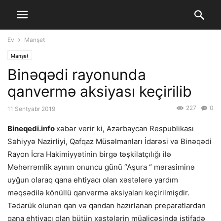
Ev
Manşet
Manşet
Binəqədi rayonunda
qanvermə aksiyası keçirilib
227
0
11 Sentyabr 2019
Bineqedi.info
xəbər verir ki, Azərbaycan Respublikası
Səhiyyə Nazirliyi, Qafqaz Müsəlmanları İdarəsi və Binəqədi
Rayon İcra Hakimiyyətinin birgə təşkilatçılığı ilə
Məhərrəmlik ayının onuncu günü “Aşura “ mərasiminə
uyğun olaraq qana ehtiyacı olan xəstələrə yardım
məqsədilə könüllü qanvermə aksiyaları keçirilmişdir.
Tədarük olunan qan və qandan hazırlanan preparatlardan
qana ehtiyacı olan bütün xəstələrin müalicəsində istifadə