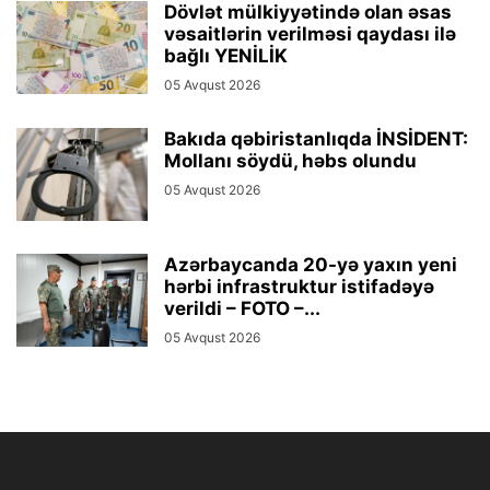
Dövlət mülkiyyətində olan əsas
vəsaitlərin verilməsi qaydası ilə
bağlı YENİLİK
05 Avqust 2026
Bakıda qəbiristanlıqda İNSİDENT:
Mollanı söydü, həbs olundu
05 Avqust 2026
Azərbaycanda 20-yə yaxın yeni
hərbi infrastruktur istifadəyə
verildi – FOTO –...
05 Avqust 2026