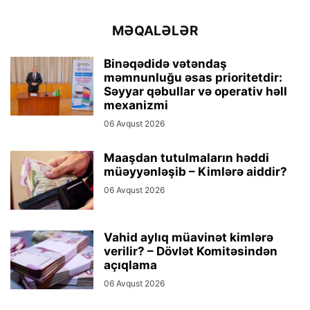
MƏQALƏLƏR
Binəqədidə vətəndaş
məmnunluğu əsas prioritetdir:
Səyyar qəbullar və operativ həll
mexanizmi
06 Avqust 2026
Maaşdan tutulmaların həddi
müəyyənləşib – Kimlərə aiddir?
06 Avqust 2026
Vahid aylıq müavinət kimlərə
verilir? – Dövlət Komitəsindən
açıqlama
06 Avqust 2026