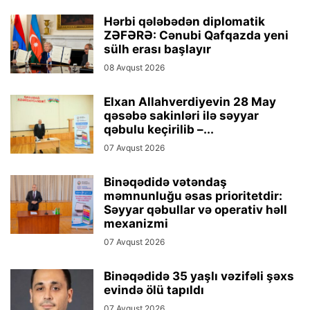
Hərbi qələbədən diplomatik
ZƏFƏRƏ: Cənubi Qafqazda yeni
sülh erası başlayır
08 Avqust 2026
Elxan Allahverdiyevin 28 May
qəsəbə sakinləri ilə səyyar
qəbulu keçirilib –...
07 Avqust 2026
Binəqədidə vətəndaş
məmnunluğu əsas prioritetdir:
Səyyar qəbullar və operativ həll
mexanizmi
07 Avqust 2026
Binəqədidə 35 yaşlı vəzifəli şəxs
evində ölü tapıldı
07 Avqust 2026