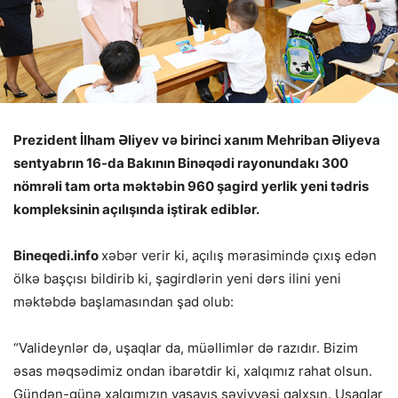
Prezident İlham Əliyev və birinci xanım Mehriban Əliyeva
sentyabrın 16-da Bakının Binəqədi rayonundakı 300
nömrəli tam orta məktəbin 960 şagird yerlik yeni tədris
kompleksinin açılışında iştirak ediblər.
Bineqedi.info
xəbər verir ki, açılış mərasimində çıxış edən
ölkə başçısı bildirib ki, şagirdlərin yeni dərs ilini yeni
məktəbdə başlamasından şad olub:
“Valideynlər də, uşaqlar da, müəllimlər də razıdır. Bizim
əsas məqsədimiz ondan ibarətdir ki, xalqımız rahat olsun.
Gündən-günə xalqımızın yaşayış səviyyəsi qalxsın. Uşaqlar