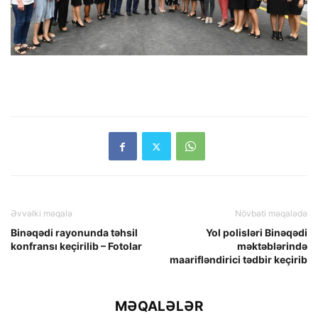
Əvvəlki məqalə
Növbəti məqalədə
Binəqədi rayonunda təhsil
Yol polisləri Binəqədi
konfransı keçirilib – Fotolar
məktəblərində
maarifləndirici tədbir keçirib
MƏQALƏLƏR