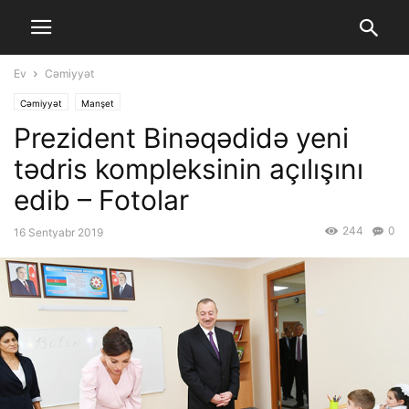
Ev
Cəmiyyət
Cəmiyyət
Manşet
Prezident Binəqədidə yeni
tədris kompleksinin açılışını
edib – Fotolar
244
0
16 Sentyabr 2019