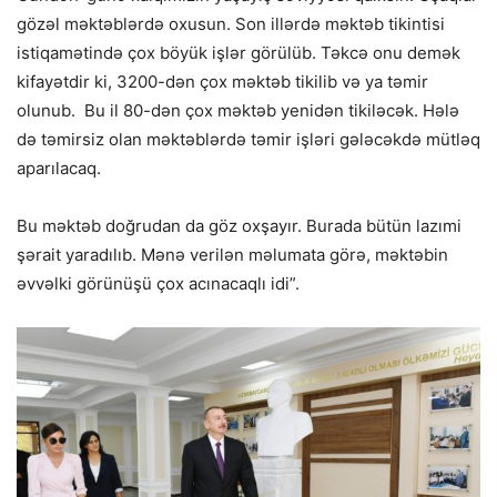
gözəl məktəblərdə oxusun. Son illərdə məktəb tikintisi
istiqamətində çox böyük işlər görülüb. Təkcə onu demək
kifayətdir ki, 3200-dən çox məktəb tikilib və ya təmir
olunub. Bu il 80-dən çox məktəb yenidən tikiləcək. Hələ
də təmirsiz olan məktəblərdə təmir işləri gələcəkdə mütləq
aparılacaq.
Bu məktəb doğrudan da göz oxşayır. Burada bütün lazımi
şərait yaradılıb. Mənə verilən məlumata görə, məktəbin
əvvəlki görünüşü çox acınacaqlı idi”.