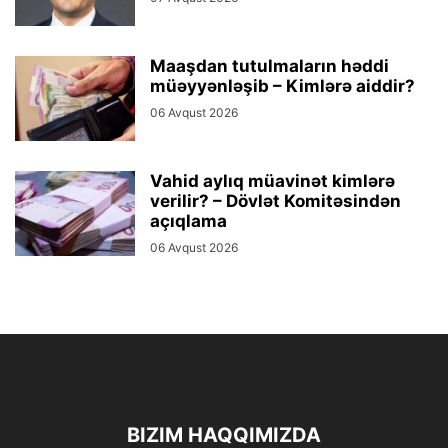
Maaşdan tutulmaların həddi
müəyyənləşib – Kimlərə aiddir?
06 Avqust 2026
Vahid aylıq müavinət kimlərə
verilir? – Dövlət Komitəsindən
açıqlama
06 Avqust 2026
BIZIM HAQQIMIZDA