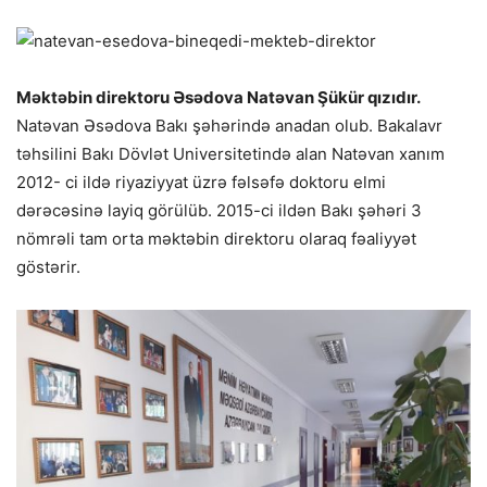
Məktəbin direktoru Əsədova Natəvan Şükür qızıdır.
Natəvan Əsədova Bakı şəhərində anadan olub. Bakalavr
təhsilini Bakı Dövlət Universitetində alan Natəvan xanım
2012- ci ildə riyaziyyat üzrə fəlsəfə doktoru elmi
dərəcəsinə layiq görülüb. 2015-ci ildən Bakı şəhəri 3
nömrəli tam orta məktəbin direktoru olaraq fəaliyyət
göstərir.