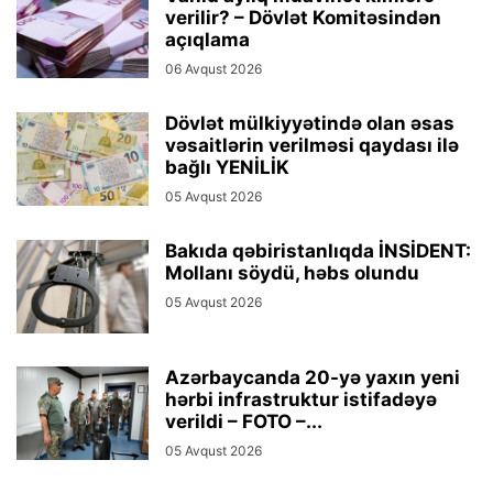
verilir? – Dövlət Komitəsindən
açıqlama
06 Avqust 2026
Dövlət mülkiyyətində olan əsas
vəsaitlərin verilməsi qaydası ilə
bağlı YENİLİK
05 Avqust 2026
Bakıda qəbiristanlıqda İNSİDENT:
Mollanı söydü, həbs olundu
05 Avqust 2026
Azərbaycanda 20-yə yaxın yeni
hərbi infrastruktur istifadəyə
verildi – FOTO –...
05 Avqust 2026