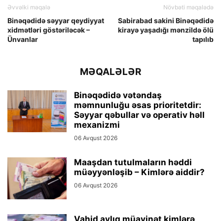
Əvvəlki məqalə
Növbəti məqalədə
Binəqədidə səyyar qeydiyyat
Sabirabad sakini Binəqədidə
xidmətləri göstəriləcək –
kirayə yaşadığı mənzildə ölü
Ünvanlar
tapılıb
MƏQALƏLƏR
Binəqədidə vətəndaş
məmnunluğu əsas prioritetdir:
Səyyar qəbullar və operativ həll
mexanizmi
06 Avqust 2026
Maaşdan tutulmaların həddi
müəyyənləşib – Kimlərə aiddir?
06 Avqust 2026
Vahid aylıq müavinət kimlərə