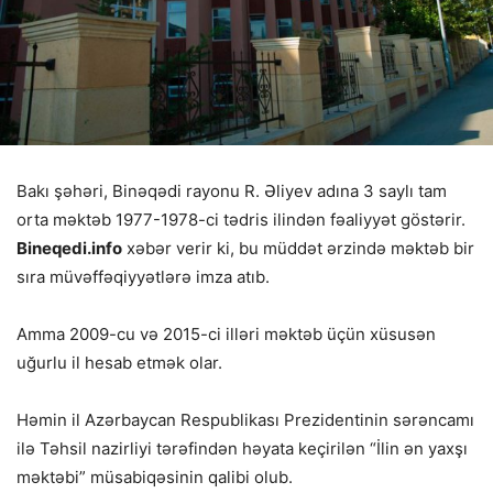
Bakı şəhəri, Binəqədi rayonu R. Əliyev adına 3 saylı tam
orta məktəb 1977-1978-ci tədris ilindən fəaliyyət göstərir.
Bineqedi.info
xəbər verir ki, bu müddət ərzində məktəb bir
sıra müvəffəqiyyətlərə imza atıb.
Amma 2009-cu və 2015-ci illəri məktəb üçün xüsusən
uğurlu il hesab etmək olar.
Həmin il Azərbaycan Respublikası Prezidentinin sərəncamı
ilə Təhsil nazirliyi tərəfindən həyata keçirilən “İlin ən yaxşı
məktəbi” müsabiqəsinin qalibi olub.