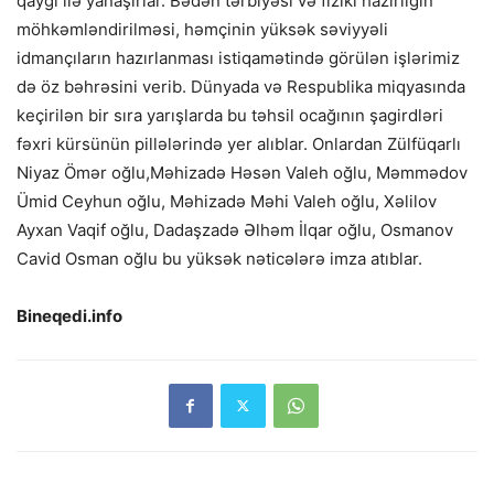
qayğı ilə yanaşırlar. Bədən tərbiyəsi və fiziki hazırlığın
möhkəmləndirilməsi, həmçinin yüksək səviyyəli
idmançıların hazırlanması istiqamətində görülən işlərimiz
də öz bəhrəsini verib. Dünyada və Respublika miqyasında
keçirilən bir sıra yarışlarda bu təhsil ocağının şagirdləri
fəxri kürsünün pillələrində yer alıblar. Onlardan Zülfüqarlı
Niyaz Ömər oğlu,Məhizadə Həsən Valeh oğlu, Məmmədov
Ümid Ceyhun oğlu, Məhizadə Məhi Valeh oğlu, Xəlilov
Ayxan Vaqif oğlu, Dadaşzadə Əlhəm İlqar oğlu, Osmanov
Cavid Osman oğlu bu yüksək nəticələrə imza atıblar.
Bineqedi.info