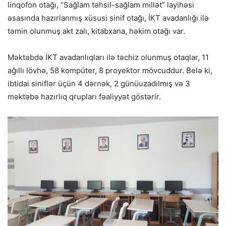
linqofon otağı, “Sağlam təhsil-sağlam millət” layihəsi
əsasında hazırlanmış xüsusi sinif otağı, İKT avadanlığı ilə
təmin olunmuş akt zalı, kitabxana, həkim otağı var.
Məktəbdə İKT avadanlıqları ilə təchiz olunmuş otaqlar, 11
ağıllı lövhə, 58 kompüter, 8 proyektor mövcuddur. Belə ki,
ibtidai siniflər üçün 4 dərnək, 2 günüuzadılmış və 3
məktəbə hazırlıq qrupları fəaliyyət göstərir.