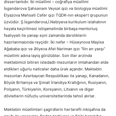
dissertantıdır. İki müəllimi – coğrafiya müəllimi
İsgəndərova Şahsənəm Veysəl qızı və biologiya müəllimi
Elyazova Məhsəti Cəfər qızı TQDK-nın ekspert qrupunun
üzvüdür. Ş.İsgəndərova,İ.Nəbiyeva kurikulum islahatının
həyata keçirilməsi istiqamətində birbaşa mentorluq
fəaliyyəti ilə yanaşı eyni zamanda dərsliklərin
hazırlanmasında rəyçidir. İki nəfər – Hüseynova Mayisə
Ağababa qızı və Əliyeva Afət Nəriman qızı “İlin ən yaxşı”
müəllimi adına layiq görülüblər. Son illər ərzində
məktəbimizi bitirən istedadlı məzunların imtahandan əldə
etdikləri uğurlu nəticələr daha ürək açandır. Məktəbin
məzunları Azərbaycan Respublikası ilə yanaşı, Kanadanın,
Böyük Britaniya və Şimali İrlandiya Krallığının, Rusiyanın,
Polşanın, Türkiyənin, Koreyanın, Litvanın və digər
dövlətlərin nüfuzlu universitetlərində təhsil alırlar.
Məktəbin müəllimləri şagirdlərin hərtərəfli inkişafına da