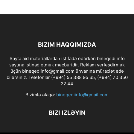
BIZIM HAQQIMIZDA
Sayta aid materiallardan istifadə edərkən bineqedi.info
saytına istinad etmək məcburidir. Reklam yerləşdirmək
üçün bineqediinfo@gmail.com ünvanına müraciət edə
bilərsiniz. Telefonlar (+994) 55 388 95 65, (+994) 70 350
22 44
Bizimlə əlaqə:
bineqediinfo@gmail.com
BIZI IZLƏYIN