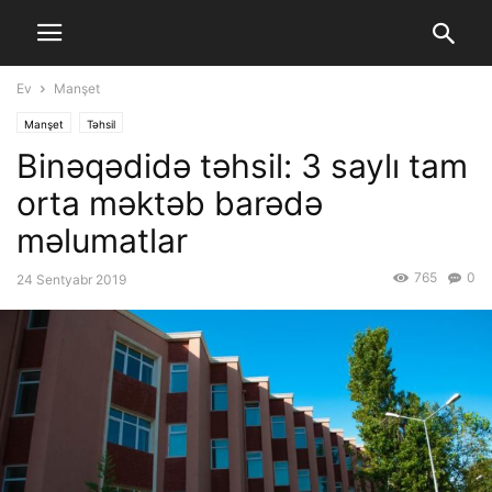
Ev
Manşet
Manşet
Təhsil
Binəqədidə təhsil: 3 saylı tam
orta məktəb barədə
məlumatlar
765
0
24 Sentyabr 2019