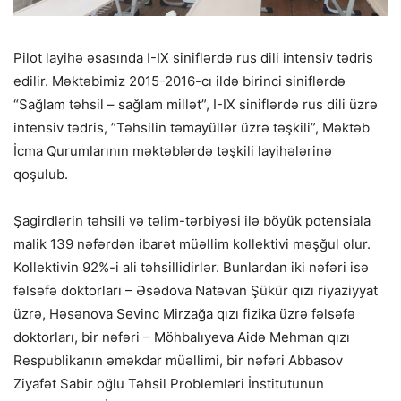
Pilot layihə əsasında I-IX siniflərdə rus dili intensiv tədris
edilir. Məktəbimiz 2015-2016-cı ildə birinci siniflərdə
“Sağlam təhsil – sağlam millət”, I-IX siniflərdə rus dili üzrə
intensiv tədris, ”Təhsilin təmayüllər üzrə təşkili”, Məktəb
İcma Qurumlarının məktəblərdə təşkili layihələrinə
qoşulub.
Şagirdlərin təhsili və təlim-tərbiyəsi ilə böyük potensiala
malik 139 nəfərdən ibarət müəllim kollektivi məşğul olur.
Kollektivin 92%-i ali təhsillidirlər. Bunlardan iki nəfəri isə
fəlsəfə doktorları – Əsədova Natəvan Şükür qızı riyaziyyat
üzrə, Həsənova Sevinc Mirzağa qızı fizika üzrə fəlsəfə
doktorları, bir nəfəri – Möhbalıyeva Aidə Mehman qızı
Respublikanın əməkdar müəllimi, bir nəfəri Abbasov
Ziyafət Sabir oğlu Təhsil Problemləri İnstitutunun