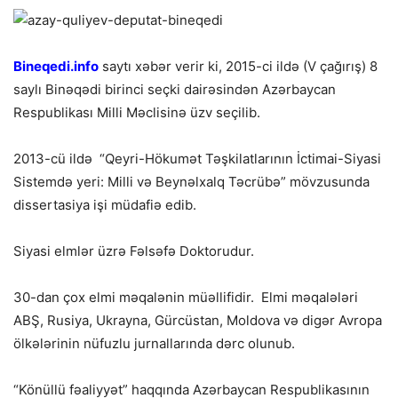
Bineqedi.info
saytı xəbər verir ki, 2015-ci ildə (V çağırış) 8
saylı Binəqədi birinci seçki dairəsindən Azərbaycan
Respublikası Milli Məclisinə üzv seçilib.
2013-cü ildə “Qeyri-Hökumət Təşkilatlarının İctimai-Siyasi
Sistemdə yeri: Milli və Beynəlxalq Təcrübə” mövzusunda
dissertasiya işi müdafiə edib.
Siyasi elmlər üzrə Fəlsəfə Doktorudur.
30-dan çox elmi məqalənin müəllifidir. Elmi məqalələri
ABŞ, Rusiya, Ukrayna, Gürcüstan, Moldova və digər Avropa
ölkələrinin nüfuzlu jurnallarında dərc olunub.
“Könüllü fəaliyyət” haqqında Azərbaycan Respublikasının