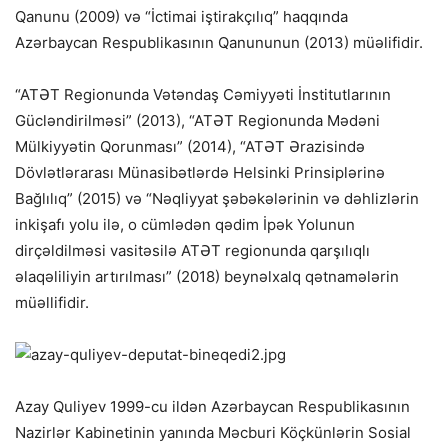
Qanunu (2009) və “İctimai iştirakçılıq” haqqında
Azərbaycan Respublikasının Qanununun (2013) müəlifidir.
“ATƏT Regionunda Vətəndaş Cəmiyyəti İnstitutlarının
Gücləndirilməsi” (2013), “ATƏT Regionunda Mədəni
Mülkiyyətin Qorunması” (2014), “ATƏT Ərazisində
Dövlətlərarası Münasibətlərdə Helsinki Prinsiplərinə
Bağlılıq” (2015) və “Nəqliyyat şəbəkələrinin və dəhlizlərin
inkişafı yolu ilə, o cümlədən qədim İpək Yolunun
dirçəldilməsi vasitəsilə ATƏT regionunda qarşılıqlı
əlaqəliliyin artırılması” (2018) beynəlxalq qətnamələrin
müəllifidir.
Azay Quliyev 1999-cu ildən Azərbaycan Respublikasının
Nazirlər Kabinetinin yanında Məcburi Köçkünlərin Sosial