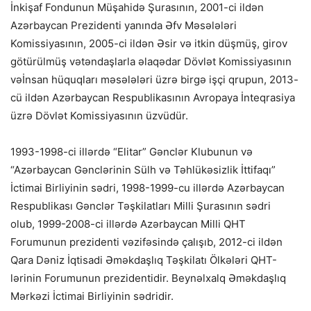
İnkişaf Fondunun Müşahidə Şurasının, 2001-ci ildən
Azərbaycan Prezidenti yanında Əfv Məsələləri
Komissiyasının, 2005-ci ildən Əsir və itkin düşmüş, girov
götürülmüş vətəndaşlarla əlaqədar Dövlət Komissiyasının
vəİnsan hüquqları məsələləri üzrə birgə işçi qrupun, 2013-
cü ildən Azərbaycan Respublikasının Avropaya İnteqrasiya
üzrə Dövlət Komissiyasının üzvüdür.
1993-1998-ci illərdə “Elitar” Gənclər Klubunun və
“Azərbaycan Gənclərinin Sülh və Təhlükəsizlik İttifaqı”
İctimai Birliyinin sədri, 1998-1999-cu illərdə Azərbaycan
Respublikası Gənclər Təşkilatları Milli Şurasının sədri
olub, 1999-2008-ci illərdə Azərbaycan Milli QHT
Forumunun prezidenti vəzifəsində çalışıb, 2012-ci ildən
Qara Dəniz İqtisadi Əməkdaşlıq Təşkilatı Ölkələri QHT-
lərinin Forumunun prezidentidir. Beynəlxalq Əməkdaşlıq
Mərkəzi İctimai Birliyinin sədridir.