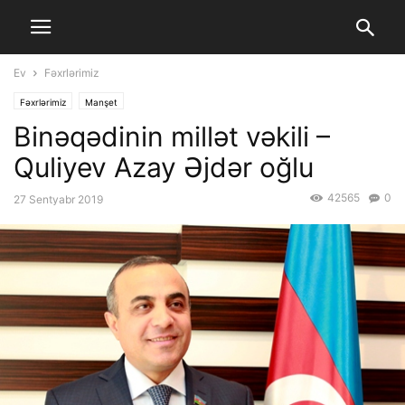
Ev
Fəxrlərimiz
Fəxrlərimiz
Manşet
Binəqədinin millət vəkili –
Quliyev Azay Əjdər oğlu
42565
0
27 Sentyabr 2019