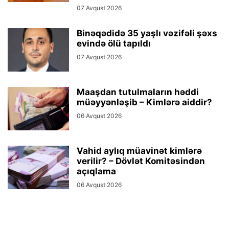
07 Avqust 2026
Binəqədidə 35 yaşlı vəzifəli şəxs
evində ölü tapıldı
07 Avqust 2026
Maaşdan tutulmaların həddi
müəyyənləşib – Kimlərə aiddir?
06 Avqust 2026
Vahid aylıq müavinət kimlərə
verilir? – Dövlət Komitəsindən
açıqlama
06 Avqust 2026