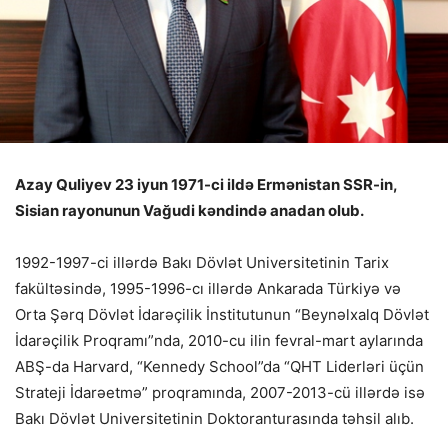
Azay Quliyev 23 iyun 1971-ci ildə Ermənistan SSR-in,
Sisian rayonunun Vağudi kəndində anadan olub.
1992-1997-ci illərdə Bakı Dövlət Universitetinin Tarix
fakültəsində, 1995-1996-cı illərdə Ankarada Türkiyə və
Orta Şərq Dövlət İdarəçilik İnstitutunun “Beynəlxalq Dövlət
İdarəçilik Proqramı”nda, 2010-cu ilin fevral-mart aylarında
ABŞ-da Harvard, “Kennedy School”da “QHT Liderləri üçün
Strateji İdarəetmə” proqramında, 2007-2013-cü illərdə isə
Bakı Dövlət Universitetinin Doktoranturasında təhsil alıb.