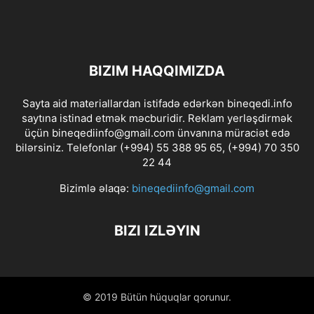
BIZIM HAQQIMIZDA
Sayta aid materiallardan istifadə edərkən bineqedi.info
saytına istinad etmək məcburidir. Reklam yerləşdirmək
üçün bineqediinfo@gmail.com ünvanına müraciət edə
bilərsiniz. Telefonlar (+994) 55 388 95 65, (+994) 70 350
22 44
Bizimlə əlaqə:
bineqediinfo@gmail.com
BIZI IZLƏYIN
© 2019 Bütün hüquqlar qorunur.