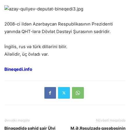
2008-ci ildən Azərbaycan Respublikasının Prezidenti
yanında QHT-lərə Dövlət Dəstəyi Şurasının sədridir.
İngilis, rus və türk dillərini bilir.
Ailəlidir, üç övladı var.
Bineqedi.info
Əvvəlki məqalə
Növbəti məqalədə
Binəqədidə şəhid şair Ülvi
M.Ə.Rəsulzadə qəsəbəsinin