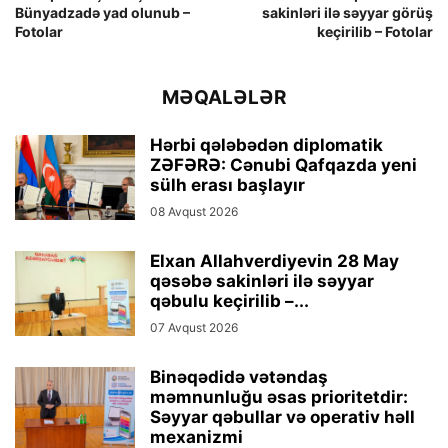
Bünyadzadə yad olunub –
sakinləri ilə səyyar görüş
Fotolar
keçirilib – Fotolar
MƏQALƏLƏR
Hərbi qələbədən diplomatik
ZƏFƏRƏ: Cənubi Qafqazda yeni
sülh erası başlayır
08 Avqust 2026
Elxan Allahverdiyevin 28 May
qəsəbə sakinləri ilə səyyar
qəbulu keçirilib –...
07 Avqust 2026
Binəqədidə vətəndaş
məmnunluğu əsas prioritetdir:
Səyyar qəbullar və operativ həll
mexanizmi