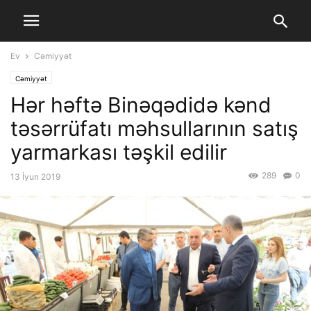
Ev
Cəmiyyət
Cəmiyyət
Hər həftə Binəqədidə kənd
təsərrüfatı məhsullarının satış
yarmarkası təşkil edilir
289
0
13 İyun 2019