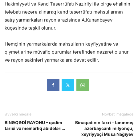
Hakimiyyəti və Kənd Təsərrüfatı Nazirliyi ilə birgə əhalinin
tələbatı nəzərə alınaraq kənd təsərrüfatı məhsullarının
satış yarmarkaları rayon ərazisində A.Kunanbayev
küçəsində təşkil olunur.
Həmçinin yarmarkalarda məhsulların keyfiyyətinə və
qiymətlərinə müvafiq qurumlar tərəfindən nəzarət olunur
və rayon sakinləri yarmarkalara dəvət edilir.
Əvvəlki məqalə
Növbəti məqalədə
BİNƏQƏDİ RAYONU – qədim
Binəqədinin fəxri – tanınmış
tarixi və memarlıq abidələri…
azərbaycanlı milyonçu,
xeyriyyəçi Musa Nağıyev