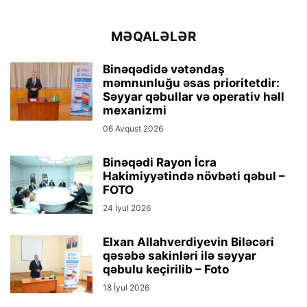
MƏQALƏLƏR
Binəqədidə vətəndaş
məmnunluğu əsas prioritetdir:
Səyyar qəbullar və operativ həll
mexanizmi
06 Avqust 2026
Binəqədi Rayon İcra
Hakimiyyətində növbəti qəbul –
FOTO
24 İyul 2026
Elxan Allahverdiyevin Biləcəri
qəsəbə sakinləri ilə səyyar
qəbulu keçirilib – Foto
18 İyul 2026