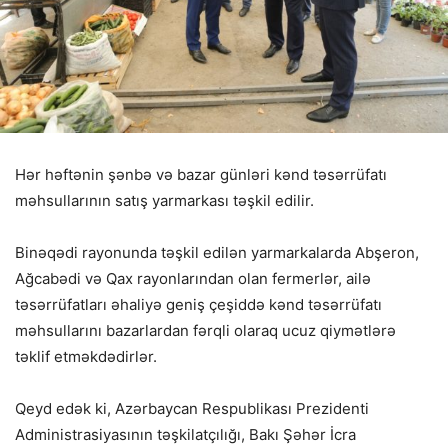
Hər həftənin şənbə və bazar günləri kənd təsərrüfatı
məhsullarının satış yarmarkası təşkil edilir.
Binəqədi rayonunda təşkil edilən yarmarkalarda Abşeron,
Ağcabədi və Qax rayonlarından olan fermerlər, ailə
təsərrüfatları əhaliyə geniş çeşiddə kənd təsərrüfatı
məhsullarını bazarlardan fərqli olaraq ucuz qiymətlərə
təklif etməkdədirlər.
Qeyd edək ki, Azərbaycan Respublikası Prezidenti
Administrasiyasının təşkilatçılığı, Bakı Şəhər İcra