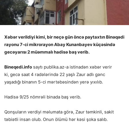
Xəbər verildiyi kimi, bir neçə gün öncə paytaxtın Binəqədi
rayonu 7-ci mikrorayon Abay Kunanbayev küçəsində
gecəyarısı 2 müəmmalı hadisə baş verib.
Bineqedi.info
saytı publika.az-a istinadən xəbər verir
ki, gecə saat 4 radələrində 22 yaşlı Zaur adlı gənc
yaşadığı
binanın 5-ci mərtəbəsindən yerə yıxılıb.
Hadisə 9/25 nömrəli binada baş verib.
Qonşuların verdiyi məlumata görə, Zaur təmkinli, sakit
təbiətli insan olub. Onun ölümü hər kəsi şoka salıb.