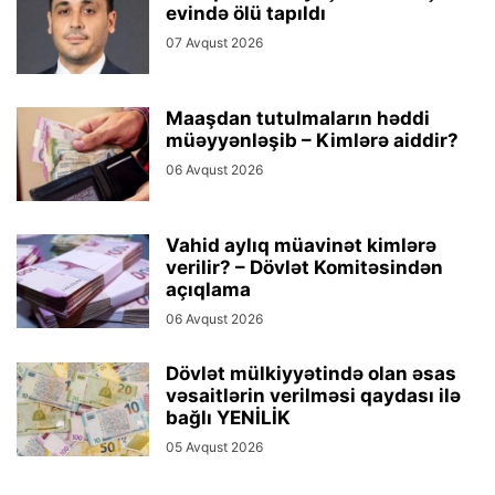
evində ölü tapıldı
07 Avqust 2026
Maaşdan tutulmaların həddi
müəyyənləşib – Kimlərə aiddir?
06 Avqust 2026
Vahid aylıq müavinət kimlərə
verilir? – Dövlət Komitəsindən
açıqlama
06 Avqust 2026
Dövlət mülkiyyətində olan əsas
vəsaitlərin verilməsi qaydası ilə
bağlı YENİLİK
05 Avqust 2026