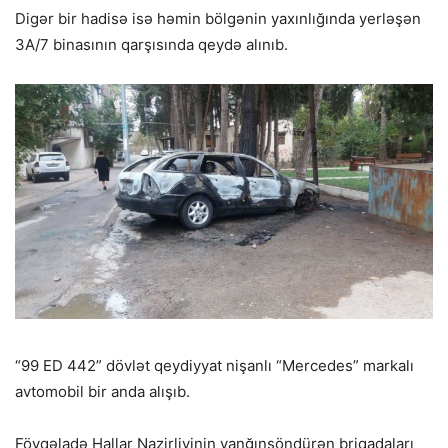
Digər bir hadisə isə həmin bölgənin yaxınlığında yerləşən
3A/7 binasının qarşısında qeydə alınıb.
“99 ED 442” dövlət qeydiyyat nişanlı “Mercedes” markalı
avtomobil bir anda alışıb.
Fövqəladə Hallar Nazirliyinin yanğınsöndürən briqadaları