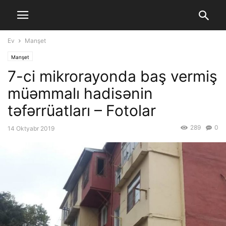
Ev
Manşet
Manşet
7-ci mikrorayonda baş vermiş
müəmmalı hadisənin
təfərrüatları – Fotolar
289
0
14 Oktyabr 2019