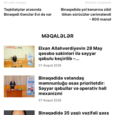
Əvvəlki məqalə
Növbəti məqalədə
Təşkilatçılar arasında
Binəqədidə yol kənarına zibil
Binəqədi Gənclər Evi də var
tökən sürücülər cərimələndi
– 800 manat
MƏQALƏLƏR
Elxan Allahverdiyevin 28 May
qəsəbə sakinləri ilə səyyar
qəbulu keçirilib –...
07 Avqust 2026
Binəqədidə vətəndaş
məmnunluğu əsas prioritetdir:
Səyyar qəbullar və operativ həll
mexanizmi
07 Avqust 2026
Binəqədidə 35 yaşlı vəzifəli şəxs