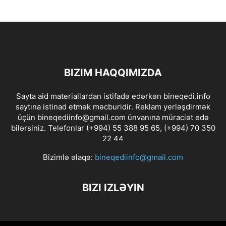
BIZIM HAQQIMIZDA
Sayta aid materiallardan istifadə edərkən bineqedi.info
saytına istinad etmək məcburidir. Reklam yerləşdirmək
üçün bineqediinfo@gmail.com ünvanına müraciət edə
bilərsiniz. Telefonlar (+994) 55 388 95 65, (+994) 70 350
22 44
Bizimlə əlaqə:
bineqediinfo@gmail.com
BIZI IZLƏYIN