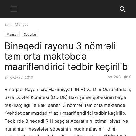
Ev
Manşet
Manşet
Xəbərlər
Binəqədi rayonu 3 nömrəli
tam orta məktəbdə
maarifləndirici tədbir keçirilib
203
0
24 Oktyabr 2019
Binəqədi Rayon İcra Hakimiyyəti (RİH) və Dini Qurumlarla İş
üzrə Dövlət Komitəsi (DQİDK) Bakı şəhər şöbəsinin birgə
təşkilatçılığı ilə Bakı şəhəri 3 nömrəli tam orta məktəbdə
“Vəhdət qanımızdadır” adlı maarifləndirici tədbir keçirilib.
Tədbirdə Binəqədi RİH başçısı Aparatının İctimai-siyasi və
humanitar məsələlər şöbəsinin müdir müavini – dini