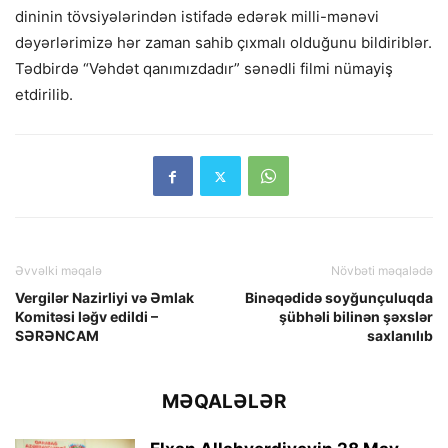
dininin tövsiyələrindən istifadə edərək milli-mənəvi
dəyərlərimizə hər zaman sahib çıxmalı olduğunu bildiriblər.
Tədbirdə “Vəhdət qanımızdadır” sənədli filmi nümayiş
etdirilib.
Əvvəlki məqalə
Növbəti məqalədə
Vergilər Nazirliyi və Əmlak
Binəqədidə soyğunçuluqda
Komitəsi ləğv edildi –
şübhəli bilinən şəxslər
SƏRƏNCAM
saxlanılıb
MƏQALƏLƏR