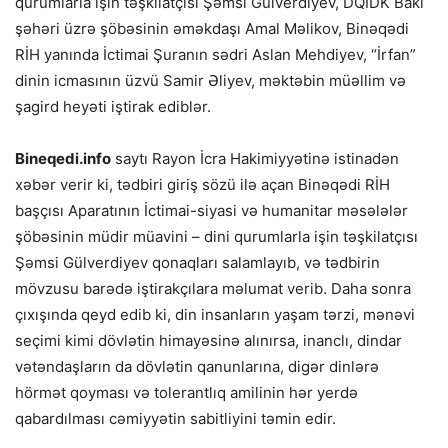
qurumlarla işin təşkilatçısı Şəmsi Gülverdiyev, DQİDK Bakı
şəhəri üzrə şöbəsinin əməkdaşı Amal Məlikov, Binəqədi
RİH yanında İctimai Şuranın sədri Aslan Mehdiyev, “İrfan”
dinin icmasının üzvü Samir Əliyev, məktəbin müəllim və
şagird heyəti iştirak ediblər.
Bineqedi.info
saytı Rayon İcra Hakimiyyətinə istinadən
xəbər verir ki, tədbiri giriş sözü ilə açan Binəqədi RİH
başçısı Aparatının İctimai-siyasi və humanitar məsələlər
şöbəsinin müdir müavini – dini qurumlarla işin təşkilatçısı
Şəmsi Gülverdiyev qonaqları salamlayıb, və tədbirin
mövzusu barədə iştirakçılara məlumat verib. Daha sonra
çıxışında qeyd edib ki, din insanların yaşam tərzi, mənəvi
seçimi kimi dövlətin himayəsinə alınırsa, inanclı, dindar
vətəndaşların da dövlətin qanunlarına, digər dinlərə
hörmət qoyması və tolerantlıq amilinin hər yerdə
qabardılması cəmiyyətin sabitliyini təmin edir.