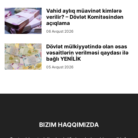
Vahid aylıq müavinət kimlərə
verilir? – Dövlət Komitəsindən
açıqlama
06 Avqust 2026
Dövlət mülkiyyətində olan əsas
vəsaitlərin verilməsi qaydası ilə
bağlı YENİLİK
05 Avqust 2026
BIZIM HAQQIMIZDA