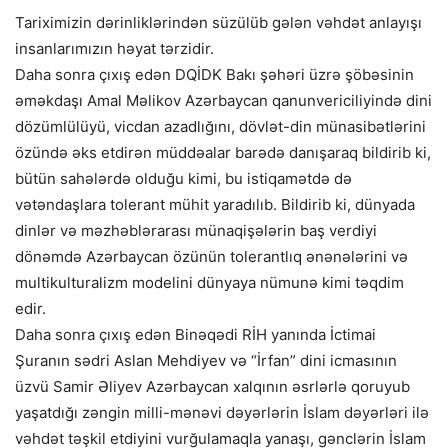
Tariximizin dərinliklərindən süzülüb gələn vəhdət anlayışı
insanlarımızın həyat tərzidir.
Daha sonra çıxış edən DQİDK Bakı şəhəri üzrə şöbəsinin
əməkdaşı Amal Məlikov Azərbaycan qanunvericiliyində dini
dözümlülüyü, vicdan azadlığını, dövlət-din münasibətlərini
özündə əks etdirən müddəalar barədə danışaraq bildirib ki,
bütün sahələrdə olduğu kimi, bu istiqamətdə də
vətəndaşlara tolerant mühit yaradılıb. Bildirib ki, dünyada
dinlər və məzhəblərarası münaqişələrin baş verdiyi
dönəmdə Azərbaycan özünün tolerantlıq ənənələrini və
multikulturalizm modelini dünyaya nümunə kimi təqdim
edir.
Daha sonra çıxış edən Binəqədi RİH yanında İctimai
Şuranın sədri Aslan Mehdiyev və “İrfan” dini icmasının
üzvü Samir Əliyev Azərbaycan xalqının əsrlərlə qoruyub
yaşatdığı zəngin milli-mənəvi dəyərlərin İslam dəyərləri ilə
vəhdət təşkil etdiyini vurğulamaqla yanaşı, gənclərin İslam