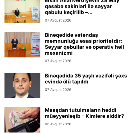
Elxan Allahverdiyevin 28 May
qəsəbə sakinləri ilə səyyar
qəbulu keçirilib –...
07 Avqust 2026
Binəqədidə vətəndaş
məmnunluğu əsas prioritetdir:
Səyyar qəbullar və operativ həll
mexanizmi
07 Avqust 2026
Binəqədidə 35 yaşlı vəzifəli şəxs
evində ölü tapıldı
07 Avqust 2026
Maaşdan tutulmaların həddi
müəyyənləşib – Kimlərə aiddir?
06 Avqust 2026