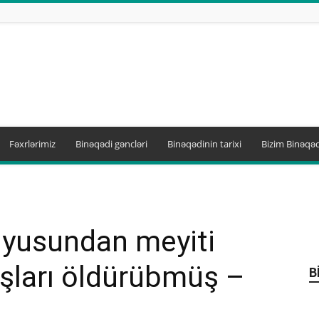
Fəxrlərimiz
Binəqədi gəncləri
Binəqədinin tarixi
Bizim Binəqəd
uyusundan meyiti
ışları öldürübmüş –
B