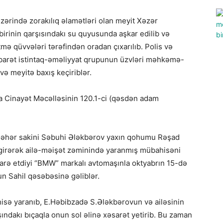
zərində zorakılıq əlamətləri olan meyit Xəzər
rinin qarşısındakı su quyusunda aşkar edilib və
tmə qüvvələri tərəfindən oradan çıxarılıb. Polis və
ibarət istintaq-əməliyyat qrupunun üzvləri məhkəmə-
 və meyitə baxış keçiriblər.
a Cinayət Məcəlləsinin 120.1-ci (qəsdən adam
kı şəhər sakini Səbuhi Ələkbərov yaxın qohumu Rəşad
 girərək ailə-məişət zəminində yaranmış mübahisəni
arə etdiyi “BMW” markalı avtomaşınla oktyabrın 15-də
n Sahil qəsəbəsinə gəliblər.
isə yaranıb, E.Həbibzadə S.Ələkbərovun və ailəsinin
ındakı bıçaqla onun sol əlinə xəsarət yetirib. Bu zaman