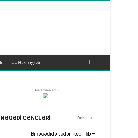
i
İcra Hakimiyyəti
- Advertisement -
INƏQƏDI GƏNCLƏRI
Daha
Binəqədidə tədbir keçirilib –