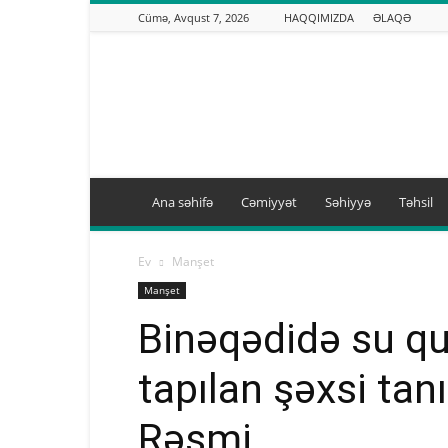
Cümə, Avqust 7, 2026
HAQQIMIZDA
ƏLAQƏ
Binəqədi.info
Ana səhifə
Cəmiyyət
Səhiyyə
Təhsil
Ev
Manşet
Manşet
Binəqədidə su q
tapılan şəxsi tan
Rəsmi