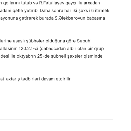
ollarını tutub və R.Fətullayev qayçı ilə arxadan
əni qətlə yetirib. Daha sonra hər iki şəxs izi itirmək
rayonuna gətirərək burada S.Ələkbərovun babasına
klərinə əsaslı şübhələr olduğuna görə Səbuhi
ləsinin 120.2.1-ci (qabaqcadan əlbir olan bir qrup
əsi ilə oktyabrın 25-də şübhəli şəxslər qismində
at-axtarış tədbirləri davam etdirilir.