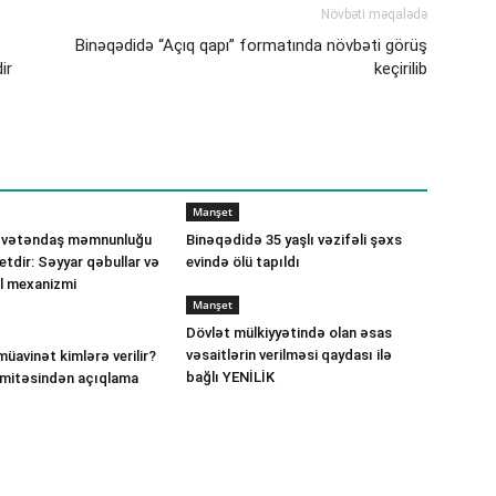
Növbəti məqalədə
Binəqədidə “Açıq qapı” formatında növbəti görüş
ir
keçirilib
Manşet
 vətəndaş məmnunluğu
Binəqədidə 35 yaşlı vəzifəli şəxs
etdir: Səyyar qəbullar və
evində ölü tapıldı
ll mexanizmi
Manşet
Dövlət mülkiyyətində olan əsas
vəsaitlərin verilməsi qaydası ilə
müavinət kimlərə verilir?
bağlı YENİLİK
omitəsindən açıqlama