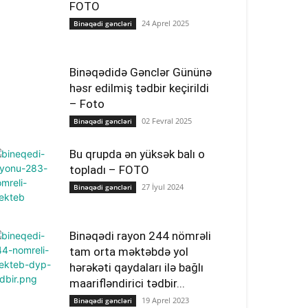
FOTO
24 Aprel 2025
Binəqədi gəncləri
Binəqədidə Gənclər Gününə
həsr edilmiş tədbir keçirildi
– Foto
02 Fevral 2025
Binəqədi gəncləri
Bu qrupda ən yüksək balı o
topladı – FOTO
27 İyul 2024
Binəqədi gəncləri
Binəqədi rayon 244 nömrəli
tam orta məktəbdə yol
hərəkəti qaydaları ilə bağlı
maarifləndirici tədbir...
19 Aprel 2023
Binəqədi gəncləri