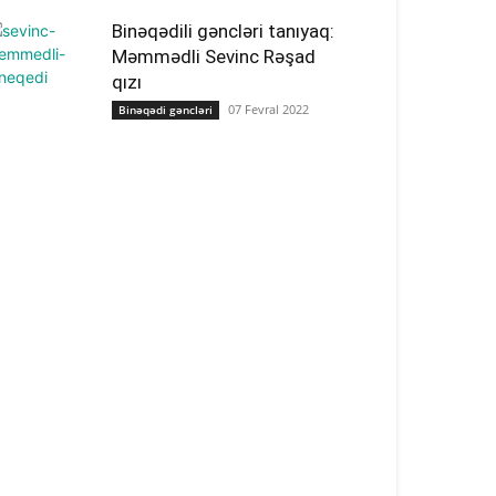
Binəqədili gəncləri tanıyaq:
Məmmədli Sevinc Rəşad
qızı
07 Fevral 2022
Binəqədi gəncləri