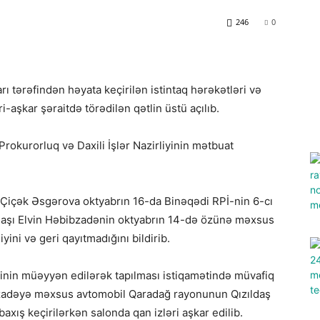
246
0
ı tərəfindən həyata keçirilən istintaq hərəkətləri və
i-aşkar şəraitdə törədilən qətlin üstü açılıb.
Prokurorluq və Daxili İşlər Nazirliyinin mətbuat
ini Çiçək Əsgərova oktyabrın 16-da Binəqədi RPİ-nin 6-cı
daşı Elvin Həbibzadənin oktyabrın 14-də özünə məxsus
ini və geri qayıtmadığını bildirib.
inin müəyyən edilərək tapılması istiqamətində müvafiq
ibzadəyə məxsus avtomobil Qaradağ rayonunun Qızıldaş
axış keçirilərkən salonda qan izləri aşkar edilib.