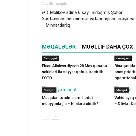
Əvvəlki məqalə
Ə.D. Məlikov adına 6 saylı Birləşmiş Şəhər
Xəstəxanasında xidmət vətəndaşların ürəyincəd
– Minnətdarlıq
MƏQALƏLƏR
MÜƏLLIF DAHA ÇOX
Cəmiyyət
Cəmiyyət
Elxan Allahverdiyevin 28 May qəsəbə
Binəqədidə
sakinləri ilə səyyar qəbulu keçirilib –
əsas priorit
FOTO
operativ hə
Manşet
Manşet
Maaşdan tutulmaların həddi
Vahid aylıq 
müəyyənləşib – Kimlərə aiddir?
– Dövlət K