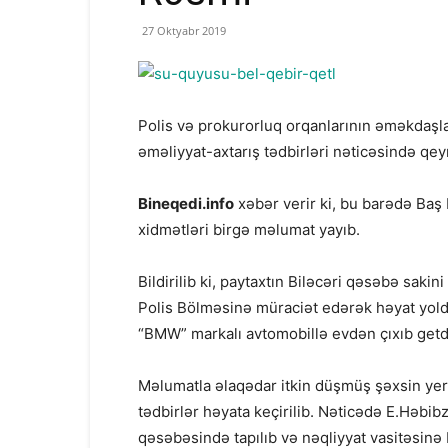
27 Oktyabr 2019
Polis və prokurorluq orqanlarının əməkdaşlar
əməliyyat-axtarış tədbirləri nəticəsində qeyr
Bineqedi.info
xəbər verir ki, bu barədə Baş 
xidmətləri birgə məlumat yayıb.
Bildirilib ki, paytaxtın Biləcəri qəsəbə sak
Polis Bölməsinə müraciət edərək həyat yol
“BMW” markalı avtomobillə evdən çıxıb getdiy
Məlumatla əlaqədar itkin düşmüş şəxsin yer
tədbirlər həyata keçirilib. Nəticədə E.Həb
qəsəbəsində tapılıb və nəqliyyat vasitəsinə b