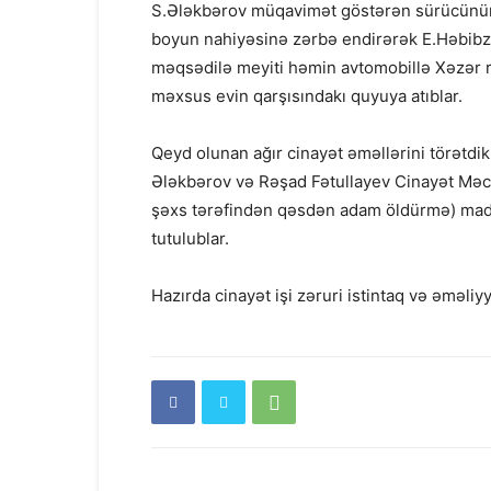
S.Ələkbərov müqavimət göstərən sürücünün q
boyun nahiyəsinə zərbə endirərək E.Həbibzad
məqsədilə meyiti həmin avtomobillə Xəzər 
məxsus evin qarşısındakı quyuya atıblar.
Qeyd olunan ağır cinayət əməllərini törətdi
Ələkbərov və Rəşad Fətullayev Cinayət Məcəl
şəxs tərəfindən qəsdən adam öldürmə) madd
tutulublar.
Hazırda cinayət işi zəruri istintaq və əməliyy