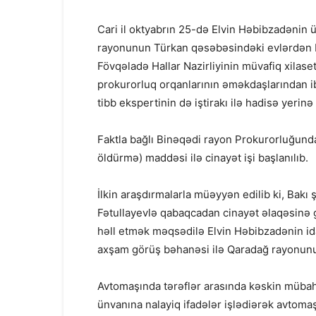
Cari il oktyabrın 25-də Elvin Həbibzadənin ü
rayonunun Türkan qəsəbəsindəki evlərdən bi
Fövqəladə Hallar Nazirliyinin müvafiq xilase
prokurorluq orqanlarının əməkdaşlarından 
tibb ekspertinin də iştirakı ilə hadisə yerinə
Faktla bağlı Binəqədi rayon Prokurorluğund
öldürmə) maddəsi ilə cinayət işi başlanılıb.
İlkin araşdırmalarla müəyyən edilib ki, Ba
Fətullayevlə qabaqcadan cinayət əlaqəsinə
həll etmək məqsədilə Elvin Həbibzadənin id
axşam görüş bəhanəsi ilə Qaradağ rayonunu
Avtomaşında tərəflər arasında kəskin mübah
ünvanına nalayiq ifadələr işlədiərək avtomaş