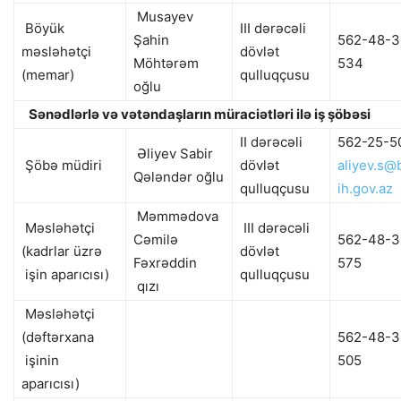
Musayev
Böyük
III dərəcəli
Şahin
562-48-3
məsləhətçi
dövlət
Möhtərəm
534
(memar)
qulluqçusu
oğlu
Sənədlərlə və vətəndaşların müraciətləri ilə iş şöbəsi
II dərəcəli
562-25-5
Əliyev Sabir
Şöbə müdiri
dövlət
aliyev.s@
Qələndər oğlu
qulluqçusu
ih.gov.az
Məmmədova
Məsləhətçi
III dərəcəli
Cəmilə
562-48-3
(kadrlar üzrə
dövlət
Fəxrəddin
575
işin aparıcısı)
qulluqçusu
qızı
Məsləhətçi
(dəftərxana
562-48-3
işinin
505
aparıcısı)