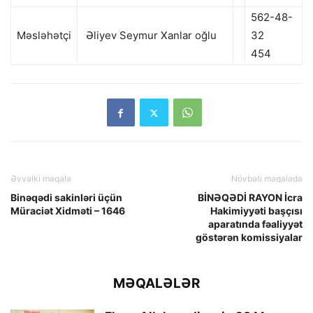
562-48-
Məsləhətçi
Əliyev Seymur Xanlar oğlu
32
454
Əvvəlki məqalə
Növbəti məqalədə
Binəqədi sakinləri üçün
BİNƏQƏDİ RAYON İcra
Müraciət Xidməti – 1646
Hakimiyyəti başçısı
aparatında fəaliyyət
göstərən komissiyalar
MƏQALƏLƏR