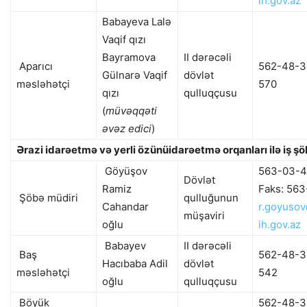
ih.gov.az
Babayeva Lalə
Vaqif qızı
Bayramova
II dərəcəli
Aparıcı
562-48-3
Gülnarə Vaqif
dövlət
məsləhətçi
570
qızı
qulluqçusu
(
müvəqqəti
əvəz edici
)
Ərazi idarəetmə və yerli özünüidarəetmə orqanları ilə iş şö
Göyüşov
563-03-
Dövlət
Ramiz
Faks: 56
Şöbə müdiri
qulluğunun
Cahandar
r.goyuso
müşaviri
oğlu
ih.gov.az
Babayev
II dərəcəli
Baş
562-48-3
Hacıbaba Adil
dövlət
məsləhətçi
542
oğlu
qulluqçusu
Böyük
562-48-3