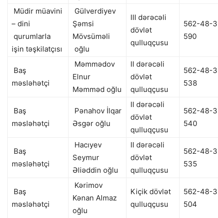
Müdir müavini
Gülverdiyev
III dərəcəli
– dini
Şəmsi
562-48-3
dövlət
qurumlarla
Mövsüməli
590
qulluqçusu
işin təşkilatçısı
oğlu
Məmmədov
II dərəcəli
Baş
562-48-3
Elnur
dövlət
məsləhətçi
538
Məmməd oğlu
qulluqçusu
II dərəcəli
Baş
Pənahov İlqar
562-48-3
dövlət
məsləhətçi
Əsgər oğlu
540
qulluqçusu
Hacıyev
II dərəcəli
Baş
562-48-3
Seymur
dövlət
məsləhətçi
535
Əliəddin oğlu
qulluqçusu
Kərimov
Baş
Kiçik dövlət
562-48-3
Kənan Almaz
məsləhətçi
qulluqçusu
504
oğlu