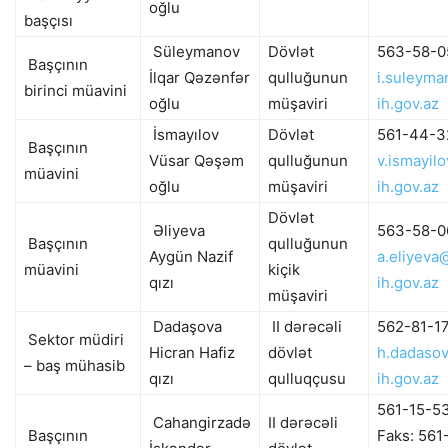
oğlu
başçısı
Süleymanov
Dövlət
563-58-0
Başçının
İlqar Qəzənfər
qulluğunun
i.suleym
birinci müavini
oğlu
müşaviri
ih.gov.az
İsmayılov
Dövlət
561-44-3
Başçının
Vüsar Qəşəm
qulluğunun
v.ismayil
müavini
oğlu
müşaviri
ih.gov.az
Dövlət
Əliyeva
563-58-0
Başçının
qulluğunun
Aygün Nazif
a.eliyeva
müavini
kiçik
qızı
ih.gov.az
müşaviri
Dadaşova
II dərəcəli
562-81-1
Sektor müdiri
Hicran Hafiz
dövlət
h.dadaso
– baş mühasib
qızı
qulluqçusu
ih.gov.az
561-15-5
Cahangirzadə
II dərəcəli
Başçının
Faks: 561