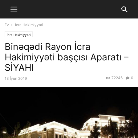
Ev
İcra Hakimiyyəti
İcra Hakimiyyəti
Binəqədi Rayon İcra
Hakimiyyəti başçısı Aparatı –
SİYAHI
72246
0
13 İyun 2019