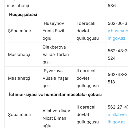
məsləhətçi
536
Hüquq şöbəsi
Hüseynov
I dərəcəli
562-00-3
Şöbə müdiri
Yunis Fazil
dövlət
y.huseyn
oğlu
qulluqçusu
ih.gov.az
Ələkbərova
562-48-3
Məsləhətçi
Validə Tərlan
524
qızı
Eyvazova
II dərəcəli
562-48-3
Məsləhətçi
Vüsalə Yaşar
dövlət
518
qızı
qulluqçusu
İctimai-siyasi və humanitar məsələlər şöbəsi
II dərəcəli
562-27-4
Allahverdiyev
Şöbə müdiri
dövlət
n.allahve
Nicat Elman
qulluqçusu
ih.gov.az
oğlu