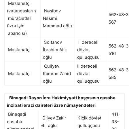
Məsləhətçi
(vətəndaşların
Nəsibov
562-48-3
müraciətləri
Nəsimi
567
üzrə işin
Məmməd oğlu
aparıcısı)
Soltanov
II dərəcəli
562-48-3
Məsləhətçi
İbrahim Alik
dövlət
516
oğlu
qulluqçusu
Quliyev
II dərəcəli
562-48-3
Məsləhətçi
Kamran Zahid
dövlət
585
oğlu
qulluqçusu
Binəqədi Rayon İcra Hakimiyyəti başçısının qəsəbə
inzibati ərazi dairələri üzrə nümayəndələri
Binəqədi
411-
Əliyev Zakir
Kiçik dövlət
qəsəbə
38-
Əli oğlu
qulluqçusu