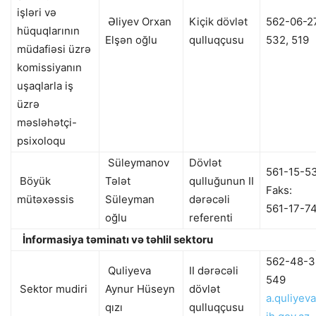
işləri və
Əliyev Orxan
Kiçik dövlət
562-06-2
hüquqlarının
Elşən oğlu
qulluqçusu
532, 519
müdafiəsi üzrə
komissiyanın
uşaqlarla iş
üzrə
məsləhətçi-
psixoloqu
Süleymanov
Dövlət
561-15-5
Böyük
Tələt
qulluğunun II
Faks:
mütəxəssis
Süleyman
dərəcəli
561-17-7
oğlu
referenti
İnformasiya təminatı və təhlil sektoru
562-48-3
Quliyeva
II dərəcəli
549
Sektor mudiri
Aynur Hüseyn
dövlət
a.quliyev
qızı
qulluqçusu