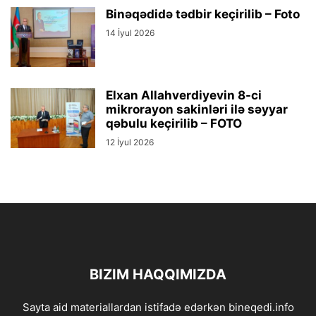
Binəqədidə tədbir keçirilib – Foto
14 İyul 2026
Elxan Allahverdiyevin 8-ci
mikrorayon sakinləri ilə səyyar
qəbulu keçirilib – FOTO
12 İyul 2026
BIZIM HAQQIMIZDA
Sayta aid materiallardan istifadə edərkən bineqedi.info