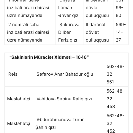
inzibati ərazi dairəsi
Ləman
dövlət
96-
üzrə nümayəndə
Ənvər qızı
qulluqçusu
80
2 nömrəli sahə
Şükürova
II dərəcəli
569-
inzibati ərazi dairəsi
Dilbər
dövlət
14-
üzrə nümayəndə
Fariz qızı
qulluqçusu
27
“
Sakinlərin Müraciət Xidməti – 1646″
562-48-
Rəis
Səfərov Anar Bahadur oğlu
32
551
562-48-
Məsləhətçi
Vahidova Səbinə Rafiq qızı
32
453
562-48-
Əbdürəhmanova Turan
Məsləhətçi
32
Şahin qızı
452