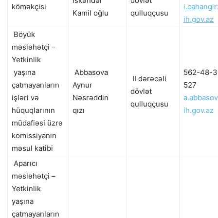
İskəndər
dövlət
köməkçisi
i.cahangi
Kamil oğlu
qulluqçusu
ih.gov.az
Böyük
məsləhətçi –
Yetkinlik
yaşına
Abbasova
562-48-3
II dərəcəli
çatmayanların
Aynur
527
dövlət
işləri və
Nəsrəddin
a.abbaso
qulluqçusu
hüquqlarının
qızı
ih.gov.az
müdafiəsi üzrə
komissiyanın
məsul katibi
Aparıcı
məsləhətçi –
Yetkinlik
yaşına
çatmayanların