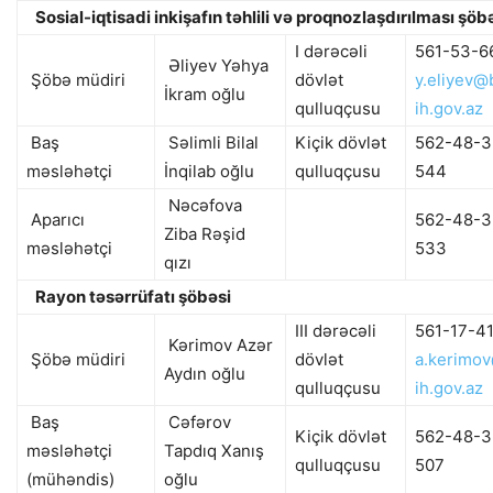
Sosial-iqtisadi inkişafın təhlili və proqnozlaşdırılması şöb
I dərəcəli
561-53-6
Əliyev Yəhya
Şöbə müdiri
dövlət
y.eliyev@
İkram oğlu
qulluqçusu
ih.gov.az
Baş
Səlimli Bilal
Kiçik dövlət
562-48-3
məsləhətçi
İnqilab oğlu
qulluqçusu
544
Nəcəfova
Aparıcı
562-48-3
Ziba Rəşid
məsləhətçi
533
qızı
Rayon təsərrüfatı şöbəsi
III dərəcəli
561-17-4
Kərimov Azər
Şöbə müdiri
dövlət
a.kerimo
Aydın oğlu
qulluqçusu
ih.gov.az
Baş
Cəfərov
Kiçik dövlət
562-48-3
məsləhətçi
Tapdıq Xanış
qulluqçusu
507
(mühəndis)
oğlu