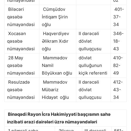
nümayəndəsi
02
Biləcəri
Cümşüdov
401-
qəsəbə
İntiqam Şirin
37-
nümayəndəsi
oğlu
34
Xocasən
Haqverdiyev
II dərəcəli
346-
qəsəbə
Əlikram Xıdır
dövlət
18-
nümayəndəsi
oğlu
qulluqçusu
43
28 May
Məmmədov
dövlət
410-
qəsəbə
Namil
qulluğunun
82-
nümayəndəsi
Böyükxan oğlu
kiçik referenti
49
Rəsulzadə
Məmmədov
II dərəcəli
412-
qəsəbə
Mübariz
dövlət
43-
nümayəndəsi
Hidayət oğlu
qulluqçusu
34
Binəqədi Rayon İcra Hakimiyyəti başçısının
sahə
inzibati ərazi dairələri üzrə nümayəndələri
1 nömrəli sahə
Əliyeva
III dərəcəli
561-