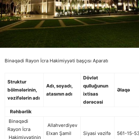
Binəqədi Rayon İcra Hakimiyyəti başçısı Aparatı
Dövlət
Struktur
Adı, soyadı,
qulluğunun
bölmələrinin,
Əlaqə
atasının adı
ixtisas
vəzifələrin adı
dərəcəsi
Rəhbərlik
Binəqədi
Allahverdiyev
Rayon İcra
Elxan Şamil
Siyasi vəzifə
561-15-5
Hakimiyyətinin