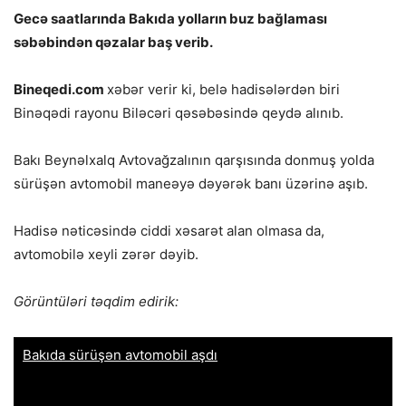
Gecə saatlarında Bakıda yolların buz bağlaması
səbəbindən qəzalar baş verib.
Bineqedi.com
xəbər verir ki, belə hadisələrdən biri
Binəqədi rayonu Biləcəri qəsəbəsində qeydə alınıb.
Bakı Beynəlxalq Avtovağzalının qarşısında donmuş yolda
sürüşən avtomobil maneəyə dəyərək banı üzərinə aşıb.
Hadisə nəticəsində ciddi xəsarət alan olmasa da,
avtomobilə xeyli zərər dəyib.
Görüntüləri təqdim edirik: