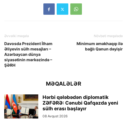
Əvvəlki məqalə
Növbəti məqalədə
Davosda Prezident İlham
Minimum əməkhaqqı ilə
Əliyevin sülh mesajları –
bağlı Qanun dəyişir
Azərbaycan dünya
siyasətinin mərkəzində –
ŞƏRH
MƏQALƏLƏR
Hərbi qələbədən diplomatik
ZƏFƏRƏ: Cənubi Qafqazda yeni
sülh erası başlayır
08 Avqust 2026