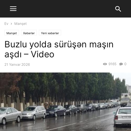
Ev
Manşet
Manşet
Xəbərlər
Yeni xəbərlər
Buzlu yolda sürüşən maşın
aşdı – Video
9165
0
21 Yanvar 2026