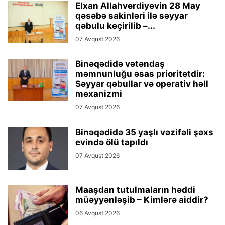
Elxan Allahverdiyevin 28 May
qəsəbə sakinləri ilə səyyar
qəbulu keçirilib –...
07 Avqust 2026
Binəqədidə vətəndaş
məmnunluğu əsas prioritetdir:
Səyyar qəbullar və operativ həll
mexanizmi
07 Avqust 2026
Binəqədidə 35 yaşlı vəzifəli şəxs
evində ölü tapıldı
07 Avqust 2026
Maaşdan tutulmaların həddi
müəyyənləşib – Kimlərə aiddir?
06 Avqust 2026