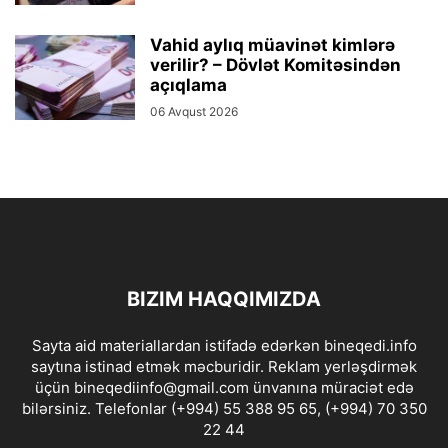
Vahid aylıq müavinət kimlərə
verilir? – Dövlət Komitəsindən
açıqlama
06 Avqust 2026
BIZIM HAQQIMIZDA
Sayta aid materiallardan istifadə edərkən bineqedi.info
saytına istinad etmək məcburidir. Reklam yerləşdirmək
üçün bineqediinfo@gmail.com ünvanına müraciət edə
bilərsiniz. Telefonlar (+994) 55 388 95 65, (+994) 70 350
22 44