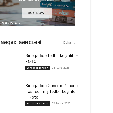
INƏQƏDI GƏNCLƏRI
Daha
Binəqədidə tədbir keçirilib –
FOTO
24 Aprel 2025
Binəqədi gəncləri
Binəqədidə Gənclər Gününə
həsr edilmiş tədbir keçirildi
– Foto
02 Fevral 2025
Binəqədi gəncləri