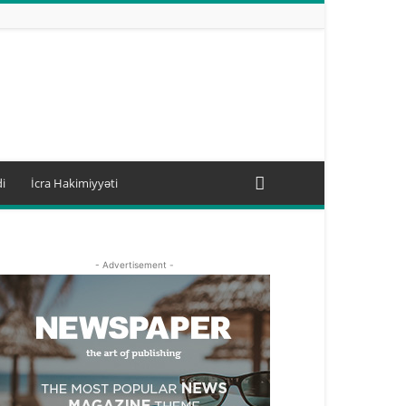
i
İcra Hakimiyyəti
- Advertisement -