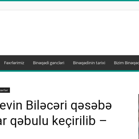
Fəxrlərimiz
Binəqədi gəncləri
Binəqədinin tarixi
Bizim Binəqəd
bərlər
evin Biləcəri qəsəbə
ar qəbulu keçirilib –