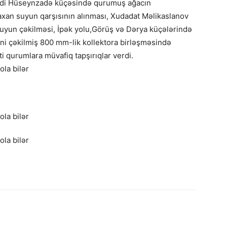
ehdi Hüseynzadə küçəsində qurumuş ağacın
axan suyun qarşısının alınması, Xudadat Məlikaslanov
uyun çəkilməsi, İpək yolu,Görüş və Dərya küçələrində
eni çəkilmiş 800 mm-lik kollektora birləşməsində
ti qurumlara müvafiq tapşırıqlar verdi.