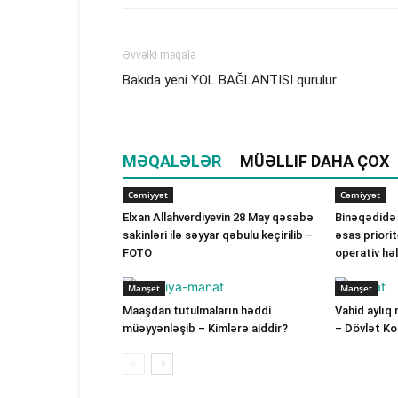
Əvvəlki məqalə
Bakıda yeni YOL BAĞLANTISI qurulur
MƏQALƏLƏR
MÜƏLLIF DAHA ÇOX
Cəmiyyət
Cəmiyyət
Elxan Allahverdiyevin 28 May qəsəbə
Binəqədidə
sakinləri ilə səyyar qəbulu keçirilib –
əsas priorit
FOTO
operativ hə
Manşet
Manşet
Maaşdan tutulmaların həddi
Vahid aylıq 
müəyyənləşib – Kimlərə aiddir?
– Dövlət K