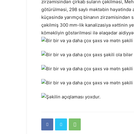
zirzəmisindən çirkab suların çəkilməsi, M
götürülməsi, 298 saylı məktəbin həyətində 
küçəsində yarımçıq binanın zirzəmisindən s
çəkilmiş 300 mm-lik kanalizasiya xəttinin y
köməkliyin göstərilməsi ilə əlaqədar aidiyyə