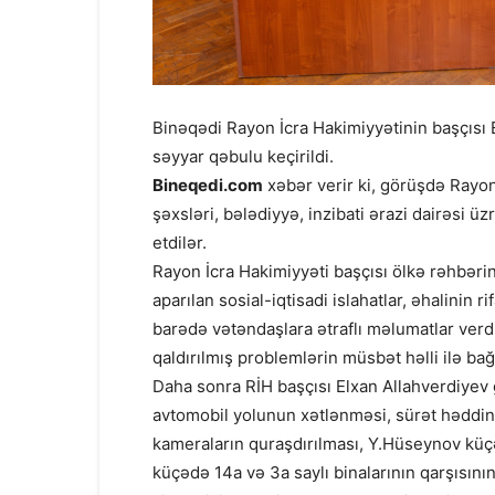
Binəqədi Rayon İcra Hakimiyyətinin başçısı E
səyyar qəbulu keçirildi.
Bineqedi.com
xəbər verir ki, görüşdə Rayon
şəxsləri, bələdiyyə, inzibati ərazi dairəsi ü
etdilər.
Rayon İcra Hakimiyyəti başçısı ölkə rəhbərin
aparılan sosial-iqtisadi islahatlar, əhalinin 
barədə vətəndaşlara ətraflı məlumatlar ver
qaldırılmış problemlərin müsbət həlli ilə bağl
Daha sonra RİH başçısı Elxan Allahverdiyev 
avtomobil yolunun xətlənməsi, sürət həddini
kameraların quraşdırılması, Y.Hüseynov küçə
küçədə 14a və 3a saylı binalarının qarşısının