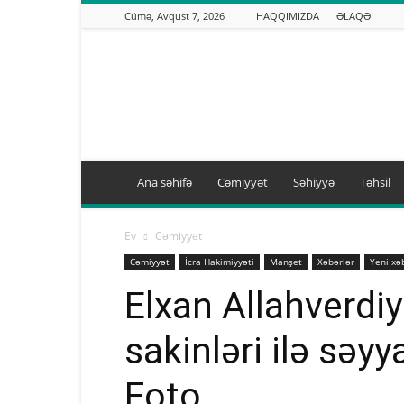
Cümə, Avqust 7, 2026
HAQQIMIZDA
ƏLAQƏ
Binəqədi.info
Ana səhifə
Cəmiyyət
Səhiyyə
Təhsil
Ev
Cəmiyyət
Cəmiyyət
İcra Hakimiyyəti
Manşet
Xəbərlər
Yeni xə
Elxan Allahverdiy
sakinləri ilə səyy
Foto