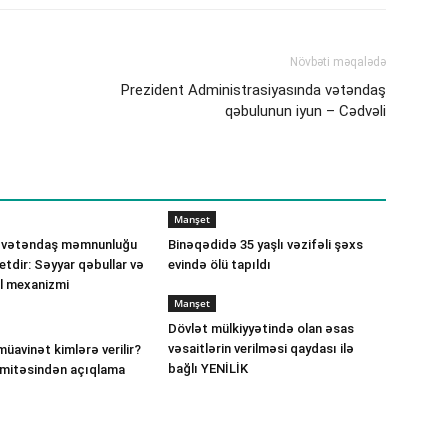
Növbəti məqalədə
Prezident Administrasiyasında vətəndaş
qəbulunun iyun – Cədvəli
Manşet
 vətəndaş məmnunluğu
Binəqədidə 35 yaşlı vəzifəli şəxs
etdir: Səyyar qəbullar və
evində ölü tapıldı
ll mexanizmi
Manşet
Dövlət mülkiyyətində olan əsas
vəsaitlərin verilməsi qaydası ilə
müavinət kimlərə verilir?
bağlı YENİLİK
omitəsindən açıqlama