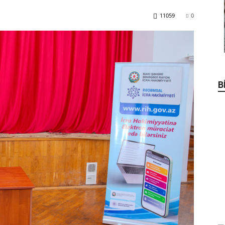
11059
0
B