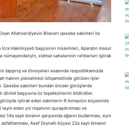
lxan Allahverdiyevin Biləcəri qəsəbə sakinləri ilə
 İcra Hakimiyyəti başçısının müavinləri, Aparatın məsul
zrə nümayəndəliyin, xidmət sahələrinin rəhbərləri iştirak
in tapşırıq və tövsiyələri əsasında respublikamızda
rifah halının yüksəlməsi istiqamətində görülən işlər
di. Qəsəbə sakinləri bundan öncəki görüşlərdə
ı dövlət başçısına öz təşəkkürlərini bildirdilər.
görüşdə iştirak edən sakinlərin R.İsmayılov küçəsində
 təyin edən yol nişanının quraşdırılması və
si 14a saylı binanın qarşısında ağacın budanması, eyni
 asfaltlanması, Asəf Zeynallı küçəsi 22a saylı binanın