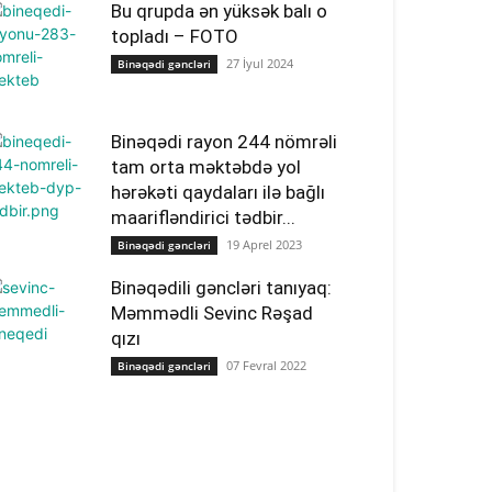
Bu qrupda ən yüksək balı o
topladı – FOTO
27 İyul 2024
Binəqədi gəncləri
Binəqədi rayon 244 nömrəli
tam orta məktəbdə yol
hərəkəti qaydaları ilə bağlı
maarifləndirici tədbir...
19 Aprel 2023
Binəqədi gəncləri
Binəqədili gəncləri tanıyaq:
Məmmədli Sevinc Rəşad
qızı
07 Fevral 2022
Binəqədi gəncləri