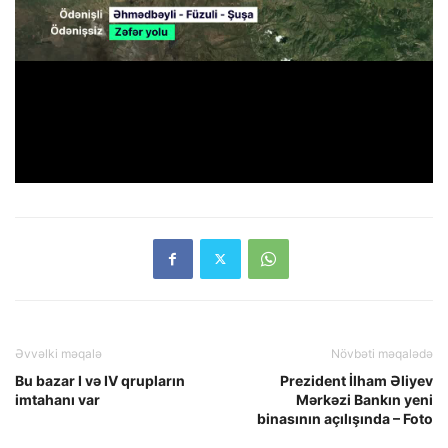
Əvvəlki məqalə
Növbəti məqalədə
Bu bazar I və IV qrupların
Prezident İlham Əliyev
imtahanı var
Mərkəzi Bankın yeni
binasının açılışında – Foto