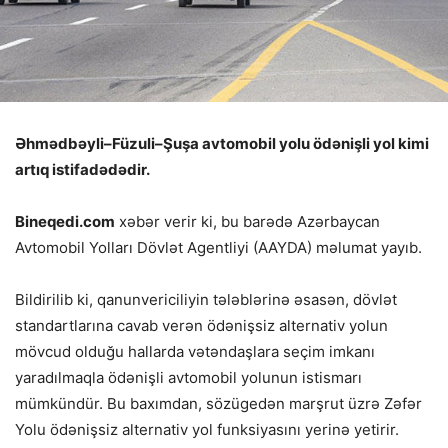
Əhmədbəyli–Füzuli–Şuşa avtomobil yolu ödənişli yol kimi
artıq istifadədədir.
Bineqedi.com
xəbər verir ki, bu barədə Azərbaycan
Avtomobil Yolları Dövlət Agentliyi (AAYDA) məlumat yayıb.
Bildirilib ki, qanunvericiliyin tələblərinə əsasən, dövlət
standartlarına cavab verən ödənişsiz alternativ yolun
mövcud olduğu hallarda vətəndaşlara seçim imkanı
yaradılmaqla ödənişli avtomobil yolunun istismarı
mümkündür. Bu baxımdan, sözügedən marşrut üzrə Zəfər
Yolu ödənişsiz alternativ yol funksiyasını yerinə yetirir.