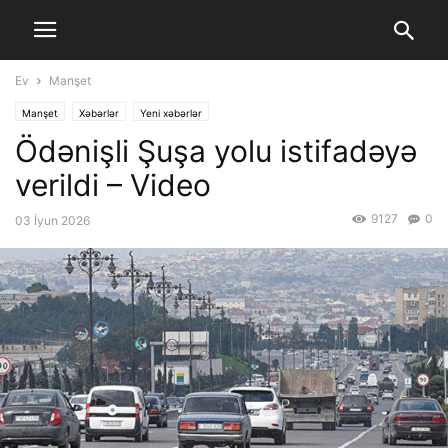
Ev
Manşet
Manşet
Xəbərlər
Yeni xəbərlər
Ödənişli Şuşa yolu istifadəyə
verildi – Video
9127
0
03 İyun 2026