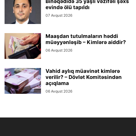
Binəqədidə 35 yaşlı vəzifəli şəxs
evində ölü tapıldı
07 Avqust 2026
Maaşdan tutulmaların həddi
müəyyənləşib – Kimlərə aiddir?
06 Avqust 2026
Vahid aylıq müavinət kimlərə
verilir? – Dövlət Komitəsindən
açıqlama
06 Avqust 2026