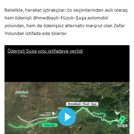
Beləliklə, hərəkət iştirakçıları öz seçimlərindən asılı olaraq
həm ödənişli Əhmədbəyli–Füzuli–Şuşa avtomobil
yolundan, həm də ödənişsiz alternativ marşrut olan Zəfər
Yolundan istifadə edə bilərlər.