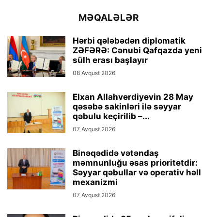
MƏQALƏLƏR
Hərbi qələbədən diplomatik
ZƏFƏRƏ: Cənubi Qafqazda yeni
sülh erası başlayır
08 Avqust 2026
Elxan Allahverdiyevin 28 May
qəsəbə sakinləri ilə səyyar
qəbulu keçirilib –...
07 Avqust 2026
Binəqədidə vətəndaş
məmnunluğu əsas prioritetdir:
Səyyar qəbullar və operativ həll
mexanizmi
07 Avqust 2026