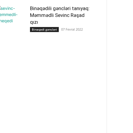
Binəqədili gəncləri tanıyaq:
Məmmədli Sevinc Rəşad
qızı
07 Fevral 2022
Binəqədi gəncləri