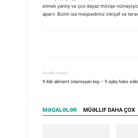
etmək yanlış və çox dayaz mövqe nümayişidi
aparır. Bizim isə məqsədimiz inkişaf və tərəq
Əvvəlki məqalə
9 ildir aliment ödəməyən kişi – 9 aylıq həbs edild
MƏQALƏLƏR
MÜƏLLIF DAHA ÇOX