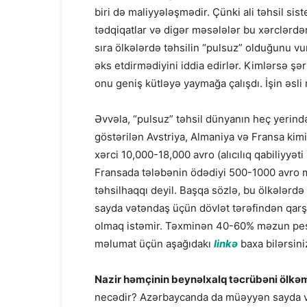
biri də maliyyələşmədir. Çünki ali təhsil si
tədqiqatlar və digər məsələlər bu xərclərdən 
sıra ölkələrdə təhsilin “pulsuz” olduğunu vu
əks etdirmədiyini iddia edirlər. Kimlərsə şə
onu geniş kütləyə yaymağa çalışdı. İşin əsli
Əvvəla, “pulsuz” təhsil dünyanın heç yerində
göstərilən Avstriya, Almaniya və Fransa kimi ö
xərci 10,000-18,000 avro (alıcılıq qabiliyyəti
Fransada tələbənin ödədiyi 500-1000 avro m
təhsilhaqqı deyil. Başqa sözlə, bu ölkələrdə
sayda vətəndaş üçün dövlət tərəfindən qarşıl
olmaq istəmir. Təxminən 40-60% məzun peşə tə
məlumat üçün aşağıdakı
linkə
baxa bilərsini
Nazir həmçinin beynəlxalq təcrübəni ölkə
necədir? Azərbaycanda da müəyyən sayda vət