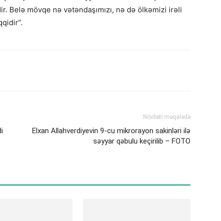
r. Belə mövqe nə vətəndaşımızı, nə də ölkəmizi irəli
qidir”.
Növbəti məqalədə
i
Elxan Allahverdiyevin 9-cu mikrorayon sakinləri ilə
səyyar qəbulu keçirilib – FOTO