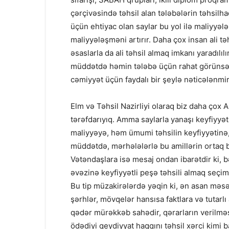
çərçivəsində təhsil alan tələbələrin təhsilhaq
üçün ehtiyac olan saylar bu yol ilə maliyyəl
maliyyələşməni artırır. Daha çox insan ali 
əsaslarla da ali təhsil almaq imkanı yaradılıl
müddətdə həmin tələbə üçün rahat görünsə
cəmiyyət üçün faydalı bir şeylə nəticələnmir
Elm və Təhsil Nazirliyi olaraq biz daha çox 
tərəfdarıyıq. Amma saylarla yanaşı keyfiyy
maliyyəyə, həm ümumi təhsilin keyfiyyətinə, 
müddətdə, mərhələlərlə bu amillərin ortaq b
Vətəndaşlara isə mesaj ondan ibarətdir ki, bə
əvəzinə keyfiyyətli peşə təhsili almaq seçi
Bu tip müzakirələrdə yəqin ki, ən asan məs
şərhlər, mövqelər hansısa faktlara və tutarlı
qədər mürəkkəb sahədir, qərarların verilmə
ödədiyi qeydiyyat haqqını təhsil xərci kim