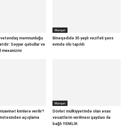
Manşet
 vətəndaş məmnunluğu
Binəqədidə 35 yaşlı vəzifəli şəxs
etdir: Səyyar qəbullar və
evində ölü tapıldı
ll mexanizmi
Manşet
müavinət kimlərə verilir?
Dövlət mülkiyyətində olan əsas
omitəsindən açıqlama
vəsaitlərin verilməsi qaydası ilə
bağlı YENİLİK