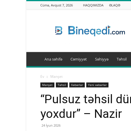
Cümə, Avqust 7, 2026
HAQQIMIZDA
ƏLAQƏ
Binəqədi.info
Ana səhifə
Cəmiyyət
Səhiyyə
Təhsil
Ev
Manşet
Manşet
Təhsil
Xəbərlər
Yeni xəbərlər
“Pulsuz təhsil d
yoxdur” – Nazir
24 İyun 2026