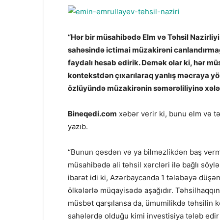
“Hər bir müsahibədə Elm və Təhsil Nazirli
sahəsində ictimai müzakirəni canlandırmağ
faydalı hesab edirik. Demək olar ki, hər müs
kontekstdən çıxarılaraq yanlış məcraya yön
özlüyündə müzakirənin səmərəliliyinə xələl 
Bineqedi.com
xəbər verir ki, bunu elm və t
yazıb.
“Bunun qəsdən və ya bilməzlikdən baş verm
müsahibədə ali təhsil xərcləri ilə bağlı söylə
ibarət idi ki, Azərbaycanda 1 tələbəyə düşən 
ölkələrlə müqayisədə aşağıdır. Təhsilhaqqı
müsbət qarşılansa da, ümumilikdə təhsilin ke
sahələrdə olduğu kimi investisiya tələb edir