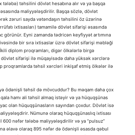
tələbə) təhsilini dövlət hesabına alır və ya başqa
 əsasında maliyyələşdirilir. Başqa sözlə, dövlət
dərək zəruri sayda vətəndaşın təhsilini öz üzərinə
rrüfatı ixtisasları) tamamilə dövlət sifarişi əsasında
iyac görünür. Eyni zamanda tədricən keyfiyyət artımına
əsində bir sıra ixtisaslar üzrə dövlət sifarişi məbləği
İkili diplom proqramları, digər ölkələrlə birgə
 dövlət sifarişi ilə müqayisədə daha yüksək xərclərə
 proqramlarda təhsil xərcləri inkişaf etmiş ölkələr ilə
niyə ödənişli təhsil də mövcuddur? Bu məqam daha çox
az qala hamı ali təhsil almaq istəyir və ya hüquqşünas
iyac olan hüquqşünasların sayından çoxdur. Dövlət isə
maliyyələşdirir. Nümunə olaraq hüquqşünaslıq ixtisası
il 600 nəfər tələbə maliyyələşdirilir və ya “pulsuz”
na əlavə olaraq 895 nəfər də ödənişli əsasda qəbul