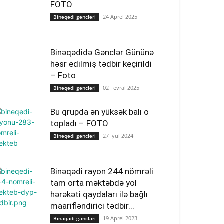
FOTO
24 Aprel 2025
Binəqədi gəncləri
Binəqədidə Gənclər Gününə
həsr edilmiş tədbir keçirildi
– Foto
02 Fevral 2025
Binəqədi gəncləri
Bu qrupda ən yüksək balı o
topladı – FOTO
27 İyul 2024
Binəqədi gəncləri
Binəqədi rayon 244 nömrəli
tam orta məktəbdə yol
hərəkəti qaydaları ilə bağlı
maarifləndirici tədbir...
19 Aprel 2023
Binəqədi gəncləri