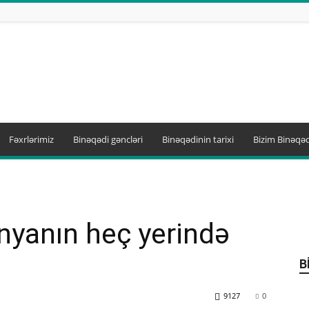
Fəxrlərimiz
Binəqədi gəncləri
Binəqədinin tarixi
Bizim Binəqəd
ünyanın heç yerində
B
9127
0