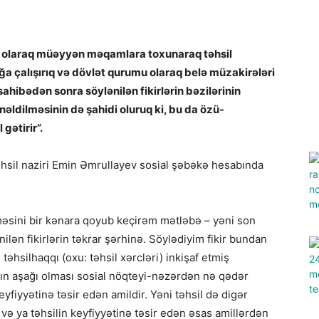
yi olaraq müəyyən məqamlara toxunaraq təhsil
a çalışırıq və dövlət qurumu olaraq belə müzakirələri
ahibədən sonra söylənilən fikirlərin bəzilərinin
əldilməsinin də şahidi oluruq ki, bu da özü-
gətirir”.
əhsil naziri Emin Əmrullayev sosial şəbəkə hesabında
əsini bir kənara qoyub keçirəm mətləbə – yəni son
nilən fikirlərin təkrar şərhinə. Söylədiyim fikir bundan
təhsilhaqqı (oxu: təhsil xərcləri) inkişaf etmiş
nın aşağı olması sosial nöqteyi-nəzərdən nə qədər
yfiyyətinə təsir edən amildir. Yəni təhsil də digər
 və ya təhsilin keyfiyyətinə təsir edən əsas amillərdən