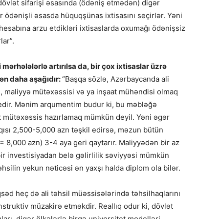
 dövlət sifarişi əsasında (ödəniş etmədən) digər
 ödənişli əsasda hüquqşünas ixtisasını seçirlər. Yəni
ri hesabına arzu etdikləri ixtisaslarda oxumağı ödənişsiz
lar”.
 mərhələlərlə artırılsa da, bir çox ixtisaslar üzrə
dən daha aşağıdır:
“Başqa sözlə, Azərbaycanda ali
, maliyyə mütəxəssisi və ya inşaat mühəndisi olmaq
l edir. Mənim arqumentim budur ki, bu məbləğə
ək mütəxəssis hazırlamaq mümkün deyil. Yəni əgər
qısı 2,500-5,000 azn təşkil edirsə, məzun bütün
l = 8,000 azn) 3-4 aya geri qaytarır. Maliyyədən bir az
bir investisiyadan belə gəlirlilik səviyyəsi mümkün
hsilin yekun nəticəsi ən yaxşı halda diplom ola bilər.
d heç də ali təhsil müəssisələrində təhsilhaqlarını
onstruktiv müzakirə etməkdir. Reallıq odur ki, dövlət
ları, digər ölkələrlə birgə universitet modelləri