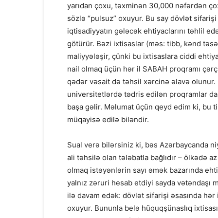
yarıdan çoxu, təxminən 30,000 nəfərdən çox 
sözlə “pulsuz” oxuyur. Bu say dövlət sifarişi
iqtisadiyyatın gələcək ehtiyaclarını təhlil e
götürür. Bəzi ixtisaslar (məs: tibb, kənd təsə
maliyyələşir, çünki bu ixtisaslara ciddi eht
nail olmaq üçün hər il SABAH proqramı çərçiv
qədər vəsait də təhsil xərcinə əlavə olunur. 
universitetlərdə tədris edilən proqramlar da
başa gəlir. Məlumat üçün qeyd edim ki, bu tip
müqayisə edilə biləndir.
Sual verə bilərsiniz ki, bəs Azərbaycanda 
ali təhsilə olan tələbatla bağlıdır – ölkədə 
olmaq istəyənlərin sayı əmək bazarında eht
yalnız zəruri hesab etdiyi sayda vətəndaşı 
ilə davam edək: dövlət sifarişi əsasında hər 
oxuyur. Bununla belə hüquqşünaslıq ixtisası