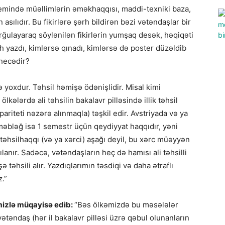
stemində müəllimlərin əməkhaqqısı, maddi-texniki baza,
asılıdır. Bu fikirlərə şərh bildirən bəzi vətəndaşlar bir
rğulayaraq söylənilən fikirlərin yumşaq desək, həqiqəti
rh yazdı, kimlərsə qınadı, kimlərsə də poster düzəldib
 necədir?
 yoxdur. Təhsil həmişə ödənişlidir. Misal kimi
lkələrdə ali təhsilin bakalavr pilləsində illik təhsil
 pariteti nəzərə alınmaqla) təşkil edir. Avstriyada və ya
əbləğ isə 1 semestr üçün qeydiyyat haqqıdır, yəni
 təhsilhaqqı (və ya xərci) aşağı deyil, bu xərc müəyyən
anır. Sadəcə, vətəndaşların heç də hamısı ali təhsilli
hsili alır. Yazdıqlarımın təsdiqi və daha ətraflı
z.”
mizlə müqayisə edib:
“Bəs ölkəmizdə bu məsələlər
əndaş (hər il bakalavr pilləsi üzrə qəbul olunanların