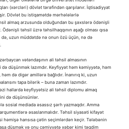
ları (xərcləri) dövlət tərəfindən qarşılanır. İqtisadiyyat
əşir. Dövlət bu istiqamətdə mərhələlərlə
təhsil almaq arzusunda olduğundan bu şəxslərə ödənişli
ır. Ödənişli təhsil üzrə təhsilhaqqının aşağı olması qısa
 də, uzun müddətdə nə onun özü üçün, nə də
.
Azərbaycan vətəndaşının ali təhsil almasının
əti də düşünmək lazımdır. Keyfiyyət həm kəmiyyətə, həm
həm də digər amillərə bağlıdır. İnanırıq ki, uzun
alansını tapa bilərik – buna zaman lazımdır.
zi hallarda keyfiyyətsiz ali təhsil diplomu almaq
mini də düşünsünlər.
ələ sosial mediada əsassız şərh yazmaqdır. Amma
 arqumentlərə əsaslanmalıdır. Təhsil siyasəti kifayət
si həmişə hansısa çətin seçimlərdən keçir. Tələbənin
i başa düşmək və onu cəmiyyətə xəbər kimi təqdim