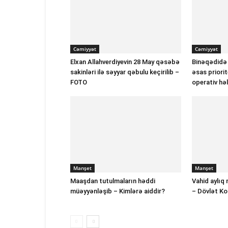
Cəmiyyət
Cəmiyyət
Elxan Allahverdiyevin 28 May qəsəbə
Binəqədidə
sakinləri ilə səyyar qəbulu keçirilib –
əsas priorit
FOTO
operativ hə
Manşet
Manşet
Maaşdan tutulmaların həddi
Vahid aylıq 
müəyyənləşib – Kimlərə aiddir?
– Dövlət K