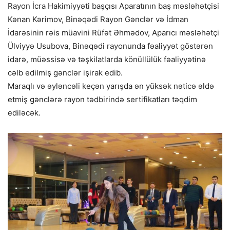
Rayon İcra Hakimiyyəti başçısı Aparatının baş məsləhətçisi
Kənan Kərimov, Binəqədi Rayon Gənclər və İdman
İdarəsinin rəis müavini Rüfət Əhmədov, Aparıcı məsləhətçi
Ülviyyə Usubova, Binəqədi rayonunda fəaliyyət göstərən
idarə, müəssisə və təşkilatlarda könüllülük fəaliyyətinə
cəlb edilmiş gənclər işirak edib.
Maraqlı və əyləncəli keçən yarışda ən yüksək nəticə əldə
etmiş gənclərə rayon tədbirində sertifikatları təqdim
ediləcək.