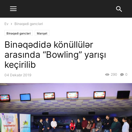
Ev
Binəqədi gəncləri
Binəqədi gəncləri
Manşet
Binəqədidə könüllülər
arasında “Bowling” yarışı
keçirilib
290
0
04 Dekabr 2019