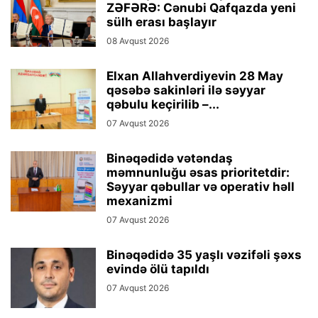
ZƏFƏRƏ: Cənubi Qafqazda yeni
sülh erası başlayır
08 Avqust 2026
Elxan Allahverdiyevin 28 May
qəsəbə sakinləri ilə səyyar
qəbulu keçirilib –...
07 Avqust 2026
Binəqədidə vətəndaş
məmnunluğu əsas prioritetdir:
Səyyar qəbullar və operativ həll
mexanizmi
07 Avqust 2026
Binəqədidə 35 yaşlı vəzifəli şəxs
evində ölü tapıldı
07 Avqust 2026