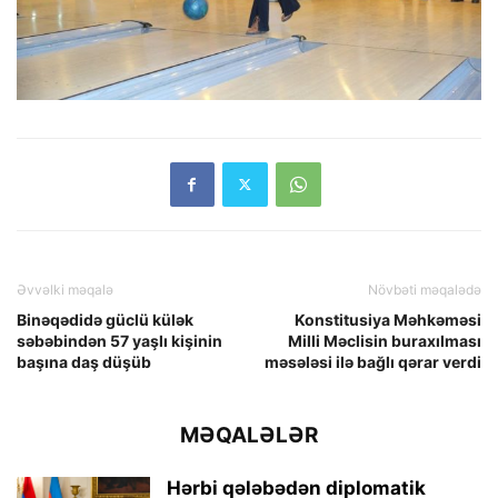
Əvvəlki məqalə
Növbəti məqalədə
Binəqədidə güclü külək
Konstitusiya Məhkəməsi
səbəbindən 57 yaşlı kişinin
Milli Məclisin buraxılması
başına daş düşüb
məsələsi ilə bağlı qərar verdi
MƏQALƏLƏR
Hərbi qələbədən diplomatik