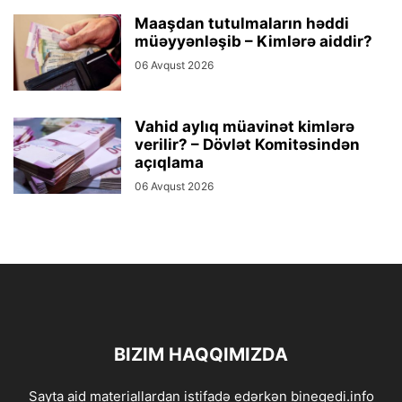
Maaşdan tutulmaların həddi
müəyyənləşib – Kimlərə aiddir?
06 Avqust 2026
Vahid aylıq müavinət kimlərə
verilir? – Dövlət Komitəsindən
açıqlama
06 Avqust 2026
BIZIM HAQQIMIZDA
Sayta aid materiallardan istifadə edərkən bineqedi.info