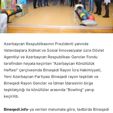
Azərbaycan Respublikasının Prezidenti yanında
Vətəndaşlara Xidmət və Sosial İnnovasiyalar üzrə Dövlət
Agentliyi və Azərbaycan Respublikası Gənclər Fondu
tərəfindən həyata keçirilən “Azərbaycan Könüllülük
Həftəsi” çərçivəsində Binəqədi Rayon İcra Hakimiyyəti,
Yeni Azərbaycan Partiyası Binəqədi rayon təşkilatı və
Binəqədi Rayon Gənclər və İdman İdarəsinin birgə
təşkilatçılığı ilə könüllülər arasında “Bowling” yarışı
keçirilib.
Bineqedi.info
-ya verilən məlumata görə, tədbirdə Binəqədi