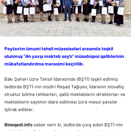
Paytaxtın ümumi təhsil müəssisələri arasında təşkil
olunmuş “Ən yaxşı məktəb saytı” müsabiqəsi qaliblərinin
mükafatlandırılma mərasimi keçirilib.
Bakı Şəhəri üzrə Təhsil İdarəsində (BŞTİ) təşkil edilmiş
tədbirdə BŞTİ-nin müdiri Rəşad Tağıyev, İdarənin müvafiq
struktur bölmə rəhbərləri, qalib məktəblərin direktorları və
məktəblərin saytının idarə edilməsi üzrə məsul şəxslər
iştirak ediblər.
Bineqedi.info
xəbər verir ki, tədbirdə çıxış edən BŞTİ-nin