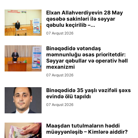
Elxan Allahverdiyevin 28 May
qəsəbə sakinləri ilə səyyar
qəbulu keçirilib –...
07 Avqust 2026
Binəqədidə vətəndaş
məmnunluğu əsas prioritetdir:
Səyyar qəbullar və operativ həll
mexanizmi
07 Avqust 2026
Binəqədidə 35 yaşlı vəzifəli şəxs
evində ölü tapıldı
07 Avqust 2026
Maaşdan tutulmaların həddi
müəyyənləşib – Kimlərə aiddir?