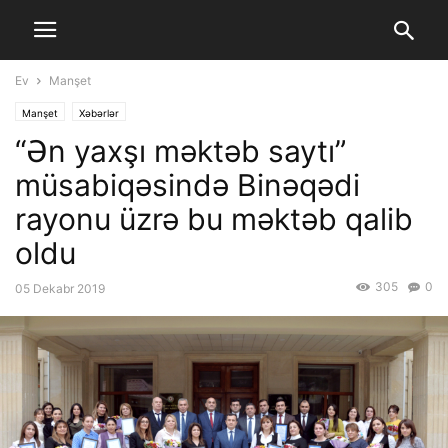
Ev
Manşet
Manşet
Xəbərlər
“Ən yaxşı məktəb saytı”
müsabiqəsində Binəqədi
rayonu üzrə bu məktəb qalib
oldu
305
0
05 Dekabr 2019