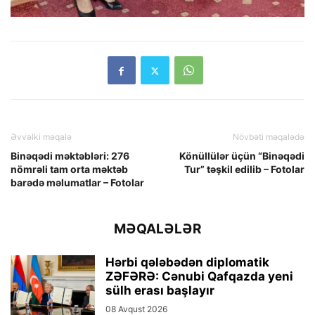
Əvvəlki məqalə
Növbəti məqalədə
Binəqədi məktəbləri: 276
Könüllülər üçün “Binəqədi
nömrəli tam orta məktəb
Tur” təşkil edilib – Fotolar
barədə məlumatlar – Fotolar
MƏQALƏLƏR
Hərbi qələbədən diplomatik
ZƏFƏRƏ: Cənubi Qafqazda yeni
sülh erası başlayır
08 Avqust 2026