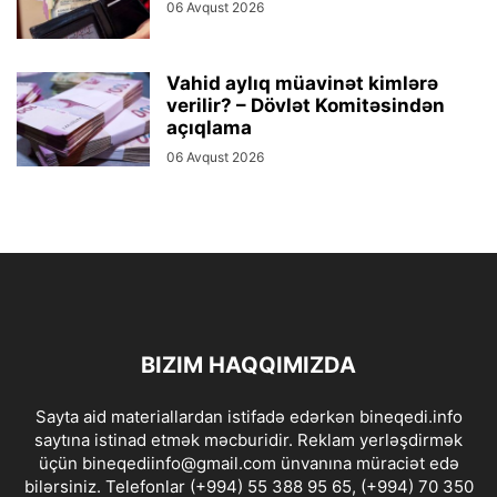
06 Avqust 2026
Vahid aylıq müavinət kimlərə
verilir? – Dövlət Komitəsindən
açıqlama
06 Avqust 2026
BIZIM HAQQIMIZDA
Sayta aid materiallardan istifadə edərkən bineqedi.info
saytına istinad etmək məcburidir. Reklam yerləşdirmək
üçün bineqediinfo@gmail.com ünvanına müraciət edə
bilərsiniz. Telefonlar (+994) 55 388 95 65, (+994) 70 350