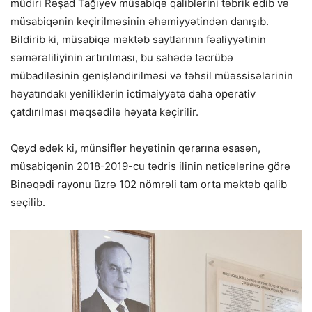
müdiri Rəşad Tağıyev müsabiqə qaliblərini təbrik edib və
müsabiqənin keçirilməsinin əhəmiyyətindən danışıb.
Bildirib ki, müsabiqə məktəb saytlarının fəaliyyətinin
səmərəliliyinin artırılması, bu sahədə təcrübə
mübadiləsinin genişləndirilməsi və təhsil müəssisələrinin
həyatındakı yeniliklərin ictimaiyyətə daha operativ
çatdırılması məqsədilə həyata keçirilir.
Qeyd edək ki, münsiflər heyətinin qərarına əsasən,
müsabiqənin 2018-2019-cu tədris ilinin nəticələrinə görə
Binəqədi rayonu üzrə 102 nömrəli tam orta məktəb qalib
seçilib.