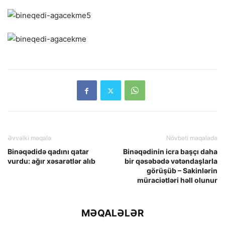
Əvvəlki məqalə
Növbəti məqalədə
Binəqədidə qadını qatar
Binəqədinin icra başçı daha
vurdu: ağır xəsarətlər alıb
bir qəsəbədə vətəndaşlarla
görüşüb – Sakinlərin
müraciətləri həll olunur
MƏQALƏLƏR