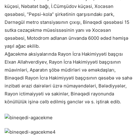
küçəsi, Nəbatət bağı, İ.Cümşüdov küçəsi, Xocəsən
qəsəbəsi, “Pepsi-kola” şirkətinin qarşısındakı park,
Dərnəgül metro stansiyasının çıxışı, Binəq
ədi qəsəbəsi 15
sutka cəzaçəkmə müəsissəsinin yanı və Xocəsən
qəsəbəsi, Motodrom adlanan ünvanda 6000 ədəd həmişə
yaşıl ağac əkilib.
Ağacəkmə aksiyalarında Rayon İcra Hakimiyyəti başçısı
Elxan Allahverdiyev, Rayon İcra Hakimiyyəti başçısının
müavinləri, Aparatın şöbə müdirləri və əməkdaşları,
Binəqədi Rayon İcra Hakimiyyəti başçısının qəsəbə və sahə
inzibati ərazi dairələri üzrə nümayəndələri, Bələdiyyələr,
Rayon ictimaiyyəti və sakinlər, Binəqədi rayonunda
könüllülük işinə cəlb edilmiş gənclər və s. iştirak edib.