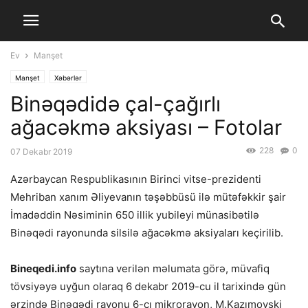
Ev
Manşet
Manşet
Xəbərlər
Binəqədidə çal-çağırlı
ağacəkmə aksiyası – Fotolar
228
0
07 Dekabr 2019
Azərbaycan Respublikasının Birinci vitse-prezidenti
Mehriban xanım Əliyevanın təşəbbüsü ilə mütəfəkkir şair
İmadəddin Nəsiminin 650 illik yubileyi münasibətilə
Binəqədi rayonunda silsilə ağacəkmə aksiyaları keçirilib.
Bineqedi.info
saytına verilən məlumata görə, müvafiq
tövsiyəyə uyğun olaraq 6 dekabr 2019-cu il tarixində gün
ərzində Binəqədi rayonu 6-cı mikrorayon, M.Kazımovski