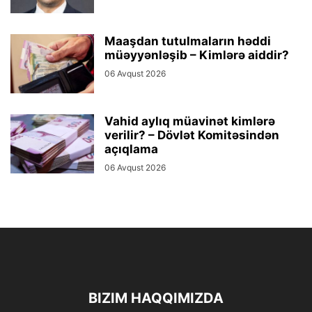
Maaşdan tutulmaların həddi
müəyyənləşib – Kimlərə aiddir?
06 Avqust 2026
Vahid aylıq müavinət kimlərə
verilir? – Dövlət Komitəsindən
açıqlama
06 Avqust 2026
BIZIM HAQQIMIZDA