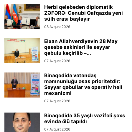
Hərbi qələbədən diplomatik
ZƏFƏRƏ: Cənubi Qafqazda yeni
sülh erası başlayır
08 Avqust 2026
Elxan Allahverdiyevin 28 May
qəsəbə sakinləri ilə səyyar
qəbulu keçirilib –...
07 Avqust 2026
Binəqədidə vətəndaş
məmnunluğu əsas prioritetdir:
Səyyar qəbullar və operativ həll
mexanizmi
07 Avqust 2026
Binəqədidə 35 yaşlı vəzifəli şəxs
evində ölü tapıldı
07 Avqust 2026