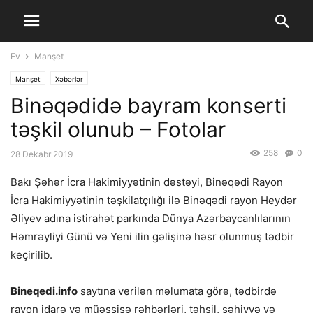
Ev
Manşet
Manşet
Xəbərlər
Binəqədidə bayram konserti
təşkil olunub – Fotolar
258
0
28 Dekabr 2019
Bakı Şəhər İcra Hakimiyyətinin dəstəyi, Binəqədi Rayon
İcra Hakimiyyətinin təşkilatçılığı ilə Binəqədi rayon Heydər
Əliyev adına istirahət parkında Dünya Azərbaycanlılarının
Həmrəyliyi Günü və Yeni ilin gəlişinə həsr olunmuş tədbir
keçirilib.
Bineqedi.info
saytına verilən məlumata görə, tədbirdə
rayon idarə və müəssisə rəhbərləri, təhsil, səhiyyə və