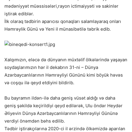
mədəniyyət müəssisələri,rayon ictimaiyyəti və sakinlər
iştirak ediblər.
İlk olaraq tədbirin aparıcısı qonaqları salamlayaraq onları
Həmrəylik Günü və Yeni il
münasibətilə təbrik edib.
Xalqımızın, eləcə də dünyanın müxtəlif ölkələrində yaşayan
soydaşlarımızın hər il dekabrın 31-ni – Dünya
Azərbaycanlılarının Həmrəyliyi Gününü kimi böyük həvəs
və coşqu ilə qeyd etdiyini bildirib.
Bu bayramın ildən-ilə daha geniş vüsət aldığı və daha
geniş şəkildə keçirildiyi qeyd edilərək, Ulu öndər Heydər
Əliyevin Dünya Azərbaycanlılarının Həmrəyliyi Gününə
verdiyi önəmdən bəhs edilib.
Tədbir iştirakçılarına 2020-ci il ərzində ölkəmizdə aparılan