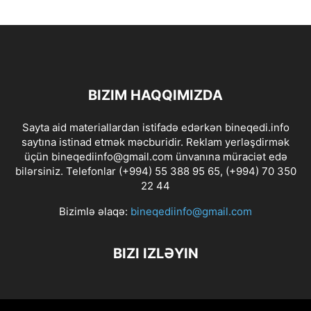
BIZIM HAQQIMIZDA
Sayta aid materiallardan istifadə edərkən bineqedi.info
saytına istinad etmək məcburidir. Reklam yerləşdirmək
üçün bineqediinfo@gmail.com ünvanına müraciət edə
bilərsiniz. Telefonlar (+994) 55 388 95 65, (+994) 70 350
22 44
Bizimlə əlaqə:
bineqediinfo@gmail.com
BIZI IZLƏYIN