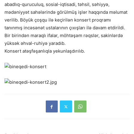
abadlıq-quruculuq, sosial-iqtisadi, təhsil, səhiyyə,
mədəniyyət sahələrində görülmüş işlər haqqında məlumat
verilib. Böyük çoşqu ilə keçirilən konsert proqramı
tanınmış incəsənət ustalarının çıxışları ilə davam etdirildi.
Bir birindən maraqlı ifalar, möhtəşəm rəqslər, sakinlərdə
yüksək əhval-ruhiyə yaradıb.
Konsert atəşfəşanlıqla yekunlaşdırılıb.