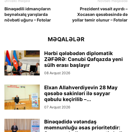
Əvvəlki məqalə
Növbəti məqalədə
Binəqədili idmançıların
Prezident vəsait ayırdı –
beynəlxalq yarışlarda
Xocasən qəsəbəsində də
növbəti uğuru – Fotolar
yollar təmir olunur – Fotolar
MƏQALƏLƏR
Hərbi qələbədən diplomatik
ZƏFƏRƏ: Cənubi Qafqazda yeni
sülh erası başlayır
08 Avqust 2026
Elxan Allahverdiyevin 28 May
qəsəbə sakinləri ilə səyyar
qəbulu keçirilib –...
07 Avqust 2026
Binəqədidə vətəndaş
məmnunluğu əsas prioritetdir: