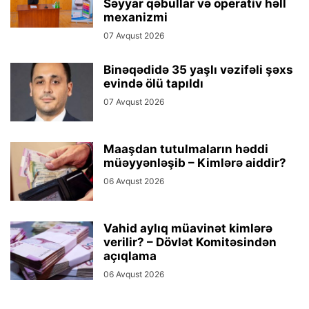
Səyyar qəbullar və operativ həll
mexanizmi
07 Avqust 2026
Binəqədidə 35 yaşlı vəzifəli şəxs
evində ölü tapıldı
07 Avqust 2026
Maaşdan tutulmaların həddi
müəyyənləşib – Kimlərə aiddir?
06 Avqust 2026
Vahid aylıq müavinət kimlərə
verilir? – Dövlət Komitəsindən
açıqlama
06 Avqust 2026