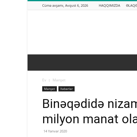
Cümə axşamı, Avqust 6, 2026
HAQQIMIZDA
ƏLAQ
Binəqədi.info
Ev
Manşet
Manşet
Xəbərlər
Binəqədidə nizam
milyon manat olan
14 Yanvar 2020