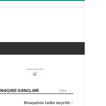
- Advertisement -
INƏQƏDI GƏNCLƏRI
Daha
Binəqədidə tədbir keçirilib –