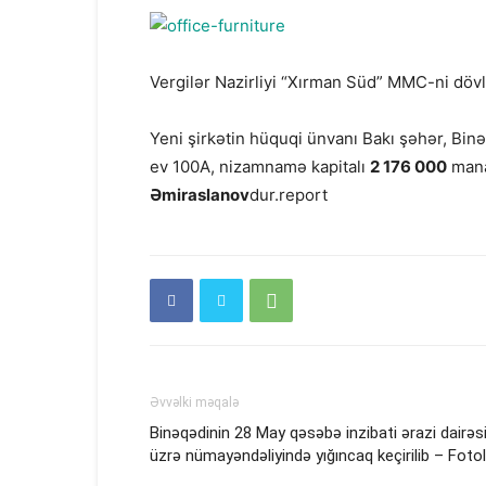
Vergilər Nazirliyi “Xırman Süd” MMC-ni dövlə
Yeni şirkətin hüquqi ünvanı Bakı şəhər, Bin
ev 100A, nizamnamə kapitalı
2 176 000
mana
Əmiraslanov
dur.report
Əvvəlki məqalə
Binəqədinin 28 May qəsəbə inzibati ərazi dairəs
üzrə nümayəndəliyində yığıncaq keçirilib – Foto