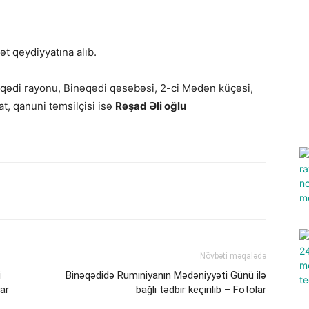
t qeydiyyatına alıb.
əqədi rayonu, Binəqədi qəsəbəsi, 2-ci Mədən küçəsi,
t, qanuni təmsilçisi isə
Rəşad Əli oğlu
Növbəti məqalədə
i
Binəqədidə Rumıniyanın Mədəniyyəti Günü ilə
lar
bağlı tədbir keçirilib – Fotolar