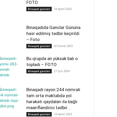
FOTO
24 Aprel 2025
Binəqədi gəncləri
Binəqədidə Gənclər Gününə
həsr edilmiş tədbir keçirildi
– Foto
02 Fevral 2025
Binəqədi gəncləri
Bu qrupda ən yüksək balı o
topladı – FOTO
27 İyul 2024
Binəqədi gəncləri
Binəqədi rayon 244 nömrəli
tam orta məktəbdə yol
hərəkəti qaydaları ilə bağlı
maarifləndirici tədbir...
19 Aprel 2023
Binəqədi gəncləri