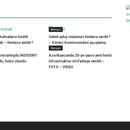
Manşet
ulmaların həddi
Vahid aylıq müavinət kimlərə verilir?
b – Kimlərə aiddir?
– Dövlət Komitəsindən açıqlama
Manşet
ristanlıqda İNSİDENT:
Azərbaycanda 20-yə yaxın yeni hərbi
dü, həbs olundu
infrastruktur istifadəyə verildi –
FOTO – VİDEO