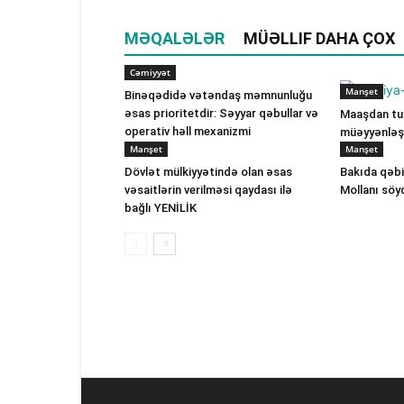
MƏQALƏLƏR
MÜƏLLIF DAHA ÇOX
Cəmiyyət
Manşet
Binəqədidə vətəndaş məmnunluğu
əsas prioritetdir: Səyyar qəbullar və
Maaşdan tut
operativ həll mexanizmi
müəyyənləşi
Manşet
Manşet
Dövlət mülkiyyətində olan əsas
Bakıda qəbi
vəsaitlərin verilməsi qaydası ilə
Mollanı söy
bağlı YENİLİK