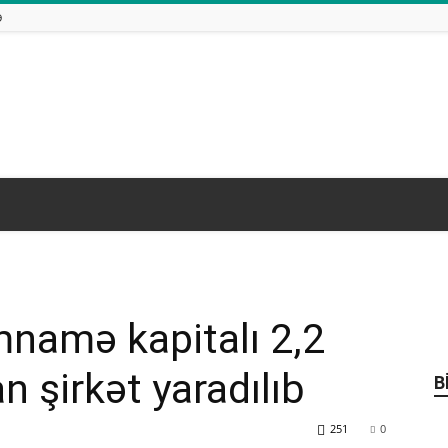
Ə
namə kapitalı 2,2
 şirkət yaradılıb
B
251
0