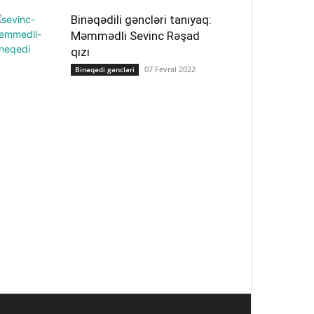
Binəqədili gəncləri tanıyaq:
Məmmədli Sevinc Rəşad
qızı
07 Fevral 2022
Binəqədi gəncləri