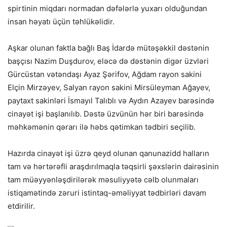
spirtinin miqdarı normadan dəfələrlə yuxarı olduğundan
insan həyatı üçün təhlükəlidir.
Aşkar olunan faktla bağlı Baş İdardə mütəşəkkil dəstənin
başçısı Nazim Duşdurov, eləcə də dəstənin digər üzvləri
Gürcüstan vətəndaşı Ayaz Şərifov, Ağdam rayon sakini
Elçin Mirzəyev, Salyan rayon sakini Mirsüleyman Ağayev,
paytaxt sakinləri İsmayıl Talıblı və Aydın Azayev barəsində
cinayət işi başlanılıb. Dəstə üzvünün hər biri barəsində
məhkəmənin qərarı ilə həbs qətimkan tədbiri seçilib.
Hazırda cinayət işi üzrə qeyd olunan qanunazidd halların
tam və hərtərəfli araşdırılmaqla təqsirli şəxslərin dairəsinin
tam müəyyənləşdirilərək məsuliyyətə cəlb olunmaları
istiqamətində zəruri istintaq-əməliyyat tədbirləri davam
etdirilir.