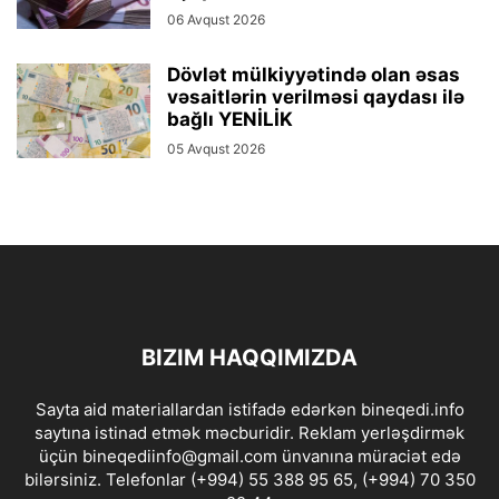
06 Avqust 2026
Dövlət mülkiyyətində olan əsas
vəsaitlərin verilməsi qaydası ilə
bağlı YENİLİK
05 Avqust 2026
BIZIM HAQQIMIZDA
Sayta aid materiallardan istifadə edərkən bineqedi.info
saytına istinad etmək məcburidir. Reklam yerləşdirmək
üçün bineqediinfo@gmail.com ünvanına müraciət edə
bilərsiniz. Telefonlar (+994) 55 388 95 65, (+994) 70 350