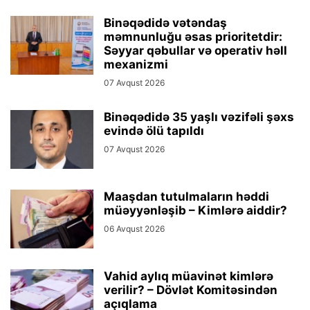
Binəqədidə vətəndaş
məmnunluğu əsas prioritetdir:
Səyyar qəbullar və operativ həll
mexanizmi
07 Avqust 2026
Binəqədidə 35 yaşlı vəzifəli şəxs
evində ölü tapıldı
07 Avqust 2026
Maaşdan tutulmaların həddi
müəyyənləşib – Kimlərə aiddir?
06 Avqust 2026
Vahid aylıq müavinət kimlərə
verilir? – Dövlət Komitəsindən
açıqlama