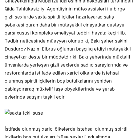
Cinayətkarlıqla Mübarizə İdarəsinin əməkdaşları tərəfindən
Qida Təhlükəsizliyi Agentliyinin mütəxəssisləri ilə birgə
gizli sexlərdə saxta spirtli içkilər hazırlayaraq satış
şəbəkəsi quran daha bir mütəşəkkil cinayətkar dəstəyə
qarşı xüsusi kompleks əməliyyat tədbiri həyata keçirilib.
Tədbir nəticəsində müəyyən olunub ki, Bakı şəhər sakini
Duşdurov Nazim Elbrus oğlunun başçılıq etdiyi mütəşəkkil
cinayətkar dəstə bir müddətdir ki, Bakı şəhərində müxtəlif
ünvanlarda yerləşən gizli sexlərdə şadlıq saraylarında və
restoranlarda istifadə edilən xarici ölkələrdə istehsal
olunmuş spirtli içkilərin boş butulkalarını yenidən
qablaşdıraraq müxtəlif iaşə obyektlərində və şərab
evlərində satışını təşkil edir.
İstifadə olunmuş xarici ölkələrdə istehsal olunmuş spirtli
içkilərin boş butulkaları “şüşə sexləri” adı altında