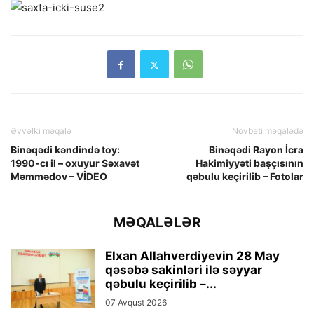
Əvvəlki məqalə
Növbəti məqalədə
Binəqədi kəndində toy:
Binəqədi Rayon İcra
1990-cı il – oxuyur Səxavət
Hakimiyyəti başçısının
Məmmədov – VİDEO
qəbulu keçirilib – Fotolar
MƏQALƏLƏR
Elxan Allahverdiyevin 28 May
qəsəbə sakinləri ilə səyyar
qəbulu keçirilib –...
07 Avqust 2026