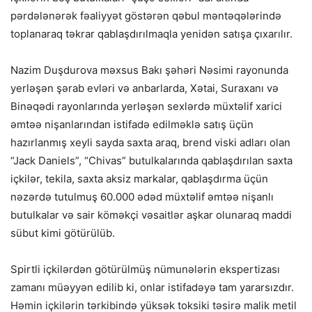
pərdələnərək fəaliyyət göstərən qəbul məntəqələrində
toplanaraq təkrar qablaşdırılmaqla yenidən satışa çıxarılır.
Nazim Duşdurova məxsus Bakı şəhəri Nəsimi rayonunda
yerləşən şərab evləri və anbarlarda, Xətai, Suraxanı və
Binəqədi rayonlarında yerləşən sexlərdə müxtəlif xarici
əmtəə nişanlarından istifadə edilməklə satış üçün
hazırlanmış xeyli sayda saxta araq, brend viski adları olan
“Jack Daniels”, “Chivas” butulkalarında qablaşdırılan saxta
içkilər, tekila, saxta aksiz markalar, qablaşdırma üçün
nəzərdə tutulmuş 60.000 ədəd müxtəlif əmtəə nişanlı
butulkalar və sair köməkçi vəsaitlər aşkar olunaraq maddi
sübut kimi götürülüb.
Spirtli içkilərdən götürülmüş nümunələrin ekspertizası
zamanı müəyyən edilib ki, onlar istifadəyə tam yararsızdır.
Həmin içkilərin tərkibində yüksək toksiki təsirə malik metil