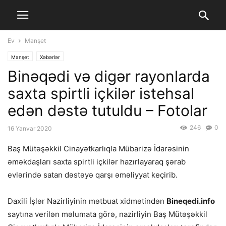
Ev
Manşet
Manşet
Xəbərlər
Binəqədi və digər rayonlarda
saxta spirtli içkilər istehsal
edən dəstə tutuldu – Fotolar
246
0
16 Yanvar 2020
Baş Mütəşəkkil Cinayətkarlıqla Mübarizə İdarəsinin
əməkdaşları saxta spirtli içkilər hazırlayaraq şərab
evlərində satan dəstəyə qarşı əməliyyat keçirib.
Daxili İşlər Nazirliyinin mətbuat xidmətindən
Bineqedi.info
saytına verilən məlumata görə, nazirliyin Baş Mütəşəkkil