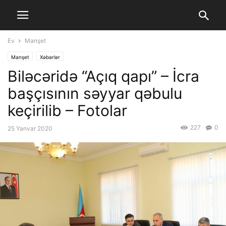
Ev
Manşet
Manşet
Xəbərlər
Biləcəridə “Açıq qapı” – İcra
başçısının səyyar qəbulu
keçirilib – Fotolar
227
0
25 Yanvar 2020