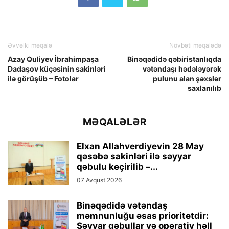
Əvvəlki məqalə
Növbəti məqalədə
Azay Quliyev İbrahimpaşa
Binəqədidə qəbiristanlıqda
Dadaşov küçəsinin sakinləri
vətəndaşı hədələyərək
ilə görüşüb – Fotolar
pulunu alan şəxslər
saxlanılıb
MƏQALƏLƏR
Elxan Allahverdiyevin 28 May
qəsəbə sakinləri ilə səyyar
qəbulu keçirilib –...
07 Avqust 2026
Binəqədidə vətəndaş
məmnunluğu əsas prioritetdir:
Səyyar qəbullar və operativ həll