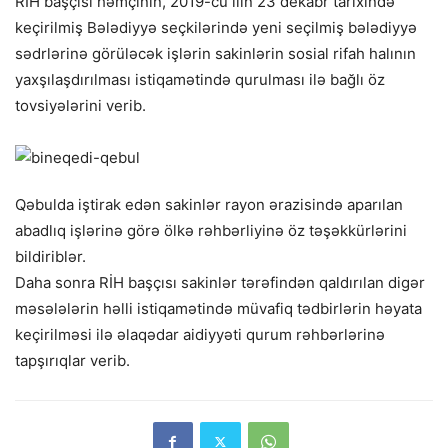
RİH başçısı həmçinin, 2019-cu ilin 23 dekabr tarixində
keçirilmiş Bələdiyyə seçkilərində yeni seçilmiş bələdiyyə
sədrlərinə görüləcək işlərin sakinlərin sosial rifah halının
yaxşılaşdırılması istiqamətində qurulması ilə bağlı öz
tovsiyələrini verib.
Qəbulda iştirak edən sakinlər rayon ərazisində aparılan
abadlıq işlərinə görə ölkə rəhbərliyinə öz təşəkkürlərini
bildiriblər.
Daha sonra RİH başçısı sakinlər tərəfindən qaldırılan digər
məsələlərin həlli istiqamətində müvafiq tədbirlərin həyata
keçirilməsi ilə əlaqədar aidiyyəti qurum rəhbərlərinə
tapşırıqlar verib.