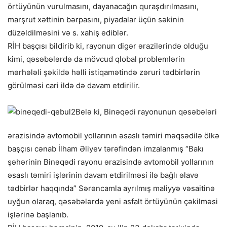
örtüyünün vurulmasını, da
yanacağın quraşdırılmasını,
marşrut xəttinin bərpasını, piyadalar üçün səkinin
düzəldilməsini və s. xahiş ediblər.
RİH başçısı bildirib ki, rayonun digər ərazilərində olduğu
kimi, qəsəbələrdə da mövcud qlobal problemlərin
mərhələli şəkildə həlli istiqamətində zəruri tədbirlərin
görülməsi cari ildə də davam etdirilir.
Belə ki, Binəqədi rayonunun qəsəbələri
ərazisində avtomobil yollarının əsaslı təmiri məqsədilə ölkə
başçısı cənab İlham Əliyev tərəfindən imzalanmış “Bakı
şəhərinin Binəqədi rayonu ərazisində avtomobil yollarının
əsaslı təmiri işlərinin davam etdirilməsi ilə bağlı əlavə
tədbirlər haqqında” Sərəncamla ayrılmış maliyyə vəsaitinə
uyğun olaraq, qəsəbələrdə yeni asfalt örtüyünün çəkilməsi
işlərinə başlanıb.