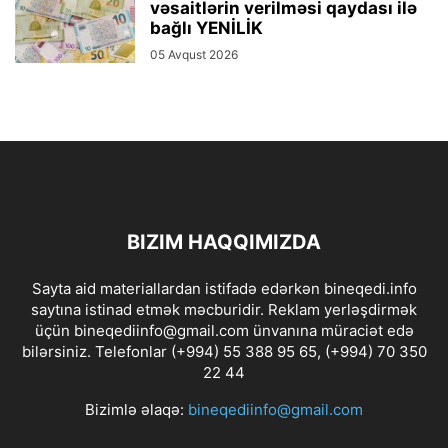
vəsaitlərin verilməsi qaydası ilə
bağlı YENİLİK
05 Avqust 2026
BIZIM HAQQIMIZDA
Sayta aid materiallardan istifadə edərkən bineqedi.info
saytına istinad etmək məcburidir. Reklam yerləşdirmək
üçün bineqediinfo@gmail.com ünvanına müraciət edə
bilərsiniz. Telefonlar (+994) 55 388 95 65, (+994) 70 350
22 44
Bizimlə əlaqə:
bineqediinfo@gmail.com