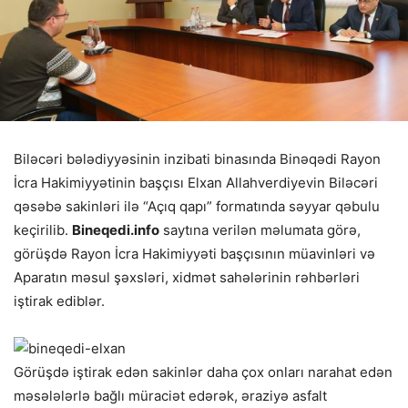
Biləcəri bələdiyyəsinin inzibati binasında Binəqədi Rayon
İcra Hakimiyyətinin başçısı Elxan Allahverdiyevin Biləcəri
qəsəbə sakinləri ilə “Açıq qapı” formatında səyyar qəbulu
keçirilib.
Bineqedi.info
saytına verilən məlumata görə,
görüşdə Rayon İcra Hakimiyyəti başçısının müavinləri və
Aparatın məsul şəxsləri, xidmət sahələrinin rəhbərləri
iştirak ediblər.
Görüşdə iştirak edən sakinlər daha çox onları narahat edən
məsələlərlə bağlı müraciət edərək, əraziyə asfalt