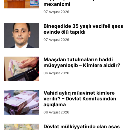
mexanizmi
07 Avqust 2026
Binəqədidə 35 yaşlı vəzifəli şəxs
evində ölü tapıldı
07 Avqust 2026
Maaşdan tutulmaların həddi
müəyyənləşib – Kimlərə aiddir?
06 Avqust 2026
Vahid aylıq müavinət kimlərə
verilir? – Dövlət Komitəsindən
açıqlama
06 Avqust 2026
Dövlət mülkiyyətində olan əsas