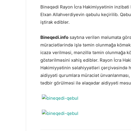
Binəqədi Rayon İcra Hakimiyyətinin inzibati
Elxan Allahverdiyevin qəbulu keçirilib. Qəbu
iştirak ediblər.
Bineqedi
.info
saytına verilən məlumata görə
müraciətlərində işlə təmin olunmağa köməkli
icazə verilməsi, mənzillə təmin olunmağa k
göstərilməsini xahiş ediblər. Rayon İcra Hak
Hakimiyyətinin səlahiyyətləri çərçivəsində
aidiyyəti qurumlara müraciət ünvanlanması,
tədbir görülməsi ilə əlaqədar aidiyyəti məsul