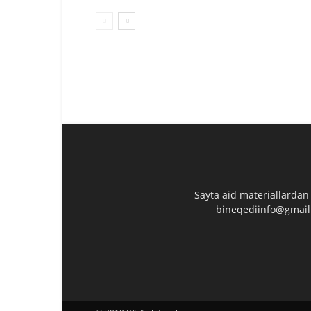
Sayta aid materiallardan
bineqediinfo@gmail.