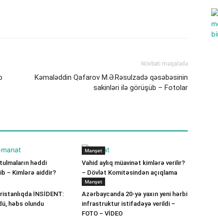
Növbəti məqalədə
b
Kəmaləddin Qafarov M.Ə.Rəsulzadə qəsəbəsinin
sakinləri ilə görüşüb – Fotolar
Manşet
ulmaların həddi
Vahid aylıq müavinət kimlərə verilir?
b – Kimlərə aiddir?
– Dövlət Komitəsindən açıqlama
Manşet
ristanlıqda İNSİDENT:
Azərbaycanda 20-yə yaxın yeni hərbi
dü, həbs olundu
infrastruktur istifadəyə verildi –
FOTO – VİDEO