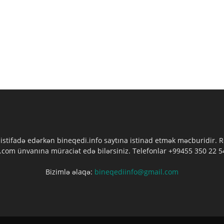
 istifadə edərkən bineqedi.info saytına istinad etmək məcburidir.
com ünvanına müraciət edə bilərsiniz. Telefonlar +99455 350 22 54
Bizimlə əlaqə:
bineqediinfo@gmail.com