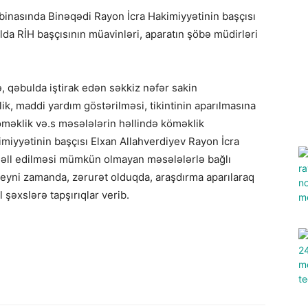
 binasında Binəqədi Rayon İcra Hakimiyyətinin başçısı
lda RİH başçısının müavinləri, aparatın şöbə müdirləri
, q
əbulda iştirak edən səkkiz nəfər sakin
k, maddi yardım göstərilməsi, tikintinin aparılmasına
öməklik və.s məsələlərin həllində köməklik
imiyyətinin başçısı Elxan Allahverdiyev Rayon İcra
 həll edilməsi mümkün olmayan məsələlərlə bağlı
 eyni zamanda, zərurət olduqda, araşdırma aparılaraq
 şəxslərə tapşırıqlar verib.