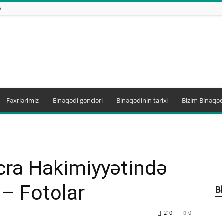
Ə
Fəxrlərimiz
Binəqədi gəncləri
Binəqədinin tarixi
Bizim Binəqəd
cra Hakimiyyətində
– Fotolar
B
210
0