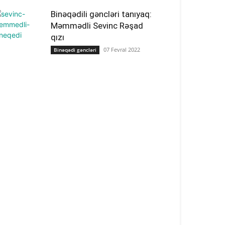
Binəqədili gəncləri tanıyaq:
Məmmədli Sevinc Rəşad
qızı
07 Fevral 2022
Binəqədi gəncləri