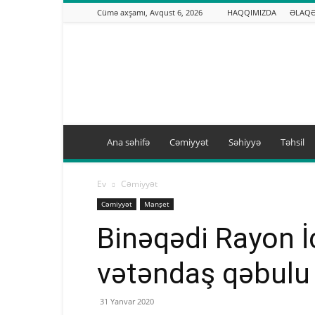
Cümə axşamı, Avqust 6, 2026
HAQQIMIZDA
ƏLAQ
Binəqədi.info
Ana səhifə
Cəmiyyət
Səhiyyə
Təhsil
Ev
Cəmiyyət
Cəmiyyət
Manşet
Binəqədi Rayon İ
vətəndaş qəbulu 
31 Yanvar 2020