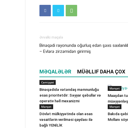
Əvvəlki məqalə
Binəqədi rayonunda oğurluq edən şəxs saxlanılı
– Evlərə zirzəmidən girirmiş
MƏQALƏLƏR
MÜƏLLIF DAHA ÇOX
Cəmiyyət
Manşet
Binəqədidə vətəndaş məmnunluğu
əsas prioritetdir: Səyyar qəbullar və
Maaşdan tut
operativ həll mexanizmi
müəyyənləşi
Manşet
Manşet
Dövlət mülkiyyətində olan əsas
Bakıda qəbi
vəsaitlərin verilməsi qaydası ilə
Mollanı söy
bağlı YENİLİK