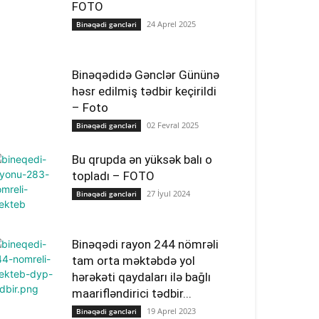
FOTO
24 Aprel 2025
Binəqədi gəncləri
Binəqədidə Gənclər Gününə
həsr edilmiş tədbir keçirildi
– Foto
02 Fevral 2025
Binəqədi gəncləri
Bu qrupda ən yüksək balı o
topladı – FOTO
27 İyul 2024
Binəqədi gəncləri
Binəqədi rayon 244 nömrəli
tam orta məktəbdə yol
hərəkəti qaydaları ilə bağlı
maarifləndirici tədbir...
19 Aprel 2023
Binəqədi gəncləri