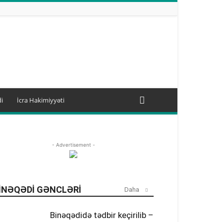
i
İcra Hakimiyyəti
- Advertisement -
INƏQƏDI GƏNCLƏRI
Daha
Binəqədidə tədbir keçirilib –