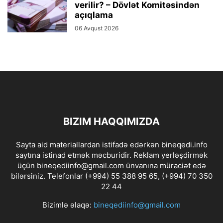
verilir? – Dövlət Komitəsindən
açıqlama
06 Avqust 2026
BIZIM HAQQIMIZDA
Sayta aid materiallardan istifadə edərkən bineqedi.info
saytına istinad etmək məcburidir. Reklam yerləşdirmək
üçün bineqediinfo@gmail.com ünvanına müraciət edə
bilərsiniz. Telefonlar (+994) 55 388 95 65, (+994) 70 350
22 44
Bizimlə əlaqə:
bineqediinfo@gmail.com