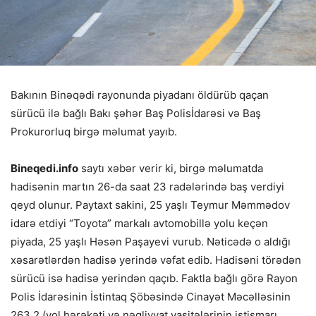
Bakının Binəqədi rayonunda piyadanı öldürüb qaçan
sürücü ilə bağlı Bakı şəhər Baş Polisİdarəsi və Baş
Prokurorluq birgə məlumat yayıb.
Bineqedi.info
saytı xəbər verir ki, birgə məlumatda
hadisənin martın 26-da saat 23 radələrində baş verdiyi
qeyd olunur. Paytaxt sakini, 25 yaşlı Teymur Məmmədov
idarə etdiyi “Toyota” markalı avtomobillə yolu keçən
piyada, 25 yaşlı Həsən Paşayevi vurub. Nəticədə o aldığı
xəsarətlərdən hadisə yerində vəfat edib. Hadisəni törədən
sürücü isə hadisə yerindən qaçıb. Faktla bağlı görə Rayon
Polis İdarəsinin İstintaq Şöbəsində Cinayət Məcəlləsinin
263.2 (yol hərəkəti və nəqliyyat vasitələrinin istismarı