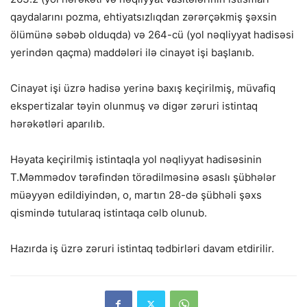
qaydalarını pozma, ehtiyatsızlıqdan zərərçəkmiş şəxsin
ölümünə səbəb olduqda) və 264-cü (yol nəqliyyat hadisəsi
yerindən qaçma) maddələri ilə cinayət işi başlanıb.
Cinayət işi üzrə hadisə yerinə baxış keçirilmiş, müvafiq
ekspertizalar təyin olunmuş və digər zəruri istintaq
hərəkətləri aparılıb.
Həyata keçirilmiş istintaqla yol nəqliyyat hadisəsinin
T.Məmmədov tərəfindən törədilməsinə əsaslı şübhələr
müəyyən edildiyindən, o, martın 28-də şübhəli şəxs
qismində tutularaq istintaqa cəlb olunub.
Hazırda iş üzrə zəruri istintaq tədbirləri davam etdirilir.