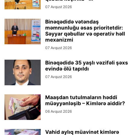
07 Avqust 2026
Binəqədidə vətəndaş
məmnunluğu əsas prioritetdir:
Səyyar qəbullar və operativ həll
mexanizmi
07 Avqust 2026
Binəqədidə 35 yaşlı vəzifəli şəxs
evində ölü tapıldı
07 Avqust 2026
Maaşdan tutulmaların həddi
müəyyənləşib – Kimlərə aiddir?
06 Avqust 2026
Vahid aylıq müavinət kimlərə