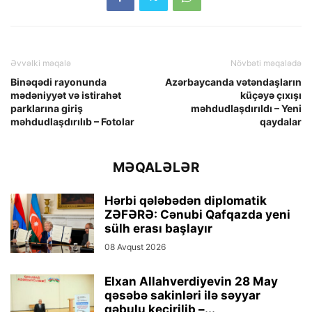
Əvvəlki məqalə
Növbəti məqalədə
Binəqədi rayonunda
Azərbaycanda vətəndaşların
mədəniyyət və istirahət
küçəyə çıxışı
parklarına giriş
məhdudlaşdırıldı – Yeni
məhdudlaşdırılıb – Fotolar
qaydalar
MƏQALƏLƏR
Hərbi qələbədən diplomatik
ZƏFƏRƏ: Cənubi Qafqazda yeni
sülh erası başlayır
08 Avqust 2026
Elxan Allahverdiyevin 28 May
qəsəbə sakinləri ilə səyyar
qəbulu keçirilib –...