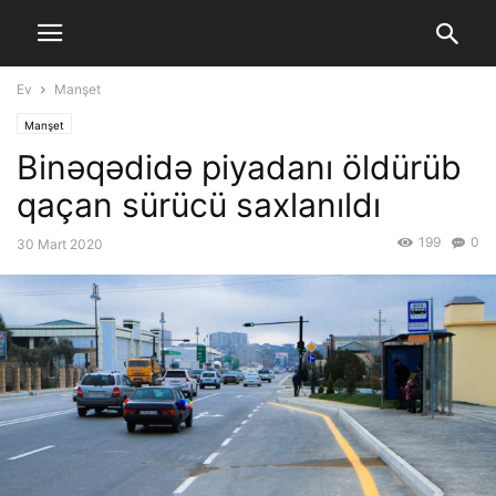
Ev
Manşet
Manşet
Binəqədidə piyadanı öldürüb
qaçan sürücü saxlanıldı
199
0
30 Mart 2020