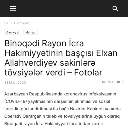
Ev
Cəmiyyət
Cəmiyyət
Manşet
Binəqədi Rayon İcra
Hakimiyyətinin başçısı Elxan
Allahverdiyev sakinlərə
tövsiyələr verdi – Fotolar
204
0
31 Mart 2020
Azərbaycan Respublikasında koronavirus infeksiyasının
(COVİD-19) yayılmasının qarşısının alınması və sosial
təcridin gücləndirilməsi ilə bağlı Nazirlər Kabineti yanında
Operativ Qərargahın tələb və tövsiyyələrinə uyğun olaraq
Binəqədi rayon İcra Hakimiyyəti tərəfindən zəruri