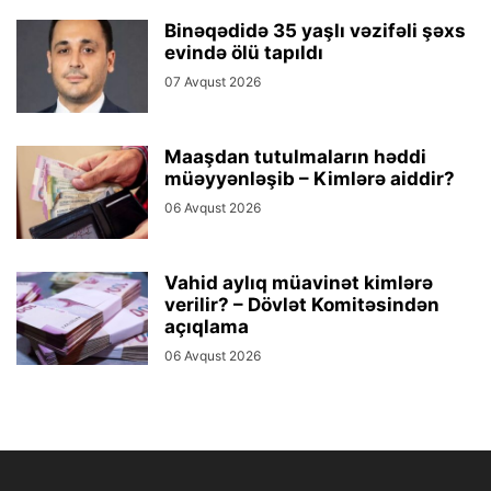
Binəqədidə 35 yaşlı vəzifəli şəxs
evində ölü tapıldı
07 Avqust 2026
Maaşdan tutulmaların həddi
müəyyənləşib – Kimlərə aiddir?
06 Avqust 2026
Vahid aylıq müavinət kimlərə
verilir? – Dövlət Komitəsindən
açıqlama
06 Avqust 2026