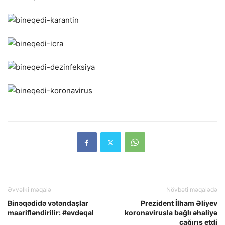
Əvvəlki məqalə
Növbəti məqalədə
Binəqədidə vətəndaşlar
Prezident İlham Əliyev
maarifləndirilir: #evdəqal
koronavirusla bağlı əhaliyə
çağırış etdi