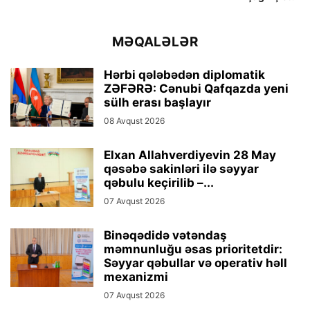
MƏQALƏLƏR
Hərbi qələbədən diplomatik
ZƏFƏRƏ: Cənubi Qafqazda yeni
sülh erası başlayır
08 Avqust 2026
Elxan Allahverdiyevin 28 May
qəsəbə sakinləri ilə səyyar
qəbulu keçirilib –...
07 Avqust 2026
Binəqədidə vətəndaş
məmnunluğu əsas prioritetdir:
Səyyar qəbullar və operativ həll
mexanizmi
07 Avqust 2026