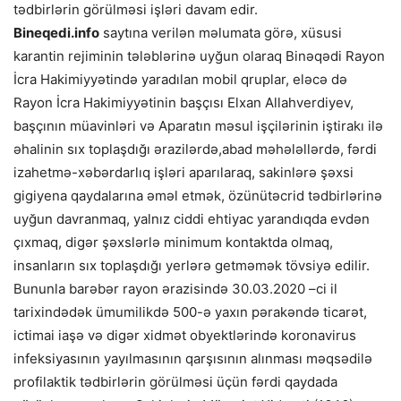
tədbirlərin görülməsi işləri davam edir.
Bineqedi.info
saytına verilən məlumata görə, xüsusi
karantin rejiminin tələblərinə uyğun olaraq Binəqədi Rayon
İcra Hakimiyyətində yaradılan mobil qruplar, eləcə də
Rayon İcra Hakimiyyətinin başçısı Elxan All
ahverdiyev,
başçının müavinləri və Aparatın məsul işçilərinin iştirakı ilə
əhalinin sıx toplaşdığı ərazilərdə,abad məhələllərdə, fərdi
izahetmə-xəbərdarlıq işləri aparılaraq, sakinlərə şəxsi
gigiyena qaydalarına əməl etmək, özünütəcrid tədbirlərinə
uyğun davranmaq, yalnız ciddi ehtiyac yarandıqda evdən
çıxmaq, digər şəxslərlə minimum kontaktda olmaq,
insanların sıx toplaşdığı yerlərə getməmək tövsiyə edilir.
Bununla barəbər rayon ərazisində 30.03.2020 –ci il
tarixindədək ümumilikdə 500-ə yaxın pərakəndə ticarət,
ictimai iaşə və digər xidmət obyektlərində koronavirus
infeksiyasının yayılmasının qarşısının alınması məqsədilə
profilaktik tədbirlərin görülməsi üçün fərdi qaydada