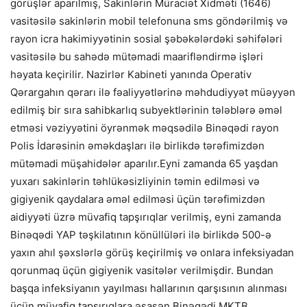
görüşlər aparılmış, Sakinlərin Müraciət Xidməti (1646)
vasitəsilə sakinlərin mobil telefonuna sms göndərilmiş və
rayon icra hakimiyyətinin sosial şəbəkələrdəki səhifələri
vasitəsilə bu sahədə mütəmadi maarifləndirmə işləri
həyata keçirilir. Nazirlər Kabineti yanında Operativ
Qərargahın qərarı ilə fəaliyyətlərinə məhdudiyyət müəyyən
edilmiş bir sıra sahibkarlıq subyektlərinin tələblərə əməl
etməsi vəziyyətini öyrənmək məqsədilə Binəqədi rayon
Polis İdarəsinin əməkdaşları ilə birlikdə tərəfimizdən
mütəmadi müşahidələr aparılır.Eyni zamanda 65 yaşdan
yuxarı sakinlərin təhlükəsizliyinin təmin edilməsi və
gigiyenik qaydalara əməl edilməsi üçün tərəfimizdən
aidiyyəti üzrə müvafiq tapşırıqlar verilmiş, eyni zamanda
Binəqədi YAP təşkilatının könüllüləri ilə birlikdə 500-ə
yaxın ahıl şəxslərlə görüş keçirilmiş və onlara infeksiyadan
qorunmaq üçün gigiyenik vasitələr verilmişdir.
Bundan
başqa infeksiyanın yayılması hallarının qarşısının alınması
üçün müvafiq tapşırıqlara əsasən Binəqədi MKTB