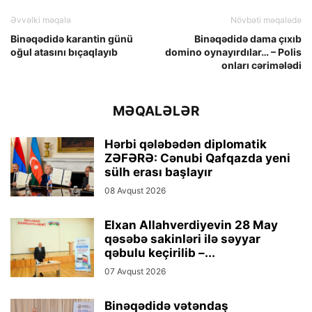
Əvvəlki məqalə
Növbəti məqalədə
Binəqədidə karantin günü
Binəqədidə dama çıxıb
oğul atasını bıçaqlayıb
domino oynayırdılar… – Polis
onları cərimələdi
MƏQALƏLƏR
Hərbi qələbədən diplomatik
ZƏFƏRƏ: Cənubi Qafqazda yeni
sülh erası başlayır
08 Avqust 2026
Elxan Allahverdiyevin 28 May
qəsəbə sakinləri ilə səyyar
qəbulu keçirilib –...
07 Avqust 2026
Binəqədidə vətəndaş