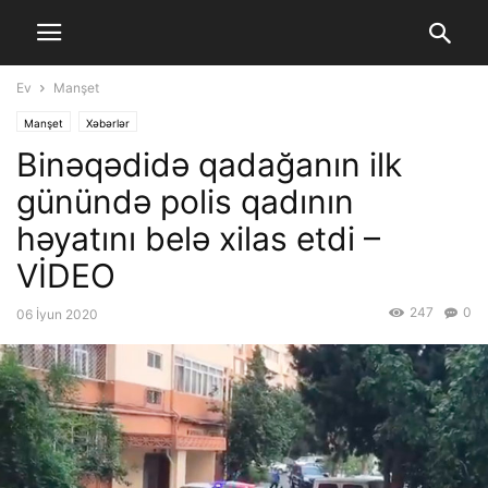
Ev
Manşet
Manşet
Xəbərlər
Binəqədidə qadağanın ilk
günündə polis qadının
həyatını belə xilas etdi –
VİDEO
247
0
06 İyun 2020