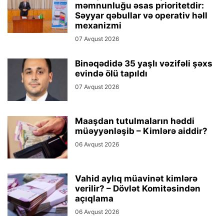
məmnunluğu əsas prioritetdir:
Səyyar qəbullar və operativ həll
mexanizmi
07 Avqust 2026
Binəqədidə 35 yaşlı vəzifəli şəxs
evində ölü tapıldı
07 Avqust 2026
Maaşdan tutulmaların həddi
müəyyənləşib – Kimlərə aiddir?
06 Avqust 2026
Vahid aylıq müavinət kimlərə
verilir? – Dövlət Komitəsindən
açıqlama
06 Avqust 2026