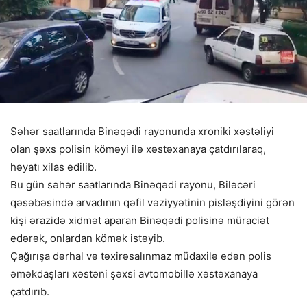
Səhər saatlarında Binəqədi rayonunda xroniki xəstəliyi
olan şəxs polisin köməyi ilə xəstəxanaya çatdırılaraq,
həyatı xilas edilib.
Bu gün səhər saatlarında Binəqədi rayonu, Biləcəri
qəsəbəsində arvadının qəfil vəziyyətinin pisləşdiyini görən
kişi ərazidə xidmət aparan Binəqədi polisinə müraciət
edərək, onlardan kömək istəyib.
Çağırışa dərhal və təxirəsalınmaz müdaxilə edən polis
əməkdaşları xəstəni şəxsi avtomobillə xəstəxanaya
çatdırıb.