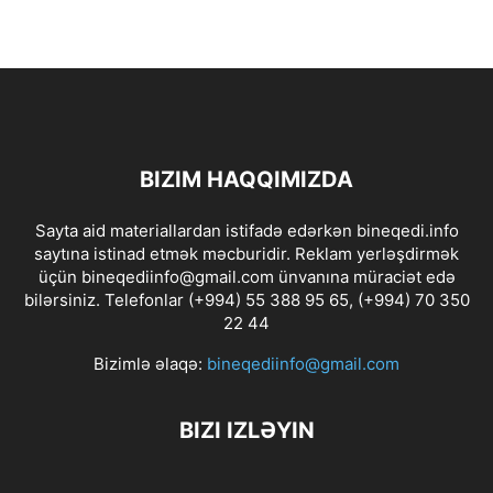
BIZIM HAQQIMIZDA
Sayta aid materiallardan istifadə edərkən bineqedi.info
saytına istinad etmək məcburidir. Reklam yerləşdirmək
üçün bineqediinfo@gmail.com ünvanına müraciət edə
bilərsiniz. Telefonlar (+994) 55 388 95 65, (+994) 70 350
22 44
Bizimlə əlaqə:
bineqediinfo@gmail.com
BIZI IZLƏYIN