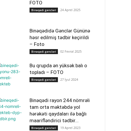
FOTO
24 Aprel 2025
Binəqədi gəncləri
Binəqədidə Gənclər Gününə
həsr edilmiş tədbir keçirildi
– Foto
02 Fevral 2025
Binəqədi gəncləri
Bu qrupda ən yüksək balı o
topladı – FOTO
27 İyul 2024
Binəqədi gəncləri
Binəqədi rayon 244 nömrəli
tam orta məktəbdə yol
hərəkəti qaydaları ilə bağlı
maarifləndirici tədbir...
19 Aprel 2023
Binəqədi gəncləri