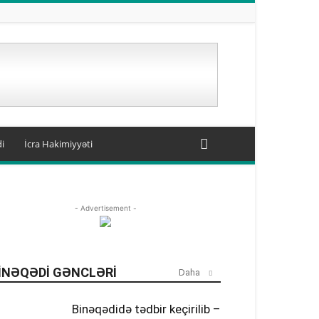
i
İcra Hakimiyyəti
- Advertisement -
INƏQƏDI GƏNCLƏRI
Daha
Binəqədidə tədbir keçirilib –