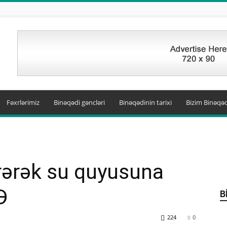
Fəxrlərimiz
Binəqədi gəncləri
Binəqədinin tarixi
Bizim Binəqəd
ərək su quyusuna
Ə
B
224
0