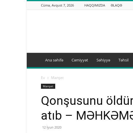
Cümə, Avqust 7, 2026
HAQQIMIZDA
ƏLAQƏ
Binəqədi.info
Ana səhifə
Cəmiyyət
Səhiyyə
Təhsil
Ev
Manşet
Manşet
Qonşusunu öldür
atıb – MƏHKƏM
12 İyun 2020