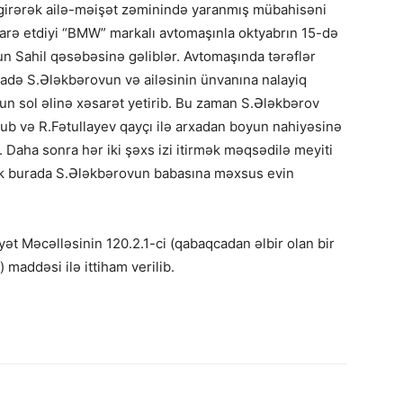
 girərək ailə-məişət zəminində yaranmış mübahisəni
arə etdiyi “BMW” markalı avtomaşınla oktyabrın 15-də
 Sahil qəsəbəsinə gəliblər. Avtomaşında tərəflər
adə S.Ələkbərovun və ailəsinin ünvanına nalayiq
nun sol əlinə xəsarət yetirib. Bu zaman S.Ələkbərov
ub və R.Fətullayev qayçı ilə arxadan boyun nahiyəsinə
 Daha sonra hər iki şəxs izi itirmək məqsədilə meyiti
ək burada S.Ələkbərovun babasına məxsus evin
t Məcəlləsinin 120.2.1-ci (qabaqcadan əlbir olan bir
addəsi ilə ittiham verilib.