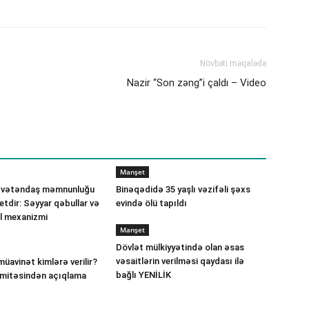
Növbəti məqalədə
Nazir “Son zəng”i çaldı – Video
Manşet
 vətəndaş məmnunluğu
Binəqədidə 35 yaşlı vəzifəli şəxs
etdir: Səyyar qəbullar və
evində ölü tapıldı
ll mexanizmi
Manşet
Dövlət mülkiyyətində olan əsas
vəsaitlərin verilməsi qaydası ilə
müavinət kimlərə verilir?
bağlı YENİLİK
omitəsindən açıqlama