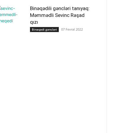
Binəqədili gəncləri tanıyaq:
Məmmədli Sevinc Rəşad
qızı
07 Fevral 2022
Binəqədi gəncləri