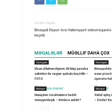
Əvvəlki məqalə
Binəqədi Rayon İcra Hakimiyyəti videomüşavirə
keçirib
MƏQALƏLƏR
MÜƏLLIF DAHA ÇOX
Cəmiyyət
Cəmiyyət
Elxan Allahverdiyevin 28 May qəsəbə
Binəqədidə
sakinləri ilə səyyar qəbulu keçirilib –
əsas priorit
FOTO
operativ hə
Manşet
Manşet
Maaşdan tutulmaların həddi
Vahid aylıq 
müəyyənləşib – Kimlərə aiddir?
– Dövlət K