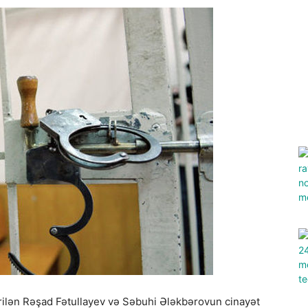
irilən Rəşad Fətullayev və Səbuhi Ələkbərovun cinayət