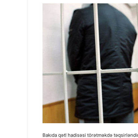
Bakıda qətl hadisəsi törətməkdə təqsirlənd