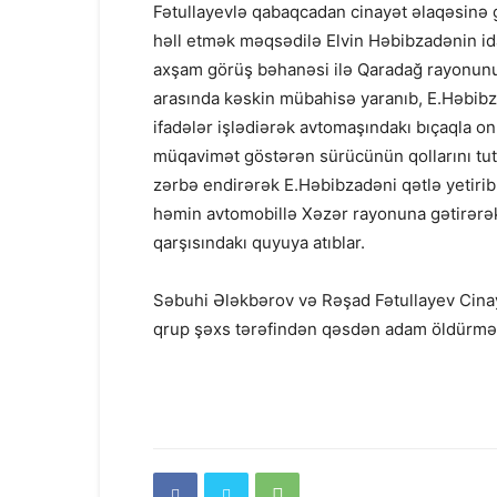
Fətullayevlə qabaqcadan cinayət əlaqəsinə
həll etmək məqsədilə Elvin Həbibzadənin id
axşam görüş bəhanəsi ilə Qaradağ rayonunun
arasında kəskin mübahisə yaranıb, E.Həbibz
ifadələr işlədiərək avtomaşındakı bıçaqla o
müqavimət göstərən sürücünün qollarını tut
zərbə endirərək E.Həbibzadəni qətlə yetirib.
həmin avtomobillə Xəzər rayonuna gətirər
qarşısındakı quyuya atıblar.
Səbuhi Ələkbərov və Rəşad Fətullayev Cinayə
qrup şəxs tərəfindən qəsdən adam öldürmə) m