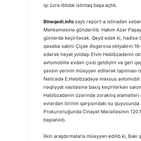
işi üzrə ibtidai istintaq başa açtıb.
Bineqedi.info
saytı report-a istinadən xəbər 
Məhkəməsinə göndərilib. Hakim Azər Paşayevi
günlərdə keçiriləcək. Qeyd edək ki, hadisə öt
qəsəbə sakini Çiçək Əsgərova oktyabrın 16-
edərək həyat yoldaşı Elvin Həbibzadənin o
avtomobillə evdən çıxıb getdiyini və geri qa
şəxsin yerinin müəyyən edilərək tapılması is
Nəticədə E.Həbibzadəyə məxsus avtomobil 
nəqliyyat vasitəsinə baxış keçirilərkən salon
Həbibzadənin üzərində zorakılıq əlamətlər
evlərdən birinin qarşısındakı su quyusunda a
Prokurorluğunda Cinayət Məcəlləsinin 120.1
başlanılıb.
İlkin araşdırmalarla müəyyən edilib ki, Ba