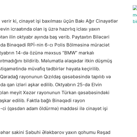
verir ki, cinayət işi baxılması üçün Bakı Ağır Cinayətlər
n icraatında olan iş üzrə hazırlıq iclası yaxın
ən ilin oktyabr ayında baş verib. Paytaxtın Biləcəri
da Binəqədi RPİ-nin 6-cı Polis Bölməsinə müraciət
ktyabrın 14-də özünə məxsus “BMW” markalı
yıtmadığını bildirib. Məlumatla əlaqədar itkin düşmüş
tiqamətində müvafiq tədbirlər həyata keçirilib.
Qaradağ rayonunun Qızıldaş qəsəbəsində tapılıb və
da qan izləri aşkar edilib. Oktyabrın 25-də Elvin
i olan meyit Xəzər rayonunun Türkan qəsəbəsindəki
şkar edilib. Faktla bağlı Binəqədi rayon
-ci (qəsdən adam öldürmə) maddəsi ilə cinayət işi
kı şəhər sakini Səbuhi Ələkbərov yaxın qohumu Rəşad