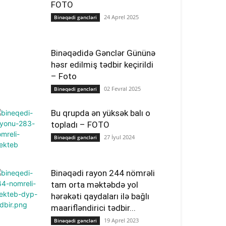
FOTO
24 Aprel 2025
Binəqədi gəncləri
Binəqədidə Gənclər Gününə
həsr edilmiş tədbir keçirildi
– Foto
02 Fevral 2025
Binəqədi gəncləri
Bu qrupda ən yüksək balı o
topladı – FOTO
27 İyul 2024
Binəqədi gəncləri
Binəqədi rayon 244 nömrəli
tam orta məktəbdə yol
hərəkəti qaydaları ilə bağlı
maarifləndirici tədbir...
19 Aprel 2023
Binəqədi gəncləri