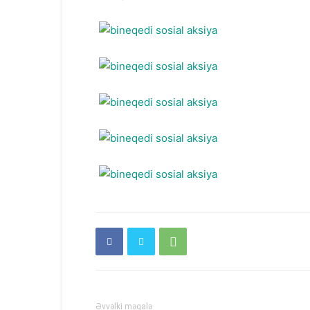
Əvvəlki məqalə