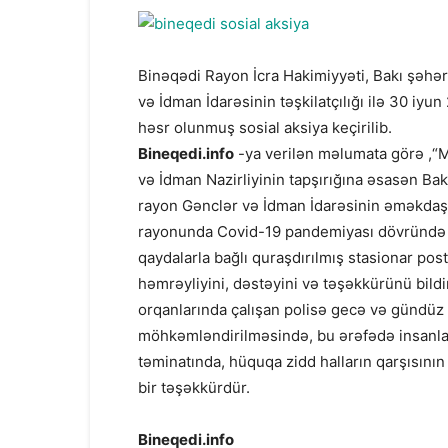
Binəqədi Rayon İcra Hakimiyyəti, Bakı şəhə
və İdman İdarəsinin təşkilatçılığı ilə 30 iyu
həsr olunmuş sosial aksiya keçirilib.
Bineqedi.info
-ya verilən məlumata görə ,“M
və İdman Nazirliyinin tapşırığına əsasən Ba
rayon Gənclər və İdman İdarəsinin əməkdaşlar
rayonunda Covid-19 pandemiyası dövründə xü
qaydalarla bağlı quraşdırılmış stasionar po
həmrəyliyini, dəstəyini və təşəkkürünü bild
orqanlarında çalışan polisə gecə və gündüz 
möhkəmləndirilməsində, bu ərəfədə insanlar
təminatında, hüquqa zidd halların qarşısını
bir təşəkkürdür.
Bineqedi.info