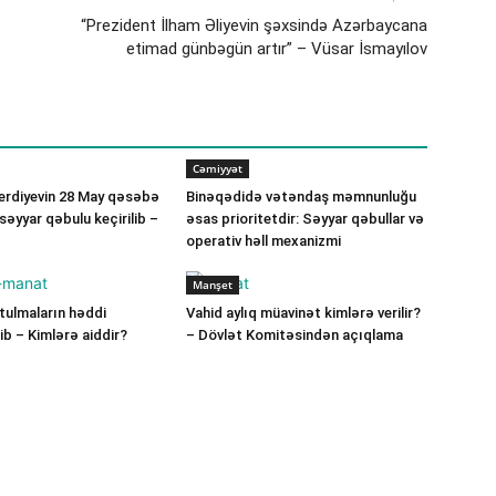
“Prezident İlham Əliyevin şəxsində Azərbaycana
etimad günbəgün artır” – Vüsar İsmayılov
Cəmiyyət
verdiyevin 28 May qəsəbə
Binəqədidə vətəndaş məmnunluğu
ə səyyar qəbulu keçirilib –
əsas prioritetdir: Səyyar qəbullar və
operativ həll mexanizmi
Manşet
ulmaların həddi
Vahid aylıq müavinət kimlərə verilir?
b – Kimlərə aiddir?
– Dövlət Komitəsindən açıqlama