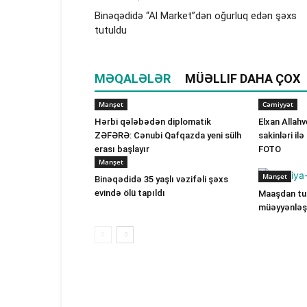
Binəqədidə “Al Market”dən oğurluq edən şəxs
tutuldu
MƏQALƏLƏR
MÜƏLLIF DAHA ÇOX
Manşet
Cəmiyyət
Hərbi qələbədən diplomatik
Elxan Allah
ZƏFƏRƏ: Cənubi Qafqazda yeni sülh
sakinləri il
erası başlayır
FOTO
Manşet
Manşet
Binəqədidə 35 yaşlı vəzifəli şəxs
evində ölü tapıldı
Maaşdan tut
müəyyənləşi