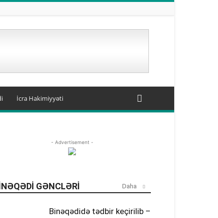
i
İcra Hakimiyyəti
- Advertisement -
INƏQƏDI GƏNCLƏRI
Daha
Binəqədidə tədbir keçirilib –