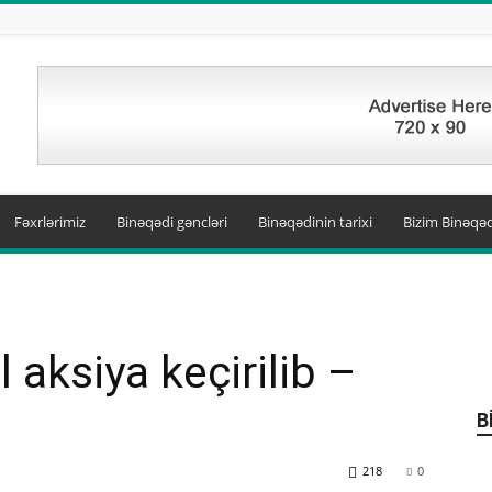
Fəxrlərimiz
Binəqədi gəncləri
Binəqədinin tarixi
Bizim Binəqəd
 aksiya keçirilib –
B
218
0