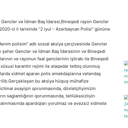
r Gənclər və İdman Baş İdarəsi,Binəqədi rayon Gənclər
n 2020-ci il tarixində “2 iyul – Azərbaycan Polisi” gününə
ənim polisim” adlı sosial aksiya çərçivəsində Gənclər
kı şəhər Gənclər və İdman Baş İdarəsinin və Binəqədi
ının və rayonun fəal gənclərinin iştirakı ilə Binəqədi
susi karantin rejimi ilə əlaqədar tətbiq olunmuş
stlarda xidmət aparan polis əməkdaşlarına vətəndaş
irilib.Gerçəkləşən bu aksiya hüquq-mühafizə
ictimai əsayişin qorunmasında, dövlətçiliyimizin
ın saglamlığının qorunmasında, təhlükəsizliyin
n alınmasında apardıqları yorulmaz və əvəzsiz xidmətə