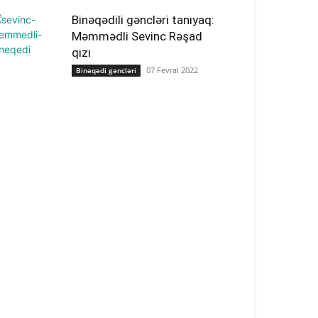
Binəqədili gəncləri tanıyaq:
Məmmədli Sevinc Rəşad
qızı
07 Fevral 2022
Binəqədi gəncləri