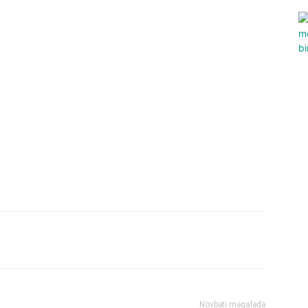
Növbəti məqalədə