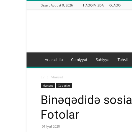
Bazar, Avqust 9, 2026
HAQQIMIZDA
ƏLAQƏ
Binəqədi.info
Ana səhifə
Cəmiyyət
Səhiyyə
Təhsil
Ev
Manşet
Manşet
Xəbərlər
Binəqədidə sosial
Fotolar
01 İyul 2020