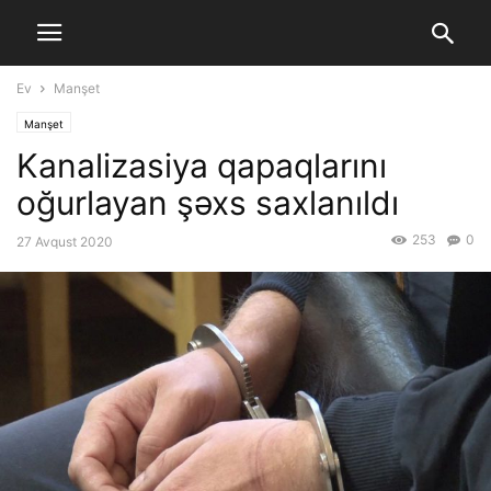
Ev
Manşet
Manşet
Kanalizasiya qapaqlarını
oğurlayan şəxs saxlanıldı
253
0
27 Avqust 2020