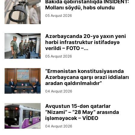
Bakıda qəbiristanlıqda İNSİDENT:
Mollanı söydü, həbs olundu
05 Avqust 2026
Azərbaycanda 20-yə yaxın yeni
hərbi infrastruktur istifadəyə
verildi – FOTO –...
05 Avqust 2026
“Ermənistan konstitusiyasında
Azərbaycana qarşı ərazi iddiaları
aradan qaldırılmalıdır”
04 Avqust 2026
Avqustun 15-dən qatarlar
“Nizami” – “28 May” arasında
işləməyəcək – VİDEO
04 Avqust 2026