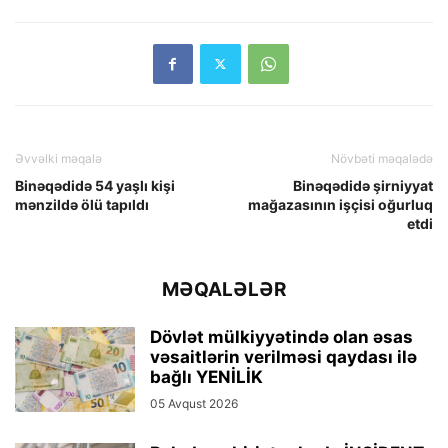
Əvvəlki məqalə
Növbəti məqalədə
Binəqədidə 54 yaşlı kişi
Binəqədidə şirniyyat
mənzildə ölü tapıldı
mağazasının işçisi oğurluq
etdi
MƏQALƏLƏR
Dövlət mülkiyyətində olan əsas
vəsaitlərin verilməsi qaydası ilə
bağlı YENİLİK
05 Avqust 2026