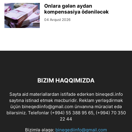
Onlara gələn aydan
kompensasiya ödəniləcək
04 Avqust 2026
BIZIM HAQQIMIZDA
Sayta aid materiallardan istifadə edərkən bineqedi.info
saytına istinad etmək məcburidir. Reklam yerləşdirmək
üçün bineqediinfo@gmail.com ünvanına müraciət edə
bilərsiniz. Telefonlar (+994) 55 388 95 65, (+994) 70 350
22 44
Bizimlə əlaqə:
bineqediinfo@gmail.com