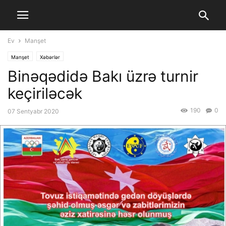
Ev
Manşet
Manşet
Xəbərlər
Binəqədidə Bakı üzrə turnir
keçiriləcək
190
0
07 Sentyabr 2020