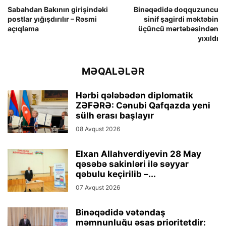
Sabahdan Bakının girişindəki
Binəqədidə doqquzuncu
postlar yığışdırılır – Rəsmi
sinif şagirdi məktəbin
açıqlama
üçüncü mərtəbəsindən
yıxıldı
MƏQALƏLƏR
Hərbi qələbədən diplomatik
ZƏFƏRƏ: Cənubi Qafqazda yeni
sülh erası başlayır
08 Avqust 2026
Elxan Allahverdiyevin 28 May
qəsəbə sakinləri ilə səyyar
qəbulu keçirilib –...
07 Avqust 2026
Binəqədidə vətəndaş
məmnunluğu əsas prioritetdir: