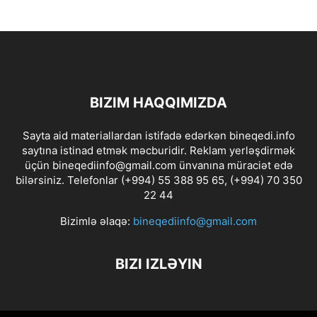
BIZIM HAQQIMIZDA
Sayta aid materiallardan istifadə edərkən bineqedi.info
saytına istinad etmək məcburidir. Reklam yerləşdirmək
üçün bineqediinfo@gmail.com ünvanına müraciət edə
bilərsiniz. Telefonlar (+994) 55 388 95 65, (+994) 70 350
22 44
Bizimlə əlaqə:
bineqediinfo@gmail.com
BIZI IZLƏYIN