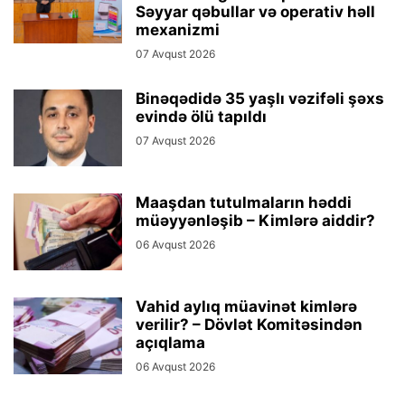
Səyyar qəbullar və operativ həll
mexanizmi
07 Avqust 2026
Binəqədidə 35 yaşlı vəzifəli şəxs
evində ölü tapıldı
07 Avqust 2026
Maaşdan tutulmaların həddi
müəyyənləşib – Kimlərə aiddir?
06 Avqust 2026
Vahid aylıq müavinət kimlərə
verilir? – Dövlət Komitəsindən
açıqlama
06 Avqust 2026