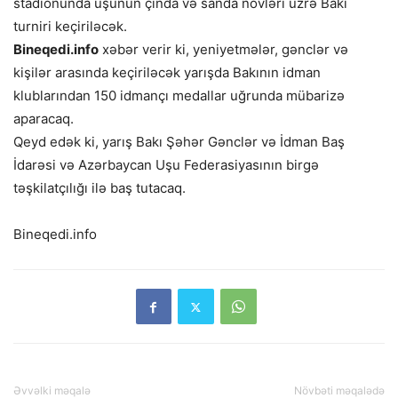
stadionunda uşunun çinda və sanda növləri üzrə Bakı
turniri keçiriləcək.
Bineqedi.info
xəbər verir ki, yeniyetmələr, gənclər və
kişilər arasında keçiriləcək yarışda Bakının idman
klublarından 150 idmançı medallar uğrunda mübarizə
aparacaq.
Qeyd edək ki, yarış Bakı Şəhər Gənclər və İdman Baş
İdarəsi və Azərbaycan Uşu Federasiyasının birgə
təşkilatçılığı ilə baş tutacaq.
Bineqedi.info
Əvvəlki məqalə
Növbəti məqalədə