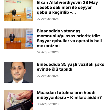
Elxan Allahverdiyevin 28 May
qəsəbə sakinləri ilə səyyar
qəbulu keçirilib –...
07 Avqust 2026
Binəqədidə vətəndaş
məmnunluğu əsas prioritetdir:
Səyyar qəbullar və operativ həll
mexanizmi
07 Avqust 2026
Binəqədidə 35 yaşlı vəzifəli şəxs
evində ölü tapıldı
07 Avqust 2026
Maaşdan tutulmaların həddi
müəyyənləşib – Kimlərə aiddir?
06 Avqust 2026