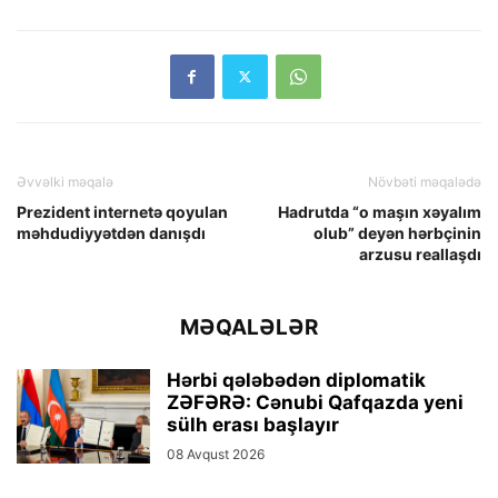
Əvvəlki məqalə
Növbəti məqalədə
Prezident internetə qoyulan
Hadrutda “o maşın xəyalım
məhdudiyyətdən danışdı
olub” deyən hərbçinin
arzusu reallaşdı
MƏQALƏLƏR
Hərbi qələbədən diplomatik
ZƏFƏRƏ: Cənubi Qafqazda yeni
sülh erası başlayır
08 Avqust 2026