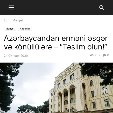
Ev
Manşet
Manşet
Xəbərlər
Azərbaycandan erməni əsgər
və könüllülərə – “Təslim olun!”
209
0
24 Oktyabr 2020