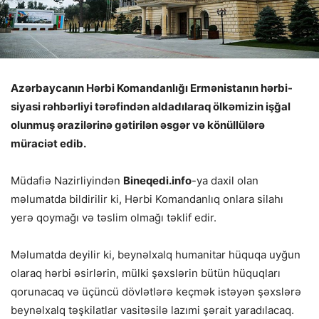
Azərbaycanın Hərbi Komandanlığı Ermənistanın hərbi-
siyasi rəhbərliyi tərəfindən aldadılaraq ölkəmizin işğal
olunmuş ərazilərinə gətirilən əsgər və könüllülərə
müraciət edib.
Müdafiə Nazirliyindən
Bineqedi.info
-ya daxil olan
məlumatda bildirilir ki, Hərbi Komandanlıq onlara silahı
yerə qoymağı və təslim olmağı təklif edir.
Məlumatda deyilir ki, beynəlxalq humanitar hüquqa uyğun
olaraq hərbi əsirlərin, mülki şəxslərin bütün hüquqları
qorunacaq və üçüncü dövlətlərə keçmək istəyən şəxslərə
beynəlxalq təşkilatlar vasitəsilə lazımi şərait yaradılacaq.