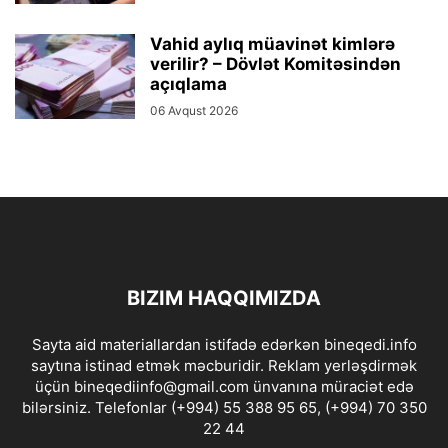
Vahid aylıq müavinət kimlərə
verilir? – Dövlət Komitəsindən
açıqlama
06 Avqust 2026
BIZIM HAQQIMIZDA
Sayta aid materiallardan istifadə edərkən bineqedi.info
saytına istinad etmək məcburidir. Reklam yerləşdirmək
üçün bineqediinfo@gmail.com ünvanına müraciət edə
bilərsiniz. Telefonlar (+994) 55 388 95 65, (+994) 70 350
22 44