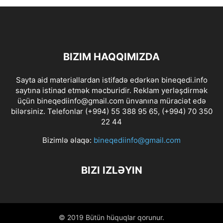
BIZIM HAQQIMIZDA
Sayta aid materiallardan istifadə edərkən bineqedi.info
saytına istinad etmək məcburidir. Reklam yerləşdirmək
üçün bineqediinfo@gmail.com ünvanına müraciət edə
bilərsiniz. Telefonlar (+994) 55 388 95 65, (+994) 70 350
22 44
Bizimlə əlaqə:
bineqediinfo@gmail.com
BIZI IZLƏYIN
© 2019 Bütün hüquqlar qorunur.