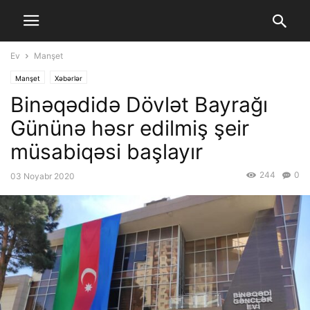
Ev
Manşet
Manşet
Xəbərlər
Binəqədidə Dövlət Bayrağı
Gününə həsr edilmiş şeir
müsabiqəsi başlayır
244
0
03 Noyabr 2020