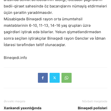
bədii-qiraət sahəsində öz bacarıqlarını nümayiş etdirmələri
üçün şəraitin yaradılmasıdır.
Müsabiqədə Binəqədi rayon orta ümumtəhsil
məktəblərinin 6-10, 11-13, 14-16 yaş qrupları üzrə
şagirdləri iştirak edə bilərlər. Yekun qiymətləndirmədən
sonra seçilən iştirakçılar Binəqədi rayon Gənclər və İdman
İdarəsi tərəfindən təltif olunacaqlar.
Bineqedi.info
Əvvəlki məqalə
Növbəti məqalədə
Xankəndi yaxınlığında
Binəqədi polisləri