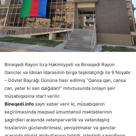
Binəqədi Rayon İcra Hakimiyyəti və Binəqədi Rayon
Gənclər və İdman İdarəsinin birgə təşkilatçılığı ilə 9 Noyabr
– Dövlət Bayrağı Gününə həsr edilmiş “Qansa qan, cansa
can, yetər ki sən dalğalan!” mövzusunda onlayn şeir
müsabiqəsinə start verilir.
Bineqedi.info
saytı xəbər verir ki, müsabiqənin
keçirilməsində məqsəd ümumtəhsil məktəblərinin
şagirdləri arasında vətənpərvərlik və vətəndaşlıq
hisslərinin gücləndirilməsi, yeniyetmələr və gənclər
arasında dövlət atributlarının təbliği, istedadlı şagirdlərin