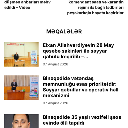
düşmən anbarları məhv
komendant saatı və karantin
edildi – Video
rejimi ilə bağlı tədbirləri
peşəkarlıqla həyata keçirirlər
MƏQALƏLƏR
Elxan Allahverdiyevin 28 May
qəsəbə sakinləri ilə səyyar
qəbulu keçirilib –...
07 Avqust 2026
Binəqədidə vətəndaş
məmnunluğu əsas prioritetdir:
Səyyar qəbullar və operativ həll
mexanizmi
07 Avqust 2026
Binəqədidə 35 yaşlı vəzifəli şəxs
evində ölü tapıldı