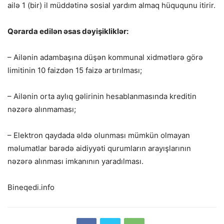
ailə 1 (bir) il müddətinə sosial yardım almaq hüququnu itirir.
Qərarda edilən əsas dəyişikliklər:
– Ailənin adambaşına düşən kommunal xidmətlərə görə
limitinin 10 faizdən 15 faizə artırılması;
– Ailənin orta aylıq gəlirinin hesablanmasında kreditin
nəzərə alınmaması;
– Elektron qaydada əldə olunması mümkün olmayan
məlumatlar barədə aidiyyəti qurumların arayışlarının
nəzərə alınması imkanının yaradılması.
Bineqedi.info