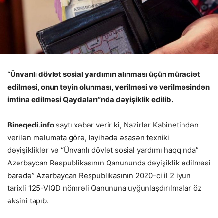
“Ünvanlı dövlət sosial yardımın alınması üçün müraciət
edilməsi, onun təyin olunması, verilməsi və verilməsindən
imtina edilməsi Qaydaları”nda dəyişiklik edilib.
Bineqedi.info
saytı xəbər verir ki, Nazirlər Kabinetindən
verilən məlumata görə, layihədə əsasən texniki
dəyişikliklər və “Ünvanlı dövlət sosial yardımı haqqında”
Azərbaycan Respublikasının Qanununda dəyişiklik edilməsi
barədə” Azərbaycan Respublikasının 2020-ci il 2 iyun
tarixli 125-VIQD nömrəli Qanununa uyğunlaşdırılmalar öz
əksini tapıb.