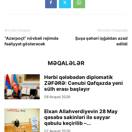
Əvvəlki məqalə
Növbəti məqalədə
“Azərpoçt” növbəli rejimdə
Şuşa şəhəri işğaldan azad
fəaliyyət göstərəcək
edildi
MƏQALƏLƏR
Hərbi qələbədən diplomatik
ZƏFƏRƏ: Cənubi Qafqazda yeni
sülh erası başlayır
08 Avqust 2026
Elxan Allahverdiyevin 28 May
qəsəbə sakinləri ilə səyyar
qəbulu keçirilib –...
07 Avqust 2026