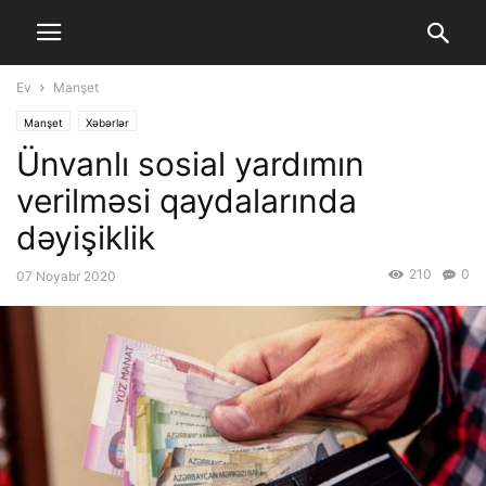
Ev
Manşet
Manşet
Xəbərlər
Ünvanlı sosial yardımın
verilməsi qaydalarında
dəyişiklik
210
0
07 Noyabr 2020