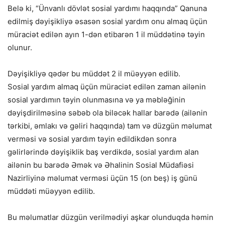
Belə ki, “Ünvanlı dövlət sosial yardımı haqqında” Qanuna
edilmiş dəyişikliyə əsasən sosial yardım onu almaq üçün
müraciət edilən ayın 1-dən etibarən 1 il müddətinə təyin
olunur.
Dəyişikliyə qədər bu müddət 2 il müəyyən edilib.
Sosial yardım almaq üçün müraciət edilən zaman ailənin
sosial yardımın təyin olunmasına və ya məbləğinin
dəyişdirilməsinə səbəb ola biləcək hallar barədə (ailənin
tərkibi, əmlakı və gəliri haqqında) tam və düzgün məlumat
verməsi və sosial yardım təyin edildikdən sonra
gəlirlərində dəyişiklik baş verdikdə, sosial yardım alan
ailənin bu barədə Əmək və Əhalinin Sosial Müdafiəsi
Nazirliyinə məlumat verməsi üçün 15 (on beş) iş günü
müddəti müəyyən edilib.
Bu məlumatlar düzgün verilmədiyi aşkar olunduqda həmin