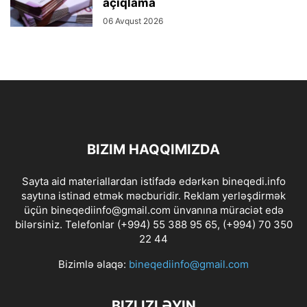
açıqlama
06 Avqust 2026
BIZIM HAQQIMIZDA
Sayta aid materiallardan istifadə edərkən bineqedi.info
saytına istinad etmək məcburidir. Reklam yerləşdirmək
üçün bineqediinfo@gmail.com ünvanına müraciət edə
bilərsiniz. Telefonlar (+994) 55 388 95 65, (+994) 70 350
22 44
Bizimlə əlaqə:
bineqediinfo@gmail.com
BIZI IZLƏYIN