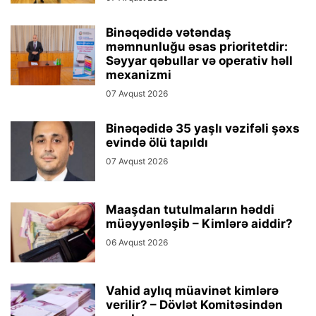
Binəqədidə vətəndaş
məmnunluğu əsas prioritetdir:
Səyyar qəbullar və operativ həll
mexanizmi
07 Avqust 2026
Binəqədidə 35 yaşlı vəzifəli şəxs
evində ölü tapıldı
07 Avqust 2026
Maaşdan tutulmaların həddi
müəyyənləşib – Kimlərə aiddir?
06 Avqust 2026
Vahid aylıq müavinət kimlərə
verilir? – Dövlət Komitəsindən