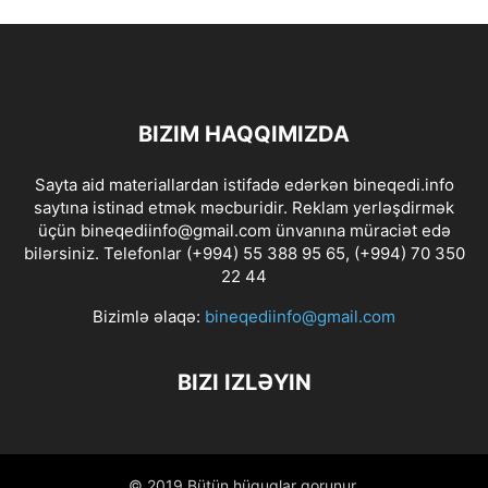
BIZIM HAQQIMIZDA
Sayta aid materiallardan istifadə edərkən bineqedi.info
saytına istinad etmək məcburidir. Reklam yerləşdirmək
üçün bineqediinfo@gmail.com ünvanına müraciət edə
bilərsiniz. Telefonlar (+994) 55 388 95 65, (+994) 70 350
22 44
Bizimlə əlaqə:
bineqediinfo@gmail.com
BIZI IZLƏYIN
© 2019 Bütün hüquqlar qorunur.