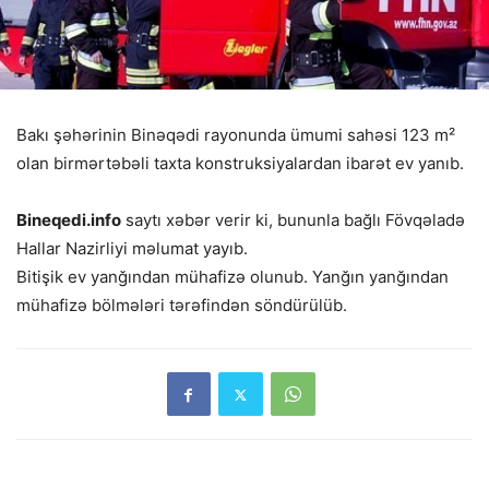
Bakı şəhərinin Binəqədi rayonunda ümumi sahəsi 123 m²
olan birmərtəbəli taxta konstruksiyalardan ibarət ev yanıb.
Bineqedi.info
saytı xəbər verir ki, bununla bağlı Fövqəladə
Hallar Nazirliyi məlumat yayıb.
Bitişik ev yanğından mühafizə olunub. Yanğın yanğından
mühafizə bölmələri tərəfindən söndürülüb.