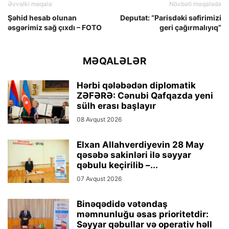
Əvvəlki məqalə
Növbəti məqalədə
Şəhid hesab olunan
Deputat: “Parisdəki səfirimizi
əsgərimiz sağ çıxdı – FOTO
geri çağırmalıyıq”
MƏQALƏLƏR
Hərbi qələbədən diplomatik
ZƏFƏRƏ: Cənubi Qafqazda yeni
sülh erası başlayır
08 Avqust 2026
Elxan Allahverdiyevin 28 May
qəsəbə sakinləri ilə səyyar
qəbulu keçirilib –...
07 Avqust 2026
Binəqədidə vətəndaş
məmnunluğu əsas prioritetdir:
Səyyar qəbullar və operativ həll