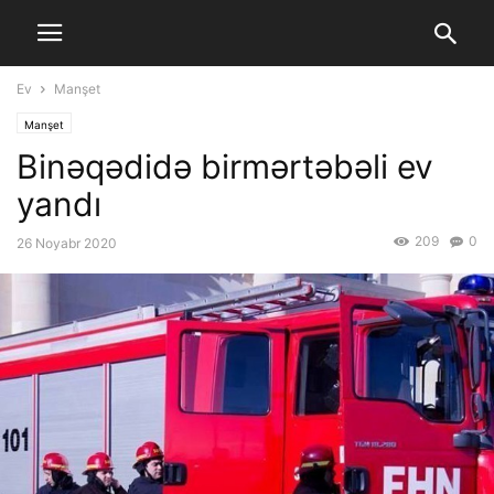
Ev
Manşet
Manşet
Binəqədidə birmərtəbəli ev
yandı
209
0
26 Noyabr 2020