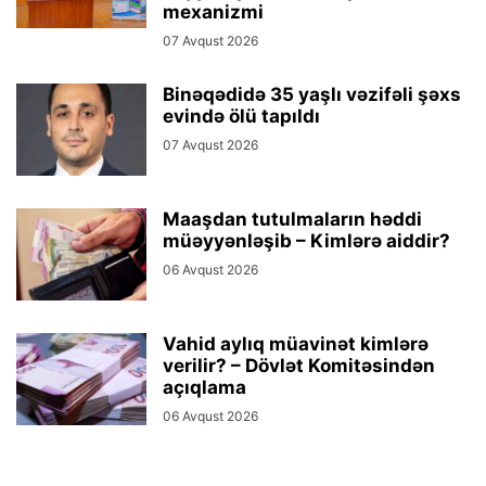
mexanizmi
07 Avqust 2026
Binəqədidə 35 yaşlı vəzifəli şəxs
evində ölü tapıldı
07 Avqust 2026
Maaşdan tutulmaların həddi
müəyyənləşib – Kimlərə aiddir?
06 Avqust 2026
Vahid aylıq müavinət kimlərə
verilir? – Dövlət Komitəsindən
açıqlama
06 Avqust 2026