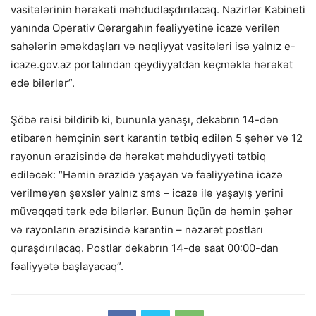
vasitələrinin hərəkəti məhdudlaşdırılacaq. Nazirlər Kabineti
yanında Operativ Qərargahın fəaliyyətinə icazə verilən
sahələrin əməkdaşları və nəqliyyat vasitələri isə yalnız e-
icaze.gov.az portalından qeydiyyatdan keçməklə hərəkət
edə bilərlər”.
Şöbə rəisi bildirib ki, bununla yanaşı, dekabrın 14-dən
etibarən həmçinin sərt karantin tətbiq edilən 5 şəhər və 12
rayonun ərazisində də hərəkət məhdudiyyəti tətbiq
ediləcək: “Həmin ərazidə yaşayan və fəaliyyətinə icazə
verilməyən şəxslər yalnız sms – icazə ilə yaşayış yerini
müvəqqəti tərk edə bilərlər. Bunun üçün də həmin şəhər
və rayonların ərazisində karantin – nəzarət postları
quraşdırılacaq. Postlar dekabrın 14-də saat 00:00-dan
fəaliyyətə başlayacaq”.