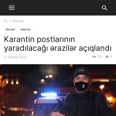
Ev
Manşet
Manşet
Xəbərlər
Karantin postlarının
yaradılacağı ərazilər açıqlandı
202
0
11 Dekabr 2020