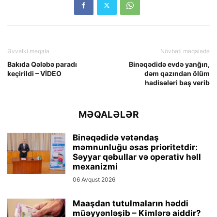
Əvvəlki məqalə
Növbəti məqalədə
Bakıda Qələbə paradı
Binəqədidə evdə yanğın,
keçirildi – VİDEO
dəm qazından ölüm
hadisələri baş verib
MƏQALƏLƏR
Binəqədidə vətəndaş
məmnunluğu əsas prioritetdir:
Səyyar qəbullar və operativ həll
mexanizmi
06 Avqust 2026
Maaşdan tutulmaların həddi
müəyyənləşib – Kimlərə aiddir?