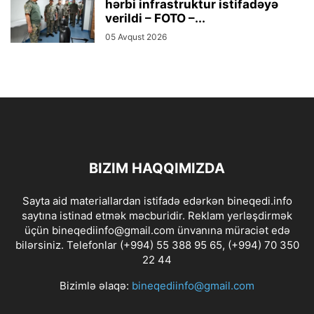
hərbi infrastruktur istifadəyə
verildi – FOTO –...
05 Avqust 2026
BIZIM HAQQIMIZDA
Sayta aid materiallardan istifadə edərkən bineqedi.info
saytına istinad etmək məcburidir. Reklam yerləşdirmək
üçün bineqediinfo@gmail.com ünvanına müraciət edə
bilərsiniz. Telefonlar (+994) 55 388 95 65, (+994) 70 350
22 44
Bizimlə əlaqə:
bineqediinfo@gmail.com