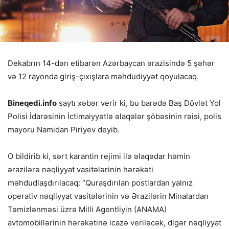
Dekabrın 14-dən etibarən Azərbaycan ərazisində 5 şəhər
və 12 rayonda giriş-çıxışlara məhdudiyyət qoyulacaq.
Bineqedi.info
saytı xəbər verir ki, bu barədə Baş Dövlət Yol
Polisi İdarəsinin İctimaiyyətlə əlaqələr şöbəsinin rəisi, polis
mayoru Namidan Piriyev deyib.
O bildirib ki, sərt karantin rejimi ilə əlaqədar həmin
ərazilərə nəqliyyat vasitələrinin hərəkəti
məhdudlaşdırılacaq: “Quraşdırılan postlardan yalnız
operativ nəqliyyat vasitələrinin və Ərazilərin Minalardan
Təmizlənməsi üzrə Milli Agentliyin (ANAMA)
avtomobillərinin hərəkətinə icazə veriləcək, digər nəqliyyat