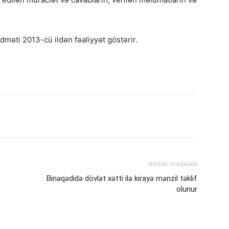
dməti 2013-cü ildən fəaliyyət göstərir.
Növbəti məqalədə
Binəqədidə dövlət xətti ilə kirayə mənzil təklif
olunur