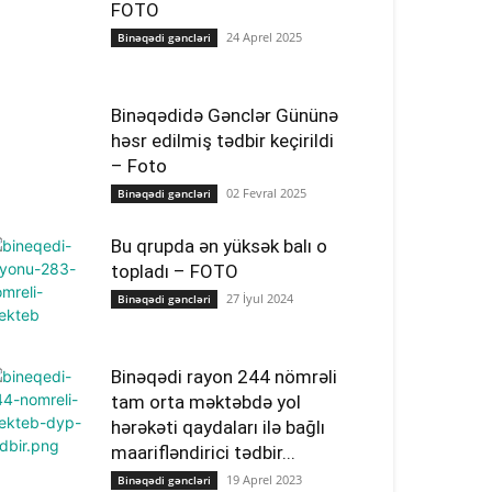
FOTO
24 Aprel 2025
Binəqədi gəncləri
Binəqədidə Gənclər Gününə
həsr edilmiş tədbir keçirildi
– Foto
02 Fevral 2025
Binəqədi gəncləri
Bu qrupda ən yüksək balı o
topladı – FOTO
27 İyul 2024
Binəqədi gəncləri
Binəqədi rayon 244 nömrəli
tam orta məktəbdə yol
hərəkəti qaydaları ilə bağlı
maarifləndirici tədbir...
19 Aprel 2023
Binəqədi gəncləri