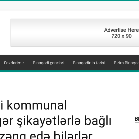
Fəxrlərimiz
Binəqədi gəncləri
Binəqədinin tarixi
Bizim Binəqəd
əri kommunal
ər şikayətlərlə bağlı
B
əng edə bilərlər