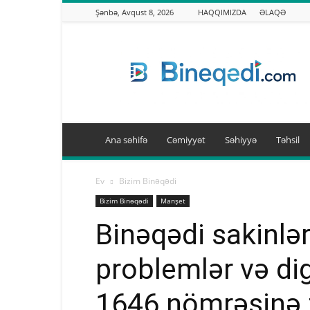
Şənbə, Avqust 8, 2026
HAQQIMIZDA
ƏLAQƏ
Binəqədi.info
Ana səhifə
Cəmiyyət
Səhiyyə
Təhsil
Ev
Bizim Binəqədi
Bizim Binəqədi
Manşet
Binəqədi sakinl
problemlər və dig
1646 nömrəsinə z