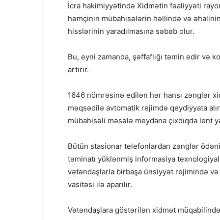
İcra hakimiyyətində Xidmətin fəaliyyəti rayon
həmçinin mübahisələrin həllində və əhalini
hisslərinin yaradılmasına səbəb olur.
Bu, eyni zamanda, şəffaflığı təmin edir və 
artırır.
1646 nömrəsinə edilən hər hansı zənglər x
məqsədilə avtomatik rejimdə qeydiyyata alını
mübahisəli məsələ meydana çıxdıqda lent y
Bütün stasionar telefonlardan zənglər ödən
təminatı yüklənmiş informasiya texnologiyala
vətəndaşlarla birbaşa ünsiyyət rejimində və
vasitəsi ilə aparılır.
Vətəndaşlara göstərilən xidmət müqabilində o