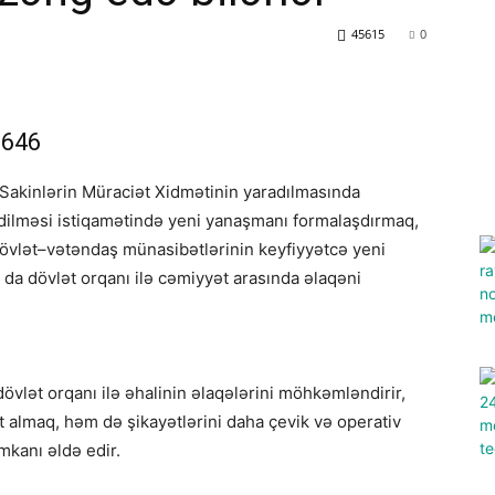
45615
0
1646
Sakinlərin Müraciət Xidmətinin yaradılmasında
məsi istiqamətində yeni yanaşmanı formalaşdırmaq,
dövlət–vətəndaş münasibətlərinin keyfiyyətcə yeni
da dövlət orqanı ilə cəmiyyət arasında əlaqəni
övlət orqanı ilə əhalinin əlaqələrini möhkəmləndirir,
almaq, həm də şikayətlərini daha çevik və operativ
mkanı əldə edir.