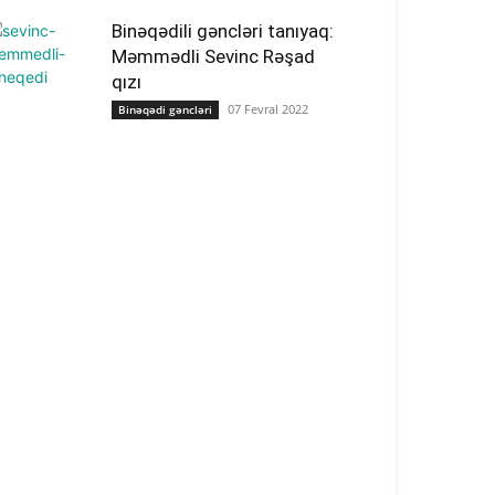
Binəqədili gəncləri tanıyaq:
Məmmədli Sevinc Rəşad
qızı
07 Fevral 2022
Binəqədi gəncləri