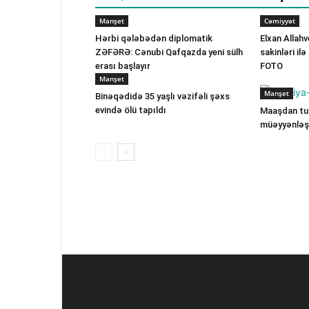
Manşet
Cəmiyyət
Hərbi qələbədən diplomatik
Elxan Allah
ZƏFƏRƏ: Cənubi Qafqazda yeni sülh
sakinləri il
erası başlayır
FOTO
Manşet
Manşet
Binəqədidə 35 yaşlı vəzifəli şəxs
evində ölü tapıldı
Maaşdan tut
müəyyənləşi