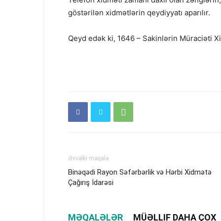
göstərilən xidmətlərin qeydiyyatı aparılır.
Qeyd edək ki, 1646 – Sakinlərin Müraciəti Xi
Əvvəlki məqalə
Binəqədi Rayon Səfərbərlik və Hərbi Xidmətə
Çağırış İdarəsi
MƏQALƏLƏR
MÜƏLLIF DAHA ÇOX