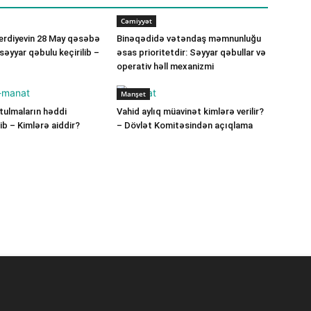
Cəmiyyət
verdiyevin 28 May qəsəbə
Binəqədidə vətəndaş məmnunluğu
ə səyyar qəbulu keçirilib –
əsas prioritetdir: Səyyar qəbullar və
operativ həll mexanizmi
Manşet
ulmaların həddi
Vahid aylıq müavinət kimlərə verilir?
b – Kimlərə aiddir?
– Dövlət Komitəsindən açıqlama