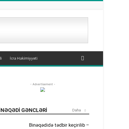
i
İcra Hakimiyyəti
- Advertisement -
INƏQƏDI GƏNCLƏRI
Daha
Binəqədidə tədbir keçirilib –