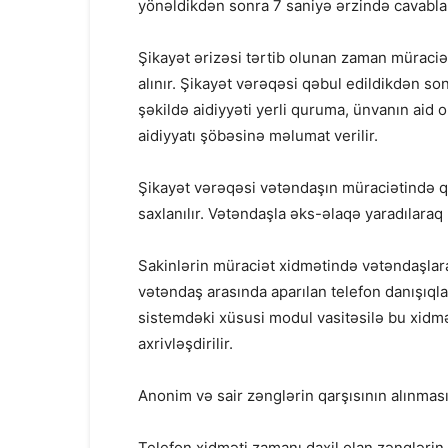
yönəldikdən sonra 7 saniyə ərzində cavablan
Şikayət ərizəsi tərtib olunan zaman müraciə
alınır. Şikayət vərəqəsi qəbul edildikdən so
şəkildə aidiyyəti yerli quruma, ünvanın aid
aidiyyatı şöbəsinə məlumat verilir.
Şikayət vərəqəsi vətəndaşın müraciətində 
saxlanılır. Vətəndaşla əks-əlaqə yaradılara
Sakinlərin müraciət xidmətində vətəndaşlar
vətəndaş arasında aparılan telefon danışıq
sistemdəki xüsusi modul vasitəsilə bu xidmət
axrivləşdirilir.
Anonim və sair zənglərin qarşısının alınmas
Telefon xidməti zamanı daxil olan zənglərin,