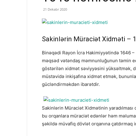
21 Dekabr 2020
Sakinlərin Müraciət Xidməti – 
Binəqədi Rayon İcra Hakimiyyətində 1646 – 
məqsəd vətəndaş məmnunluğunun təmin edil
göstərilən xidmət səviyyəsini yüksəltmək, 
müstəvidə inkişafına xidmət etmək, bununla 
gücləndirməkdən ibarətdir.
Sakinlərin Müraciət Xidmətinin yaradılması d
bu orqanlara müraciət edənlər həm məlumat 
şəkildə müvafiq dövlət orqanına çatdırmaq i