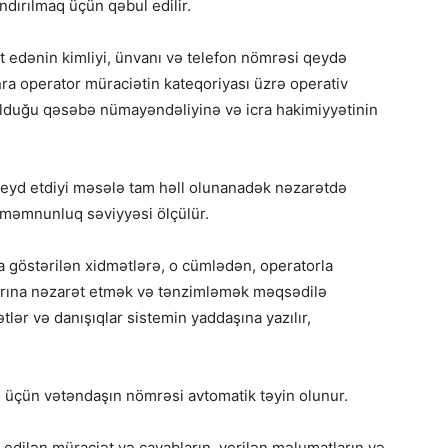
dırılmaq üçün qəbul edilir.
t edənin kimliyi, ünvanı və telefon nömrəsi qeydə
nra operator müraciətin kateqoriyası üzrə operativ
 olduğu qəsəbə nümayəndəliyinə və icra hakimiyyətinin
qeyd etdiyi məsələ tam həll olunanadək nəzarətdə
q məmnunluq səviyyəsi ölçülür.
a göstərilən xidmətlərə, o cümlədən, operatorla
larına nəzarət etmək və tənzimləmək məqsədilə
lər və danışıqlar sistemin yaddaşına yazılır,
ı üçün vətəndaşın nömrəsi avtomatik təyin olunur.
 edilən müraciət və cavabların, verilən məlumatların və