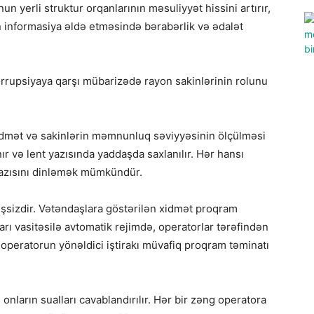
un yerli struktur orqanlarının məsuliyyət hissini artırır,
n informasiya əldə etməsində bərabərlik və ədalət
korrupsiyaya qarşı mübarizədə rayon sakinlərinin rolunu
idmət və sakinlərin məmnunluq səviyyəsinin ölçülməsi
r və lent yazısında yaddaşda saxlanılır. Hər hansı
azısını dinləmək mümkündür.
işsizdir. Vətəndaşlara göstərilən xidmət proqram
rı vasitəsilə avtomatik rejimdə, operatorlar tərəfindən
 operatorun yönəldici iştirakı müvafiq proqram təminatı
nların sualları cavablandırılır. Hər bir zəng operatora