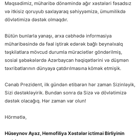
Məqsədimiz, müharibə dönəmində ağır xəstələri fəsadsız
və itkisiz qoruyub saxlayaraq səhiyyəmizə, ümumilikdə
dövlətimizə dəstək olmaqdır.
Bütün bunlarla yanaşı, arxa cəbhədə informasiya
müharibəsində də fəal iştirak edərək bağlı beynəlxalq
təşkilatlara mövcud durumla müraciətlər göndərilmiş,
sosial şəbəkələrdə Azərbaycan həqiqətlərini və düşmən
təxribatlarının dünyaya çatdırılmasına kömək etmişik.
Cənab Prezident, ilk gündən etibarən hər zaman Sizinləyik,
Sizi dəstəkləyirik. Bundan sonra da Sizə və dövlətimizə
dəstək olacağıq. Hər zaman var olun!
Hörmətlə,
Hüseynov Ayaz, Hemofiliya Xəstələr ictimai Birliyinin