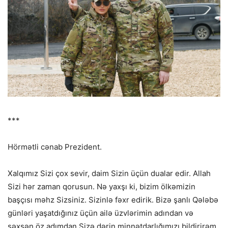
***
Hörmətli cənab Prezident.
Xalqımız Sizi çox sevir, daim Sizin üçün dualar edir. Allah
Sizi hər zaman qorusun. Nə yaxşı ki, bizim ölkəmizin
başçısı məhz Sizsiniz. Sizinlə fəxr edirik. Bizə şanlı Qələbə
günləri yaşatdığınız üçün ailə üzvlərimin adından və
şəxsən öz adımdan Sizə dərin minnətdarlığımızı bildirirəm.