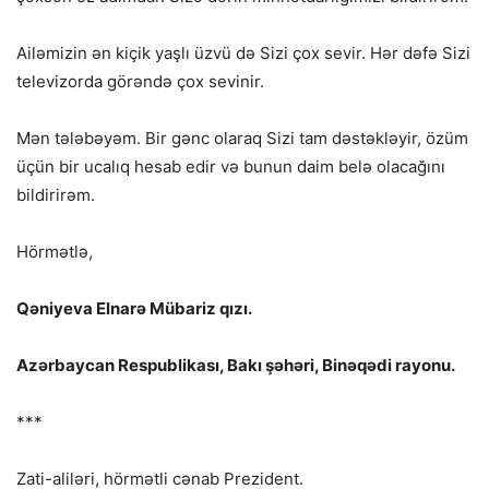
Ailəmizin ən kiçik yaşlı üzvü də Sizi çox sevir. Hər dəfə Sizi
televizorda görəndə çox sevinir.
Mən tələbəyəm. Bir gənc olaraq Sizi tam dəstəkləyir, özüm
üçün bir ucalıq hesab edir və bunun daim belə olacağını
bildirirəm.
Hörmətlə,
Qəniyeva Elnarə Mübariz qızı.
Azərbaycan Respublikası, Bakı şəhəri, Binəqədi rayonu.
***
Zati-aliləri, hörmətli cənab Prezident.