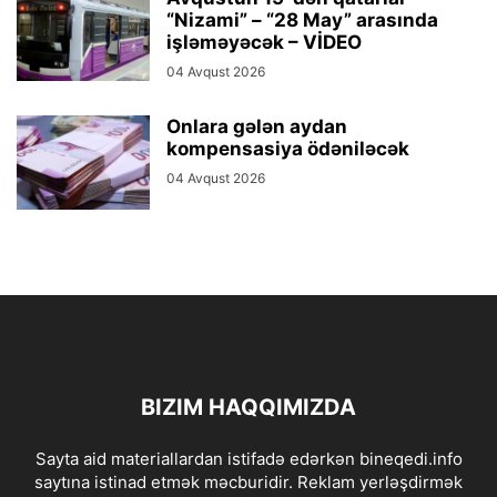
“Nizami” – “28 May” arasında
işləməyəcək – VİDEO
04 Avqust 2026
Onlara gələn aydan
kompensasiya ödəniləcək
04 Avqust 2026
BIZIM HAQQIMIZDA
Sayta aid materiallardan istifadə edərkən bineqedi.info
saytına istinad etmək məcburidir. Reklam yerləşdirmək