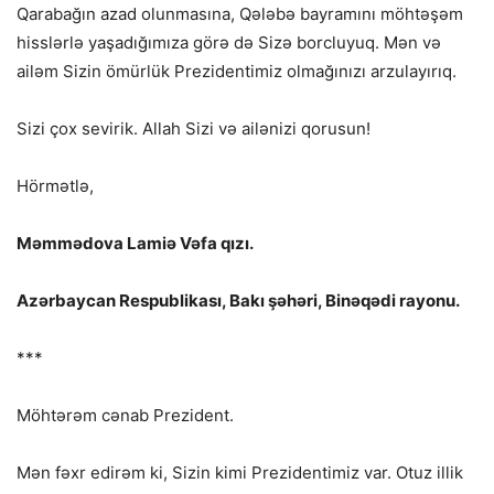
Qarabağın azad olunmasına, Qələbə bayramını möhtəşəm
hisslərlə yaşadığımıza görə də Sizə borcluyuq. Mən və
ailəm Sizin ömürlük Prezidentimiz olmağınızı arzulayırıq.
Sizi çox sevirik. Allah Sizi və ailənizi qorusun!
Hörmətlə,
Məmmədova Lamiə Vəfa qızı.
Azərbaycan Respublikası, Bakı şəhəri, Binəqədi rayonu.
***
Möhtərəm cənab Prezident.
Mən fəxr edirəm ki, Sizin kimi Prezidentimiz var. Otuz illik