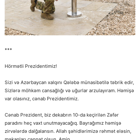
***
Hörmətli Prezidentimiz!
Sizi və Azərbaycan xalqını Qələbə münasibətilə təbrik edir,
Sizlərə möhkəm cansağlığı və uğurlar arzulayıram. Həmişə
var olasınız, cənab Prezidentimiz.
Cənab Prezident, biz dekabrın 10-da keçirilən Zəfər
paradını heç vaxt unutmayacağıq. Bayrağımız həmişə
zirvələrdə dalğalansın. Allah şəhidlərimizə rəhmət eləsin,
məkanları cənnət olsun. Amin.