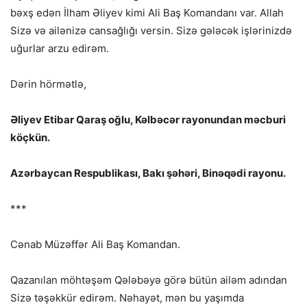
bəxş edən İlham Əliyev kimi Ali Baş Komandanı var. Allah
Sizə və ailənizə cansağlığı versin. Sizə gələcək işlərinizdə
uğurlar arzu edirəm.
Dərin hörmətlə,
Əliyev Etibar Qaraş oğlu, Kəlbəcər rayonundan məcburi
köçkün.
Azərbaycan Respublikası, Bakı şəhəri, Binəqədi rayonu.
***
Cənab Müzəffər Ali Baş Komandan.
Qazanılan möhtəşəm Qələbəyə görə bütün ailəm adından
Sizə təşəkkür edirəm. Nəhayət, mən bu yaşımda