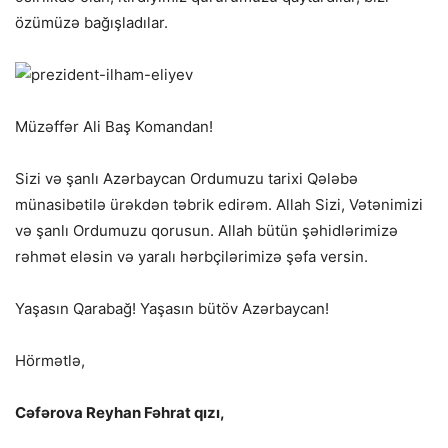
özümüzə bağışladılar.
Müzəffər Ali Baş Komandan!
Sizi və şanlı Azərbaycan Ordumuzu tarixi Qələbə
münasibətilə ürəkdən təbrik edirəm. Allah Sizi, Vətənimizi
və şanlı Ordumuzu qorusun. Allah bütün şəhidlərimizə
rəhmət eləsin və yaralı hərbçilərimizə şəfa versin.
Yaşasın Qarabağ! Yaşasın bütöv Azərbaycan!
Hörmətlə,
Cəfərova Reyhan Fəhrat qızı,