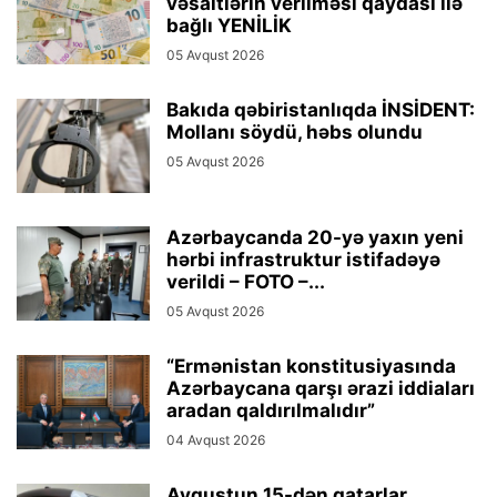
vəsaitlərin verilməsi qaydası ilə
bağlı YENİLİK
05 Avqust 2026
Bakıda qəbiristanlıqda İNSİDENT:
Mollanı söydü, həbs olundu
05 Avqust 2026
Azərbaycanda 20-yə yaxın yeni
hərbi infrastruktur istifadəyə
verildi – FOTO –...
05 Avqust 2026
“Ermənistan konstitusiyasında
Azərbaycana qarşı ərazi iddiaları
aradan qaldırılmalıdır”
04 Avqust 2026
Avqustun 15-dən qatarlar