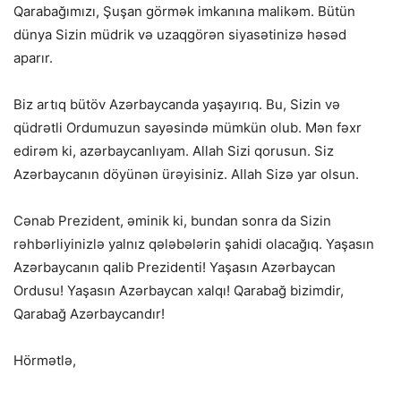
Qarabağımızı, Şuşan görmək imkanına malikəm. Bütün
dünya Sizin müdrik və uzaqgörən siyasətinizə həsəd
aparır.
Biz artıq bütöv Azərbaycanda yaşayırıq. Bu, Sizin və
qüdrətli Ordumuzun sayəsində mümkün olub. Mən fəxr
edirəm ki, azərbaycanlıyam. Allah Sizi qorusun. Siz
Azərbaycanın döyünən ürəyisiniz. Allah Sizə yar olsun.
Cənab Prezident, əminik ki, bundan sonra da Sizin
rəhbərliyinizlə yalnız qələbələrin şahidi olacağıq. Yaşasın
Azərbaycanın qalib Prezidenti! Yaşasın Azərbaycan
Ordusu! Yaşasın Azərbaycan xalqı! Qarabağ bizimdir,
Qarabağ Azərbaycandır!
Hörmətlə,