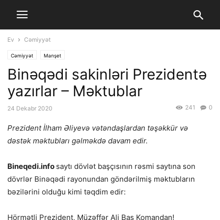
Ev
Cəmiyyət
Cəmiyyət
Manşet
Binəqədi sakinləri Prezidentə
yazırlar – Məktublar
241
0
24 Dekabr 2020
Prezident İlham Əliyevə vətəndaşlardan təşəkkür və
dəstək məktubları gəlməkdə davam edir.
Bineqedi.info
saytı dövlət başçısının rəsmi saytına son
dövrlər Binəqədi rayonundan göndərilmiş məktubların
bəzilərini olduğu kimi təqdim edir:
Hörmətli Prezident, Müzəffər Ali Baş Komandan!