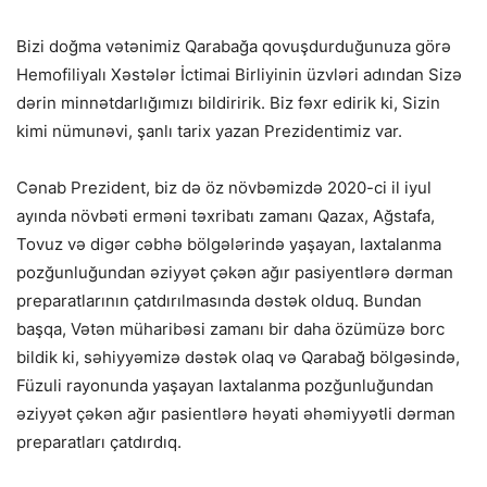
Bizi doğma vətənimiz Qarabağa qovuşdurduğunuza görə
Hemofiliyalı Xəstələr İctimai Birliyinin üzvləri adından Sizə
dərin minnətdarlığımızı bildiririk. Biz fəxr edirik ki, Sizin
kimi nümunəvi, şanlı tarix yazan Prezidentimiz var.
Cənab Prezident, biz də öz növbəmizdə 2020-ci il iyul
ayında növbəti erməni təxribatı zamanı Qazax, Ağstafa,
Tovuz və digər cəbhə bölgələrində yaşayan, laxtalanma
pozğunluğundan əziyyət çəkən ağır pasiyentlərə dərman
preparatlarının çatdırılmasında dəstək olduq. Bundan
başqa, Vətən müharibəsi zamanı bir daha özümüzə borc
bildik ki, səhiyyəmizə dəstək olaq və Qarabağ bölgəsində,
Füzuli rayonunda yaşayan laxtalanma pozğunluğundan
əziyyət çəkən ağır pasientlərə həyati əhəmiyyətli dərman
preparatları çatdırdıq.