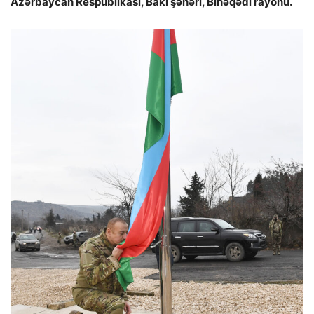
Azərbaycan Respublikası, Bakı şəhəri, Binəqədi rayonu.