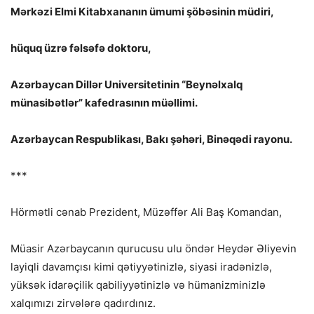
Mərkəzi Elmi Kitabxananın ümumi şöbəsinin müdiri,
hüquq üzrə fəlsəfə doktoru,
Azərbaycan Dillər Universitetinin “Beynəlxalq
münasibətlər” kafedrasının müəllimi.
Azərbaycan Respublikası, Bakı şəhəri, Binəqədi rayonu.
***
Hörmətli cənab Prezident, Müzəffər Ali Baş Komandan,
Müasir Azərbaycanın qurucusu ulu öndər Heydər Əliyevin
layiqli davamçısı kimi qətiyyətinizlə, siyasi iradənizlə,
yüksək idarəçilik qabiliyyətinizlə və hümanizminizlə
xalqımızı zirvələrə qadırdınız.