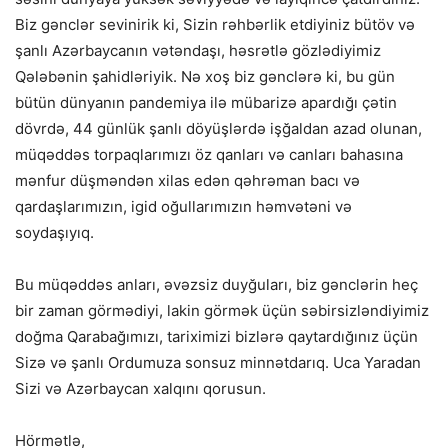
Biz gənclər sevinirik ki, Sizin rəhbərlik etdiyiniz bütöv və
şanlı Azərbaycanın vətəndaşı, həsrətlə gözlədiyimiz
Qələbənin şahidləriyik. Nə xoş biz gənclərə ki, bu gün
bütün dünyanın pandemiya ilə mübarizə apardığı çətin
dövrdə, 44 günlük şanlı döyüşlərdə işğaldan azad olunan,
müqəddəs torpaqlarımızı öz qanları və canları bahasına
mənfur düşməndən xilas edən qəhrəman bacı və
qardaşlarımızın, igid oğullarımızın həmvətəni və
soydaşıyıq.
Bu müqəddəs anları, əvəzsiz duyğuları, biz gənclərin heç
bir zaman görmədiyi, lakin görmək üçün səbirsizləndiyimiz
doğma Qarabağımızı, tariximizi bizlərə qaytardığınız üçün
Sizə və şanlı Ordumuza sonsuz minnətdarıq. Uca Yaradan
Sizi və Azərbaycan xalqını qorusun.
Hörmətlə,