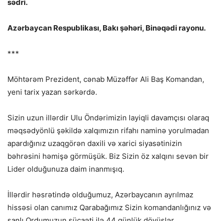
sədri.
Azərbaycan Respublikası, Bakı şəhəri, Binəqədi rayonu.
***
Möhtərəm Prezident, cənab Müzəffər Ali Baş Komandan,
yeni tarix yazan sərkərdə.
Sizin uzun illərdir Ulu Öndərimizin layiqli davamçısı olaraq
məqsədyönlü şəkildə xalqımızın rifahı naminə yorulmadan
apardığınız uzaqgörən daxili və xarici siyasətinizin
bəhrəsini həmişə görmüşük. Biz Sizin öz xalqını sevən bir
Lider olduğunuza daim inanmışıq.
İllərdir həsrətində olduğumuz, Azərbaycanın ayrılmaz
hissəsi olan canımız Qarabağımız Sizin komandanlığınız və
şanlı Ordumuzun şücaəti ilə 44 günlük döyüşlər