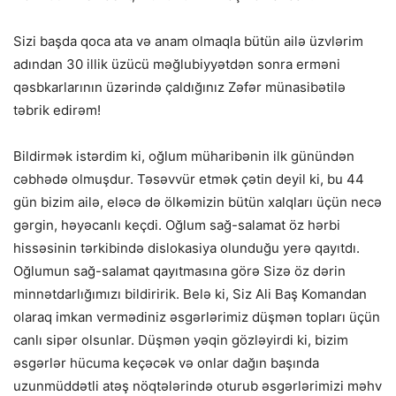
Sizi başda qoca ata və anam olmaqla bütün ailə üzvlərim
adından 30 illik üzücü məğlubiyyətdən sonra erməni
qəsbkarlarının üzərində çaldığınız Zəfər münasibətilə
təbrik edirəm!
Bildirmək istərdim ki, oğlum müharibənin ilk günündən
cəbhədə olmuşdur. Təsəvvür etmək çətin deyil ki, bu 44
gün bizim ailə, eləcə də ölkəmizin bütün xalqları üçün necə
gərgin, həyəcanlı keçdi. Oğlum sağ-salamat öz hərbi
hissəsinin tərkibində dislokasiya olunduğu yerə qayıtdı.
Oğlumun sağ-salamat qayıtmasına görə Sizə öz dərin
minnətdarlığımızı bildiririk. Belə ki, Siz Ali Baş Komandan
olaraq imkan vermədiniz əsgərlərimiz düşmən topları üçün
canlı sipər olsunlar. Düşmən yəqin gözləyirdi ki, bizim
əsgərlər hücuma keçəcək və onlar dağın başında
uzunmüddətli atəş nöqtələrində oturub əsgərlərimizi məhv