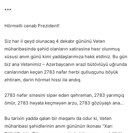
***
Hörmətli cənab Prezident!
Siz hər il qeyd olunacaq 4 dekabr gününü Vətən
müharibəsində şəhid olanların xatirəsinə həsr olunmuş
xüsusi anım günü kimi yaddaşlarımıza həkk etdiniz. Bu gün
biz ana Vətənimiz – Azərbaycanın ərazi bütövlüyü uğrunda
canlarından keçən 2783 nəfər hərbi qulluqçunu böyük
ehtiram, dərin hörmət hissi ilə andıq.
2783 nəfər sinəsini sipər edən qəhrəman, 2783 yarımçıq
ömür, 2783 həyata keçməyən arzu, 2783 gözüyaşlı ana…
Bu tarixin yadda qalan bir məqamı da odur ki, Vətən
müharibəsi şəhidlərinin anım gününün ikonası “Xarı