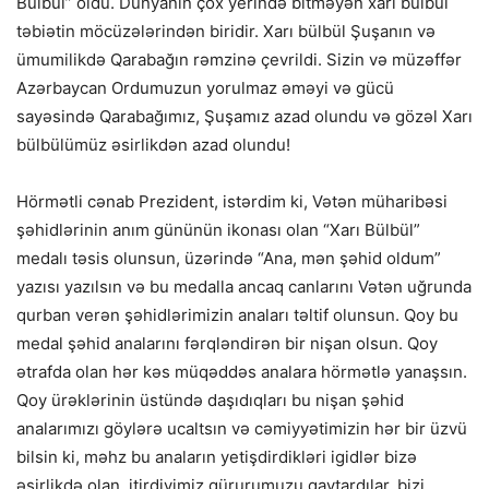
Bülbül” oldu. Dünyanın çox yerində bitməyən xarı bülbül
təbiətin möcüzələrindən biridir. Xarı bülbül Şuşanın və
ümumilikdə Qarabağın rəmzinə çevrildi. Sizin və müzəffər
Azərbaycan Ordumuzun yorulmaz əməyi və gücü
sayəsində Qarabağımız, Şuşamız azad olundu və gözəl Xarı
bülbülümüz əsirlikdən azad olundu!
Hörmətli cənab Prezident, istərdim ki, Vətən müharibəsi
şəhidlərinin anım gününün ikonası olan “Xarı Bülbül”
medalı təsis olunsun, üzərində “Ana, mən şəhid oldum”
yazısı yazılsın və bu medalla ancaq canlarını Vətən uğrunda
qurban verən şəhidlərimizin anaları təltif olunsun. Qoy bu
medal şəhid analarını fərqləndirən bir nişan olsun. Qoy
ətrafda olan hər kəs müqəddəs analara hörmətlə yanaşsın.
Qoy ürəklərinin üstündə daşıdıqları bu nişan şəhid
analarımızı göylərə ucaltsın və cəmiyyətimizin hər bir üzvü
bilsin ki, məhz bu anaların yetişdirdikləri igidlər bizə
əsirlikdə olan, itirdiyimiz qürurumuzu qaytardılar, bizi