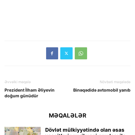
Əvvəlki məqalə
Növbəti məqalədə
Prezident İlham Əliyevin
Binəqədidə avtomobil yanıb
doğum günüdür
MƏQALƏLƏR
Dövlət mülkiyyətində olan əsas