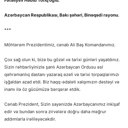
Fətəliyev Həbib Tofiq oğlu.
Azərbaycan Respublikası, Bakı şəhəri, Binəqədi rayonu.
***
Möhtərəm Prezidentimiz, cənab Ali Baş Komandanımız.
Çox sağ olun ki, bizə bu gözəl və tarixi günləri yaşatdınız.
Sizin rəhbərliyinizlə şanlı Azərbaycan Ordusu əsl
qəhrəmanlıq dastanı yazaraq əzəli və tarixi torpaqlarımızı
işğaldan azad etdi. Biz haqq-ədaləti xalqımızın dəstəyi və
inamı ilə öz gücümüzə bərqərar etdik.
Cənab Prezident, Sizin sayənizdə Azərbaycanımız inkişaf
edir və bundan sonra zirvələrə doğru daha məğrur
addımlarla irəliləyəcəkdir.