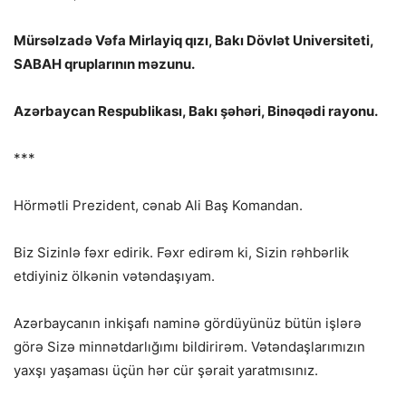
Mürsəlzadə Vəfa Mirlayiq qızı, Bakı Dövlət Universiteti,
SABAH qruplarının məzunu.
Azərbaycan Respublikası, Bakı şəhəri, Binəqədi rayonu.
***
Hörmətli Prezident, cənab Ali Baş Komandan.
Biz Sizinlə fəxr edirik. Fəxr edirəm ki, Sizin rəhbərlik
etdiyiniz ölkənin vətəndaşıyam.
Azərbaycanın inkişafı naminə gördüyünüz bütün işlərə
görə Sizə minnətdarlığımı bildirirəm. Vətəndaşlarımızın
yaxşı yaşaması üçün hər cür şərait yaratmısınız.