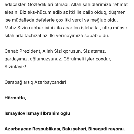
edəcəklər. Gözlədikləri olmadı. Allah şəhidlərimizə rəhmət
eləsin. Biz əks-hücum edib az itki ilə qalib olduq, düşmən
isə müdafiədə dəfələrlə çox itki verdi və məğlub oldu.
Məhz Sizin rəhbərliyiniz ilə aparılan islahatlar, ultra müasir
silahlarla təchizat az itki verməyimizə səbəb oldu.
Cənab Prezident, Allah Sizi qorusun. Siz atamız,
qardaşımız, oğlumuzsunuz. Görülməli işlər çoxdur,
Sizinləyik!
Qarabağ artıq Azərbaycandır!
Hörmətlə,
İsmayılov İsmayıl İbrahim oğlu
Azərbaycan Respublikası, Bakı şəhəri, Binəqədi rayonu.