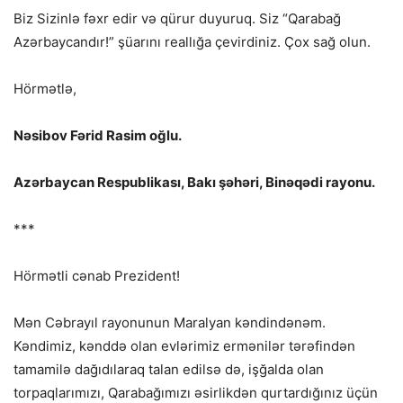
Biz Sizinlə fəxr edir və qürur duyuruq. Siz “Qarabağ
Azərbaycandır!” şüarını reallığa çevirdiniz. Çox sağ olun.
Hörmətlə,
Nəsibov Fərid Rasim oğlu.
Azərbaycan Respublikası, Bakı şəhəri, Binəqədi rayonu.
***
Hörmətli cənab Prezident!
Mən Cəbrayıl rayonunun Maralyan kəndindənəm.
Kəndimiz, kənddə olan evlərimiz ermənilər tərəfindən
tamamilə dağıdılaraq talan edilsə də, işğalda olan
torpaqlarımızı, Qarabağımızı əsirlikdən qurtardığınız üçün