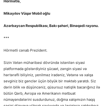
Hörmətlə,
Mikayılov Vüqar Mobil oğlu
Azərbaycan Respublikası, Bakı şəhəri, Binəqədi rayonu.
***
Hörmətli cənab Prezident.
Sizin Vətən müharibəsi dövründə istənilən siyasi
platformada göstərdiyiniz şücaət, zəngin siyasi və
hərtərəfli biliyiniz, yenilməz iradəniz, Vətənə və xalqa
sevginiz biz gənclər üçün böyük bir məktəb yaratdı. Siz
dərin bilik və düşüncəniz, qüsursuz natiqlik bacarığınız ilə
bütün Qərb, Avropa və Amerikanın mətbuat
nümayəndələrini susdurdunuz, doğma xalqımızın haqq
səsini dünyaya yüksək səviyyədə və layiqincə çatdırdınız.