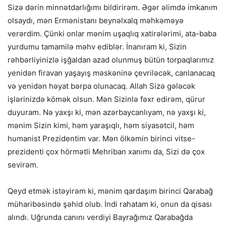
Sizə dərin minnətdarlığımı bildirirəm. Əgər əlimdə imkanım
olsaydı, mən Ermənistanı beynəlxalq məhkəməyə
verərdim. Çünki onlar mənim uşaqlıq xatirələrimi, ata-baba
yurdumu tamamilə məhv ediblər. İnanıram ki, Sizin
rəhbərliyinizlə işğaldan azad olunmuş bütün torpaqlarımız
yenidən firavan yaşayış məskəninə çevriləcək, canlanacaq
və yenidən həyat bərpa olunacaq. Allah Sizə gələcək
işlərinizdə kömək olsun. Mən Sizinlə fəxr edirəm, qürur
duyuram. Nə yaxşı ki, mən azərbaycanlıyam, nə yaxşı ki,
mənim Sizin kimi, həm yaraşıqlı, həm siyasətcil, həm
humanist Prezidentim var. Mən ölkəmin birinci vitse-
prezidenti çox hörmətli Mehriban xanımı da, Sizi də çox
sevirəm.
Qeyd etmək istəyirəm ki, mənim qardaşım birinci Qarabağ
müharibəsində şəhid olub. İndi rahatam ki, onun da qisası
alındı. Uğrunda canını verdiyi Bayrağımız Qarabağda