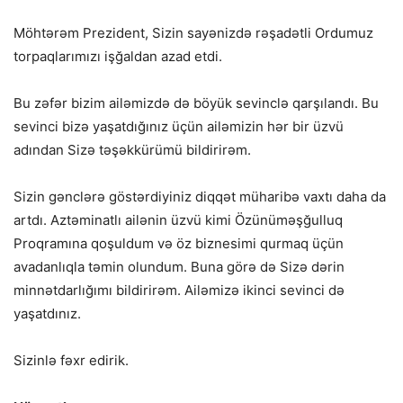
Möhtərəm Prezident, Sizin sayənizdə rəşadətli Ordumuz
torpaqlarımızı işğaldan azad etdi.
Bu zəfər bizim ailəmizdə də böyük sevinclə qarşılandı. Bu
sevinci bizə yaşatdığınız üçün ailəmizin hər bir üzvü
adından Sizə təşəkkürümü bildirirəm.
Sizin gənclərə göstərdiyiniz diqqət müharibə vaxtı daha da
artdı. Aztəminatlı ailənin üzvü kimi Özünüməşğulluq
Proqramına qoşuldum və öz biznesimi qurmaq üçün
avadanlıqla təmin olundum. Buna görə də Sizə dərin
minnətdarlığımı bildirirəm. Ailəmizə ikinci sevinci də
yaşatdınız.
Sizinlə fəxr edirik.