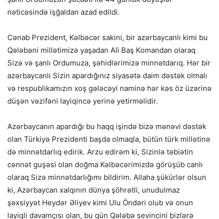
nəticəsində işğaldan azad edildi.
Cənab Prezident, Kəlbəcər sakini, bir azərbaycanlı kimi bu
Qələbəni millətimizə yaşadan Ali Baş Komandan olaraq
Sizə və şanlı Ordumuza, şəhidlərimizə minnətdarıq. Hər bir
azərbaycanlı Sizin apardığınız siyasətə daim dəstək olmalı
və respublikamızın xoş gələcəyi naminə hər kəs öz üzərinə
düşən vəzifəni layiqincə yerinə yetirməlidir.
Azərbaycanın apardığı bu haqq işində bizə mənəvi dəstək
olan Türkiyə Prezidenti başda olmaqla, bütün türk millətinə
də minnətdarlıq edirik. Arzu edirəm ki, Sizinlə təbiətin
cənnət guşəsi olan doğma Kəlbəcərimizdə görüşüb canlı
olaraq Sizə minnətdarlığımı bildirim. Allaha şükürlər olsun
ki, Azərbaycan xalqının dünya şöhrətli, unudulmaz
şəxsiyyət Heydər Əliyev kimi Ulu Öndəri olub və onun
layiqli davamçısı olan, bu gün Qələbə sevincini bizlərə