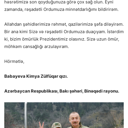
həsrətimizə son qoyduğunuza görə çox sağ olun. Eyni
zamanda, rəşadətli Ordumuza minnətdarlığımı bildirirəm.
Allahdan şəhidlərimizə rəhmət, qazilərimizə şəfa diləyirəm.
Bir ana kimi Sizə və rəşadətli Ordumuza duaçıyam. İstərdim
ki, bizim ömürlük Prezidentimiz olasınız. Sizə uzun ömür,
möhkəm cansağlığı arzulayıram.
Hörmətlə,
Babayeva Kimya Zülfüqar qızı.
Azərbaycan Respublikası, Bakı şəhəri, Binəqədi rayonu.