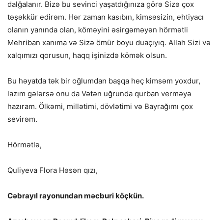
dalğalanır. Bizə bu sevinci yaşatdığınıza görə Sizə çox
təşəkkür edirəm. Hər zaman kasıbın, kimsəsizin, ehtiyacı
olanın yanında olan, köməyini əsirgəməyən hörmətli
Mehriban xanıma və Sizə ömür boyu duaçıyıq. Allah Sizi və
xalqımızı qorusun, haqq işinizdə kömək olsun.
Bu həyatda tək bir oğlumdan başqa heç kimsəm yoxdur,
lazım gələrsə onu da Vətən uğrunda qurban verməyə
hazıram. Ölkəmi, millətimi, dövlətimi və Bayrağımı çox
sevirəm.
Hörmətlə,
Quliyeva Flora Həsən qızı,
Cəbrayıl rayonundan məcburi köçkün.