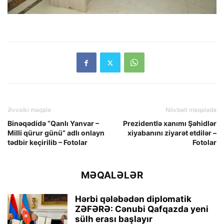
Əvvəlki məqalə
Növbəti məqalədə
Binəqədidə “Qanlı Yanvar –
Prezidentlə xanımı Şəhidlər
Milli qürur günü” adlı onlayn
xiyabanını ziyarət etdilər –
tədbir keçirilib – Fotolar
Fotolar
MƏQALƏLƏR
Hərbi qələbədən diplomatik
ZƏFƏRƏ: Cənubi Qafqazda yeni
sülh erası başlayır