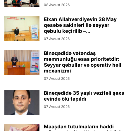
08 Avqust 2026
Elxan Allahverdiyevin 28 May
qəsəbə sakinləri ilə səyyar
qəbulu keçirilib –...
07 Avqust 2026
Binəqədidə vətəndaş
məmnunluğu əsas prioritetdir:
Səyyar qəbullar və operativ həll
mexanizmi
07 Avqust 2026
Binəqədidə 35 yaşlı vəzifəli şəxs
evində ölü tapıldı
07 Avqust 2026
Maaşdan tutulmaların həddi