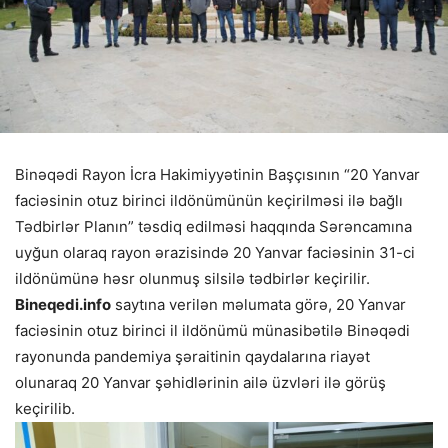
Binəqədi Rayon İcra Hakimiyyətinin Başçısının “20 Yanvar
faciəsinin otuz birinci ildönümünün keçirilməsi ilə bağlı
Tədbirlər Planın” təsdiq edilməsi haqqında Sərəncamına
uyğun olaraq rayon ərazisində 20 Yanvar faciəsinin 31-ci
ildönümünə həsr olunmuş silsilə tədbirlər keçirilir.
Bineqedi.info
saytına verilən məlumata görə, 20 Yanvar
faciəsinin otuz birinci il ildönümü münasibətilə Binəqədi
rayonunda pandemiya şəraitinin qaydalarına riayət
olunaraq 20 Yanvar şəhidlərinin ailə üzvləri ilə görüş
keçirilib.