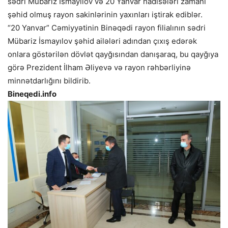
sədri Mübariz İsmayılov və 20 Yanvar hadisələri zamanı
şəhid olmuş rayon sakinlərinin yaxınları iştirak ediblər.
“20 Yanvar” Cəmiyyətinin Binəqədi rayon filialının sədri
Mübariz İsmayılov şəhid ailələri adından çıxış edərək
onlara göstərilən dövlət qayğısından danışaraq, bu qayğıya
görə Prezident İlham Əliyevə və rayon rəhbərliyinə
minnətdarlığını bildirib.
Bineqedi.info