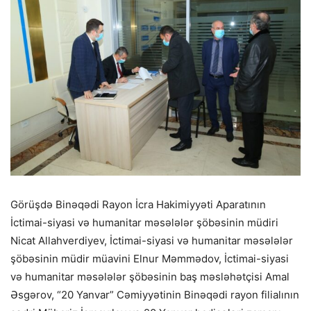
Görüşdə Binəqədi Rayon İcra Hakimiyyəti Aparatının
İctimai-siyasi və humanitar məsələlər şöbəsinin müdiri
Nicat Allahverdiyev, İctimai-siyasi və humanitar məsələlər
şöbəsinin müdir müavini Elnur Məmmədov, İctimai-siyasi
və humanitar məsələlər şöbəsinin baş məsləhətçisi Amal
Əsgərov, “20 Yanvar” Cəmiyyətinin Binəqədi rayon filialının