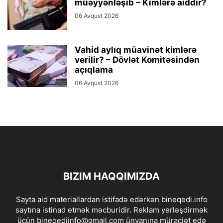
müəyyənləşib – Kimlərə aiddir?
06 Avqust 2026
Vahid aylıq müavinət kimlərə
verilir? – Dövlət Komitəsindən
açıqlama
06 Avqust 2026
BIZIM HAQQIMIZDA
Sayta aid materiallardan istifadə edərkən bineqedi.info
saytına istinad etmək məcburidir. Reklam yerləşdirmək
üçün bineqediinfo@gmail.com ünvanına müraciət edə