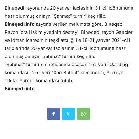
Binəqədi rayonunda 20 yanvar faciəsinin 31-ci ildönümünə
həsr olunmuş onlayn “Şahmat” turniri keçirilib.
Bineqedi.info
saytına verilən məlumata görə, Binəqədi
Rayon İcra Hakimiyyətinin dəstəyi, Binəqədi rayon Gənclər
və İdman İdarəsinin təşkilatçılığı ilə 18-21 yanvar 2021-ci il
tarixlərində 20 yanvar faciəsinin 31-ci ildönümünə həsr
olunmuş onlayn “Şahmat” turniri keçirilib.
“Şahmat” turnirinin nəticəsinə əsasən 1-ci yeri “Qarabağ”
komandası , 2-ci yeri “Xarı Bülbül” komandası, 3-cü yeri
“Odlar Yurdu” komandası tutub.
Bineqedi.info