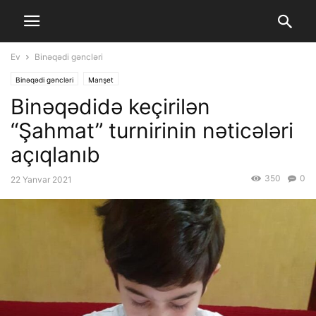
Ev
Binəqədi gəncləri
Binəqədi gəncləri
Manşet
Binəqədidə keçirilən
“Şahmat” turnirinin nəticələri
açıqlanıb
350
0
22 Yanvar 2021