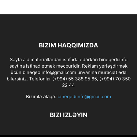
BIZIM HAQQIMIZDA
Sayta aid materiallardan istifadə edərkən bineqedi.info
saytına istinad etmək məcburidir. Reklam yerləşdirmək
üçün bineqediinfo@gmail.com ünvanına müraciət edə
bilərsiniz. Telefonlar (+994) 55 388 95 65, (+994) 70 350
22 44
Bizimlə əlaqə:
bineqediinfo@gmail.com
BIZI IZLƏYIN