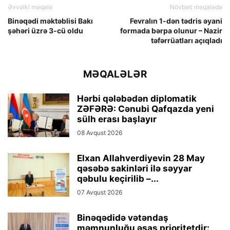
Əvvəlki məqalə
Növbəti məqalədə
Binəqədi məktəblisi Bakı
Fevralın 1-dən tədris əyani
şəhəri üzrə 3-cü oldu
formada bərpa olunur – Nazir
təfərrüatları açıqladı
MƏQALƏLƏR
Hərbi qələbədən diplomatik
ZƏFƏRƏ: Cənubi Qafqazda yeni
sülh erası başlayır
08 Avqust 2026
Elxan Allahverdiyevin 28 May
qəsəbə sakinləri ilə səyyar
qəbulu keçirilib –...
07 Avqust 2026
Binəqədidə vətəndaş
məmnunluğu əsas prioritetdir: