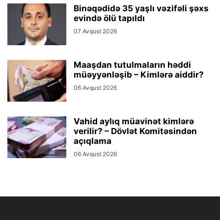
Binəqədidə 35 yaşlı vəzifəli şəxs
evində ölü tapıldı
07 Avqust 2026
Maaşdan tutulmaların həddi
müəyyənləşib – Kimlərə aiddir?
06 Avqust 2026
Vahid aylıq müavinət kimlərə
verilir? – Dövlət Komitəsindən
açıqlama
06 Avqust 2026