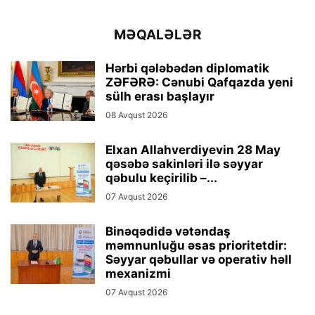
MƏQALƏLƏR
Hərbi qələbədən diplomatik
ZƏFƏRƏ: Cənubi Qafqazda yeni
sülh erası başlayır
08 Avqust 2026
Elxan Allahverdiyevin 28 May
qəsəbə sakinləri ilə səyyar
qəbulu keçirilib –...
07 Avqust 2026
Binəqədidə vətəndaş
məmnunluğu əsas prioritetdir:
Səyyar qəbullar və operativ həll
mexanizmi
07 Avqust 2026