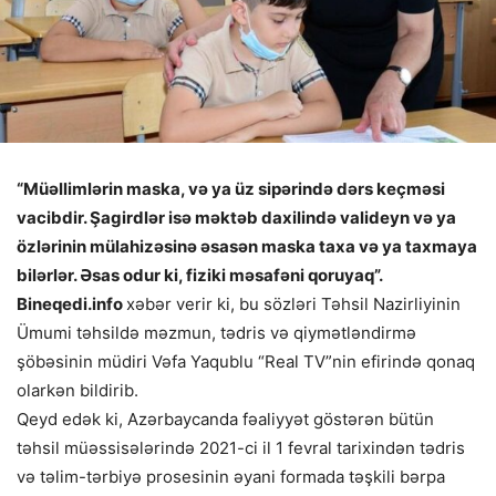
“Müəllimlərin maska, və ya üz sipərində dərs keçməsi
vacibdir. Şagirdlər isə məktəb daxilində valideyn və ya
özlərinin mülahizəsinə əsasən maska taxa və ya taxmaya
bilərlər. Əsas odur ki, fiziki məsafəni qoruyaq”.
Bineqedi.info
xəbər verir ki, bu sözləri Təhsil Nazirliyinin
Ümumi təhsildə məzmun, tədris və qiymətləndirmə
şöbəsinin müdiri Vəfa Yaqublu “Real TV”nin efirində qonaq
olarkən bildirib.
Qeyd edək ki, Azərbaycanda fəaliyyət göstərən bütün
təhsil müəssisələrində 2021-ci il 1 fevral tarixindən tədris
və təlim-tərbiyə prosesinin əyani formada təşkili bərpa