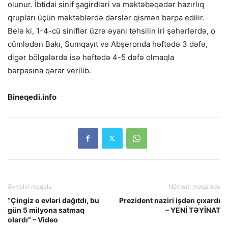
olunur. İbtidai sinif şagirdləri və məktəbəqədər hazırlıq
qrupları üçün məktəblərdə dərslər qismən bərpa edilir.
Belə ki, 1-4-cü siniflər üzrə əyani təhsilin iri şəhərlərdə, o
cümlədən Bakı, Sumqayıt və Abşeronda həftədə 3 dəfə,
digər bölgələrdə isə həftədə 4-5 dəfə olmaqla
bərpasına qərar verilib.
Bineqedi.info
Əvvəlki məqalə
Növbəti məqalədə
“Çingiz o evləri dağıtdı, bu
Prezident naziri işdən çıxardı
gün 5 milyona satmaq
– YENİ TƏYİNAT
olardı” – Video