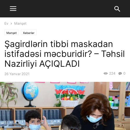
Ev
Manşet
Manşet
Xəbərlər
Şagirdlərin tibbi maskadan
istifadəsi məcburidir? – Təhsil
Nazirliyi AÇIQLADI
224
0
26 Yanvar 2021