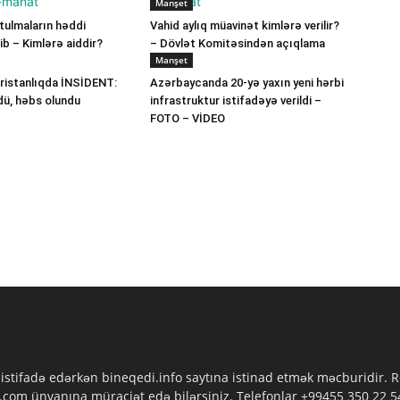
Manşet
ulmaların həddi
Vahid aylıq müavinət kimlərə verilir?
b – Kimlərə aiddir?
– Dövlət Komitəsindən açıqlama
Manşet
ristanlıqda İNSİDENT:
Azərbaycanda 20-yə yaxın yeni hərbi
dü, həbs olundu
infrastruktur istifadəyə verildi –
FOTO – VİDEO
 istifadə edərkən bineqedi.info saytına istinad etmək məcburidir.
com ünvanına müraciət edə bilərsiniz. Telefonlar +99455 350 22 54