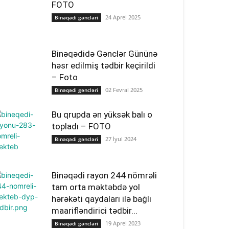
FOTO
24 Aprel 2025
Binəqədi gəncləri
Binəqədidə Gənclər Gününə
həsr edilmiş tədbir keçirildi
– Foto
02 Fevral 2025
Binəqədi gəncləri
Bu qrupda ən yüksək balı o
topladı – FOTO
27 İyul 2024
Binəqədi gəncləri
Binəqədi rayon 244 nömrəli
tam orta məktəbdə yol
hərəkəti qaydaları ilə bağlı
maarifləndirici tədbir...
19 Aprel 2023
Binəqədi gəncləri