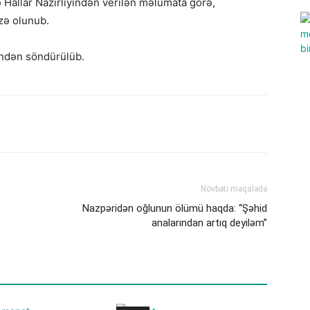
ə Hallar Nazirliyindən verilən məlumata görə,
zə olunub.
indən söndürülüb.
Növbəti məqalədə
Nazpəridən oğlunun ölümü haqda: “Şəhid
analarından artıq deyiləm”