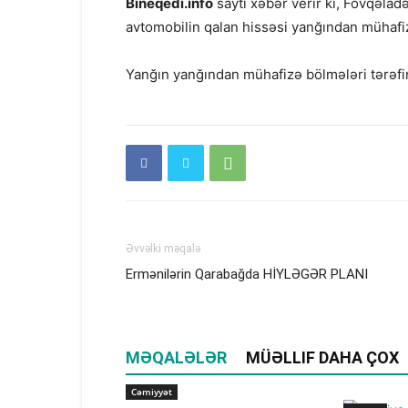
Bineqedi.info
saytı xəbər verir ki, Fövqəlad
avtomobilin qalan hissəsi yanğından mühafi
Yanğın yanğından mühafizə bölmələri tərəf
Əvvəlki məqalə
Ermənilərin Qarabağda HİYLƏGƏR PLANI
MƏQALƏLƏR
MÜƏLLIF DAHA ÇOX
Cəmiyyət