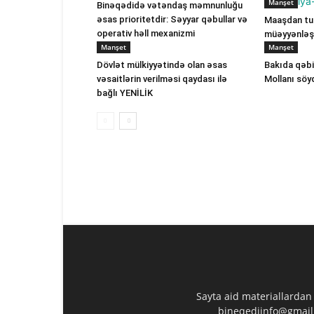
Manşet
Binəqədidə vətəndaş məmnunluğu
əsas prioritetdir: Səyyar qəbullar və
Maaşdan tut
operativ həll mexanizmi
müəyyənləşi
Manşet
Manşet
Dövlət mülkiyyətində olan əsas
Bakıda qəbi
vəsaitlərin verilməsi qaydası ilə
Mollanı söy
bağlı YENİLİK
Sayta aid materiallardan
bineqediinfo@gmail.