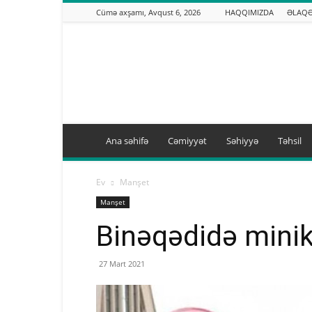
Cümə axşamı, Avqust 6, 2026
HAQQIMIZDA
ƏLAQ
Binəqədi.info
Ana səhifə
Cəmiyyət
Səhiyyə
Təhsil
Ev
Manşet
Manşet
Binəqədidə minik
27 Mart 2021