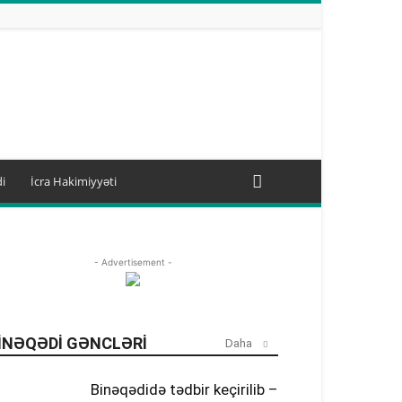
i
İcra Hakimiyyəti
- Advertisement -
INƏQƏDI GƏNCLƏRI
Daha
Binəqədidə tədbir keçirilib –