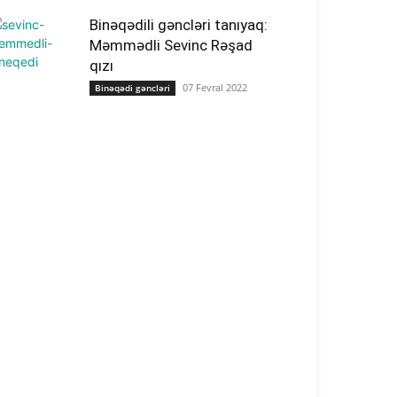
Binəqədili gəncləri tanıyaq:
Məmmədli Sevinc Rəşad
qızı
07 Fevral 2022
Binəqədi gəncləri