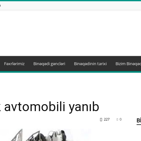
Ə
Fəxrlərimiz
Binəqədi gəncləri
Binəqədinin tarixi
Bizim Binəqəd
 avtomobili yanıb
227
0
B