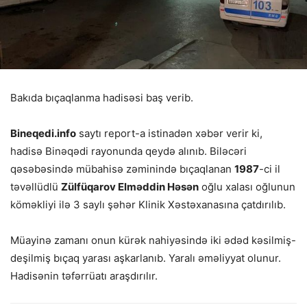
Bakıda bıçaqlanma hadisəsi baş verib.
Bineqedi.info
saytı report-a istinadən xəbər verir ki,
hadisə Binəqədi rayonunda qeydə alınıb. Biləcəri
qəsəbəsində mübahisə zəminində bıçaqlanan
1987
-ci il
təvəllüdlü
Zülfüqarov Elməddin Həsən
oğlu xalası oğlunun
köməkliyi ilə 3 saylı şəhər Klinik Xəstəxanasına çatdırılıb.
Müayinə zamanı onun kürək nahiyəsində iki ədəd kəsilmiş-
deşilmiş bıçaq yarası aşkarlanıb. Yaralı əməliyyat olunur.
Hadisənin təfərrüatı araşdırılır.