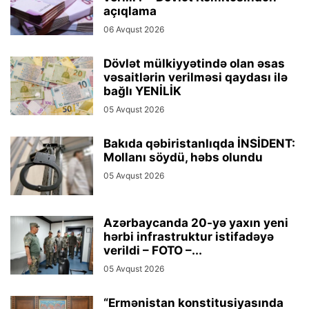
açıqlama
06 Avqust 2026
Dövlət mülkiyyətində olan əsas
vəsaitlərin verilməsi qaydası ilə
bağlı YENİLİK
05 Avqust 2026
Bakıda qəbiristanlıqda İNSİDENT:
Mollanı söydü, həbs olundu
05 Avqust 2026
Azərbaycanda 20-yə yaxın yeni
hərbi infrastruktur istifadəyə
verildi – FOTO –...
05 Avqust 2026
“Ermənistan konstitusiyasında