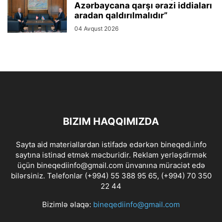
Azərbaycana qarşı ərazi iddiaları
aradan qaldırılmalıdır”
04 Avqust 2026
BIZIM HAQQIMIZDA
Sayta aid materiallardan istifadə edərkən bineqedi.info
saytına istinad etmək məcburidir. Reklam yerləşdirmək
üçün bineqediinfo@gmail.com ünvanına müraciət edə
bilərsiniz. Telefonlar (+994) 55 388 95 65, (+994) 70 350
22 44
Bizimlə əlaqə:
bineqediinfo@gmail.com