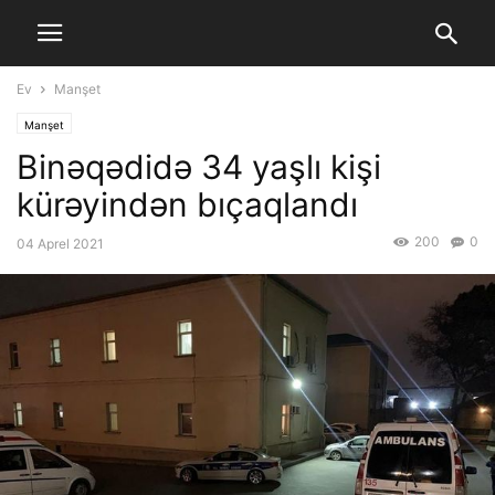
Ev
Manşet
Manşet
Binəqədidə 34 yaşlı kişi
kürəyindən bıçaqlandı
200
0
04 Aprel 2021