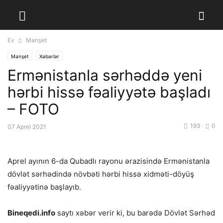
Ev
Manşet
Manşet
Xəbərlər
Ermənistanla sərhəddə yeni
hərbi hissə fəaliyyətə başladı
– FOTO
193
0
07 Aprel 2021
Aprel ayının 6-da Qubadlı rayonu ərazisində Ermənistanla
dövlət sərhədində növbəti hərbi hissə xidməti-döyüş
fəaliy­yə­tinə başlayıb.
Bineqedi.info
saytı xəbər verir ki, bu barədə Dövlət Sərhəd