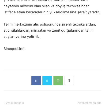
heyətinin mövcud olan silah və döyüş texnikasından
istifadə etmə bacarıqlarının yüksəldilməsinə şərait yaradır.
Təlim mərkəzinin atış poliqonunda zirehli texnikalardan,
atıcı silahlardan, minaatan və zenit qurğularından təlim
atışları yerinə yetirilib.
Bineqedi.info
Əvvəlki məqalə
Növbəti məqalədə