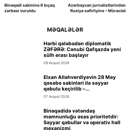
Binəqədi sakininə 6 bıçaq
Azərbaycan jurnalistlərindən
zərbəsi vuruldu
Rusiya səfirliyinə – Müraciət
MƏQALƏLƏR
Hərbi qələbədən diplomatik
ZƏFƏRƏ: Cənubi Qafqazda yeni
sülh erası başlayır
08 Avqust 2026
Elxan Allahverdiyevin 28 May
qəsəbə sakinləri ilə səyyar
qəbulu keçirilib –...
07 Avqust 2026
Binəqədidə vətəndaş
məmnunluğu əsas prioritetdir:
Səyyar qəbullar və operativ həll
mexanizmi