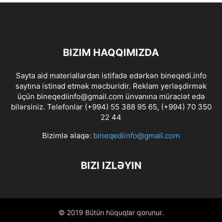
BIZIM HAQQIMIZDA
Sayta aid materiallardan istifadə edərkən bineqedi.info
saytına istinad etmək məcburidir. Reklam yerləşdirmək
üçün bineqediinfo@gmail.com ünvanına müraciət edə
bilərsiniz. Telefonlar (+994) 55 388 95 65, (+994) 70 350
22 44
Bizimlə əlaqə:
bineqediinfo@gmail.com
BIZI IZLƏYIN
© 2019 Bütün hüquqlar qorunur.