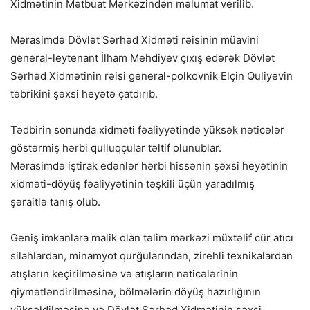
Xidmətinin Mətbuat Mərkəzindən məlumat verilib.
Mərasimdə Dövlət Sərhəd Xidməti rəisinin müavini
general-leytenant İlham Mehdiyev çıxış edərək Dövlət
Sərhəd Xidmətinin rəisi general-polkovnik Elçin Quliyevin
təbrikini şəxsi heyətə çatdırıb.
Tədbirin sonunda xidməti fəaliyyətində yüksək nəticələr
göstər­miş hərbi qulluqçular təltif olunublar.
Mərasimdə iştirak edənlər hərbi hissənin şəxsi heyətinin
xidməti-döyüş fəaliyyətinin təşkili üçün yaradılmış
şəraitlə tanış olub.
Geniş imkanlara malik olan təlim mərkəzi müxtəlif cür atıcı
silahlardan, minamyot qurğularından, zirehli texnikalardan
atışların keçirilməsinə və atışların nəticələrinin
qiymətləndirilməsinə, bölmələrin döyüş hazırlığının
yüksəldilməsinə və Dövlət Sərhəd Xidmətinin şəxsi