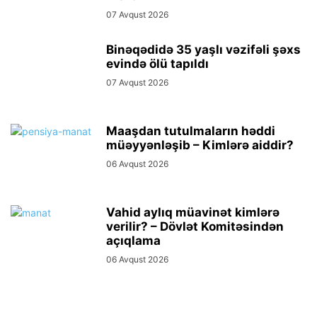
07 Avqust 2026
Binəqədidə 35 yaşlı vəzifəli şəxs
evində ölü tapıldı
07 Avqust 2026
Maaşdan tutulmaların həddi
müəyyənləşib – Kimlərə aiddir?
06 Avqust 2026
Vahid aylıq müavinət kimlərə
verilir? – Dövlət Komitəsindən
açıqlama
06 Avqust 2026